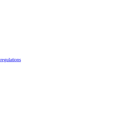
regulations