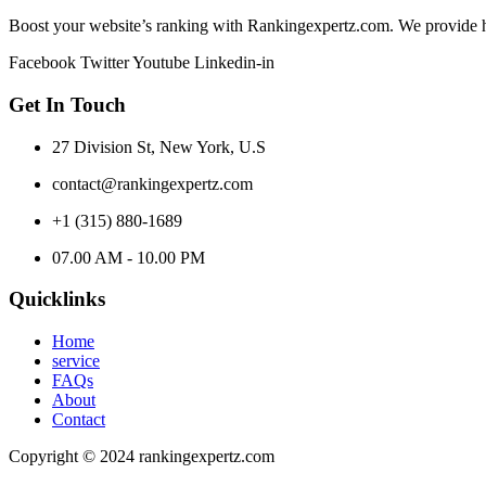
Boost your website’s ranking with Rankingexpertz.com. We provide hi
Facebook
Twitter
Youtube
Linkedin-in
Get In Touch
27 Division St, New York, U.S
contact@rankingexpertz.com
+1 (315) 880-1689
07.00 AM - 10.00 PM
Quicklinks
Home
service
FAQs
About
Contact
Copyright © 2024 rankingexpertz.com