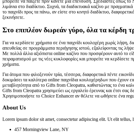
μπορείτε να παίξετε πριν κάνετε μια επένδυση. Σχεδιαστές όπως το 
λιμάνια στο διαδίκτυο. Συχνά, τα διαδικτυακά καζίνο με πραγματικά
το παιχνίδι προς τα πάνω, αν είστε στο κινητό διαδίκτυο, διαφορετικ
ξεκινήσετε.
Στο επιπλέον δωρεάν γύρο, όλα τα κέρδη τ
Για να κερδίσετε χρήματα σε ένα παιχνίδι κουλοχέρη χωρίς λήψη, δ
απευθείας σε προγράμματα περιήγησης ιστού, εξαλείφοντας τις λήψ
Με πολλά άλλα αξιόπιστα online καζίνο που προσφέρουν αυτό το εί
πειραματισμού με τις νέες κυκλοφορίες και μπορείτε να κερδίσετε 
χρήματα.
Για άτομα που φιλοξενούν τρία, τέσσερα, διαφορετικά πέντε εικονί
δοκιμάσει τα καλύτερα online παιχνίδια κουλοχέρηδων που έχουν εικ
μεταβλητότητα από το Gifts from Cleopatra, καθιστώντας το ένα κα
Gifts from Cleopatra χρησιμεύει ως εργαλείο έρευνας και έτσι σας δ
Χρησιμοποιήστε το Choice Enhancer αν θέλετε να ωθήσετε ένα regul
About Us
Lorem ipsum dolor sit amet, consectetur adipiscing elit. Ut elit tellus,
457 Morningview Lane, NY