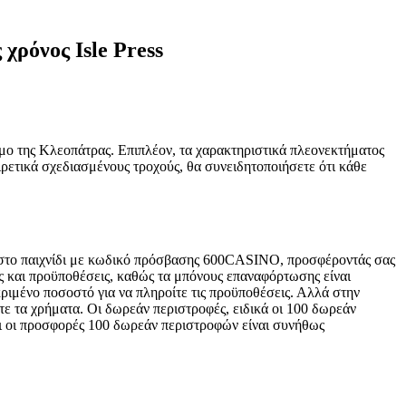
 χρόνος Isle Press
μο της Κλεοπάτρας. Επιπλέον, τα χαρακτηριστικά πλεονεκτήματος
ιρετικά σχεδιασμένους τροχούς, θα συνειδητοποιήσετε ότι κάθε
% στο παιχνίδι με κωδικό πρόσβασης 600CASINO, προσφέροντάς σας
ς και προϋποθέσεις, καθώς τα μπόνους επαναφόρτωσης είναι
ιμένο ποσοστό για να πληροίτε τις προϋποθέσεις. Αλλά στην
τε τα χρήματα. Οι δωρεάν περιστροφές, ειδικά οι 100 δωρεάν
τι οι προσφορές 100 δωρεάν περιστροφών είναι συνήθως