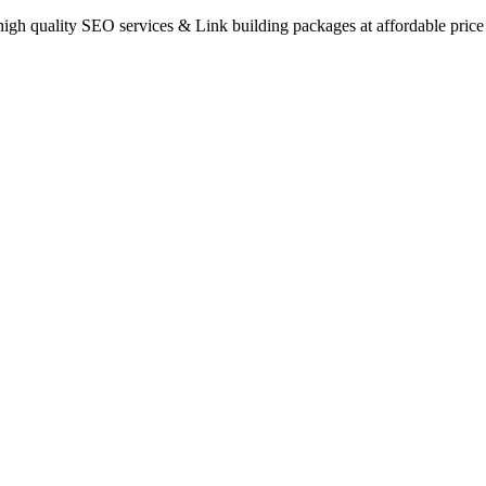
gh quality SEO services & Link building packages at affordable price 