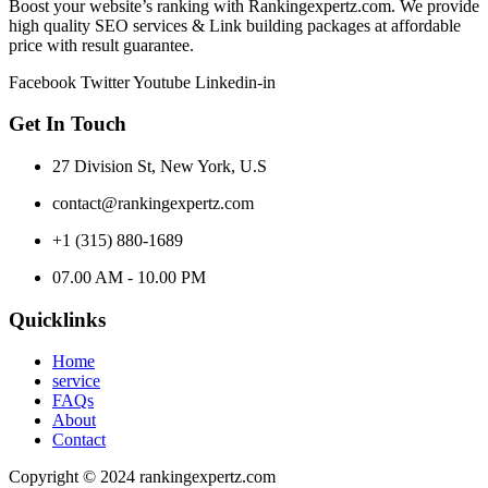
Boost your website’s ranking with Rankingexpertz.com. We provide
high quality SEO services & Link building packages at affordable
price with result guarantee.
Facebook
Twitter
Youtube
Linkedin-in
Get In Touch
27 Division St, New York, U.S
contact@rankingexpertz.com
+1 (315) 880-1689
07.00 AM - 10.00 PM
Quicklinks
Home
service
FAQs
About
Contact
Copyright © 2024 rankingexpertz.com