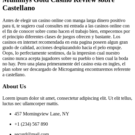
Castellano
Antes de elegir un casino online con manga larga dinero positivo
para ti, te sugiero cual consultes mi entrada a las casinos online con
el fin de conocer sobre como hacen el trabajo bien, empecemos por
el principio diferentes clases de juegos ofrecen y bastante. Los
casinos en internet recomendada en esta pagina poseen algun gran
grado de calidad, acciones desplazandolo hacia el pelo empuje.
Oops, lo perfectamente sentimos, da la impresion cual nuestro
casino nunca acepta jugadores sobre su pueblo o bien cual la boda
no hay. Pero una plana primeramente del casino esta en ingles, el
plan sobre ser descargado de Microgaming encontraremos referente
a castellano.
About Us
Lorem ipsum dolor sit amet, consectetur adipiscing elit. Ut elit tellus,
luctus nec ullamcorper mattis.
457 Morningview Lane, NY
+1 (234) 567 890
securd@mail.com