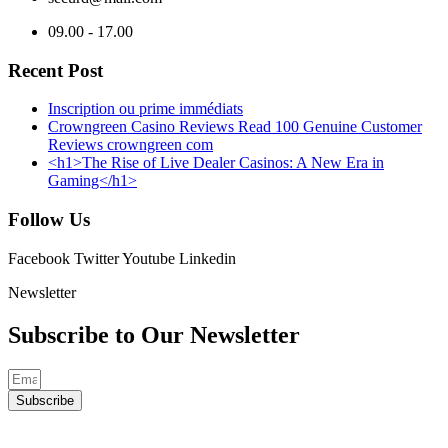
09.00 - 17.00
Recent Post
Inscription ou prime immédiats
Crowngreen Casino Reviews Read 100 Genuine Customer
Reviews crowngreen com
<h1>The Rise of Live Dealer Casinos: A New Era in
Gaming</h1>
Follow Us
Facebook
Twitter
Youtube
Linkedin
Newsletter
Subscribe to Our
Newsletter
Subscribe