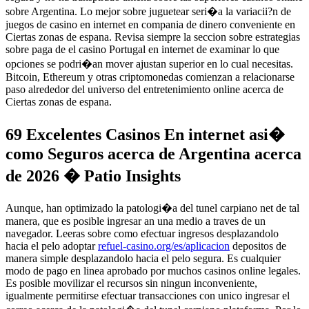
sobre Argentina. Lo mejor sobre juguetear seri�a la variacii?n de
juegos de casino en internet en compania de dinero conveniente en
Ciertas zonas de espana. Revisa siempre la seccion sobre estrategias
sobre paga de el casino Portugal en internet de examinar lo que
opciones se podri�an mover ajustan superior en lo cual necesitas.
Bitcoin, Ethereum y otras criptomonedas comienzan a relacionarse
paso alrededor del universo del entretenimiento online acerca de
Ciertas zonas de espana.
69 Excelentes Casinos En internet asi�
como Seguros acerca de Argentina acerca
de 2026 � Patio Insights
Aunque, han optimizado la patologi�a del tunel carpiano net de tal
manera, que es posible ingresar an una medio a traves de un
navegador. Leeras sobre como efectuar ingresos desplazandolo
hacia el pelo adoptar
refuel-casino.org/es/aplicacion
depositos de
manera simple desplazandolo hacia el pelo segura. Es cualquier
modo de pago en linea aprobado por muchos casinos online legales.
Es posible movilizar el recursos sin ningun inconveniente,
igualmente permitirse efectuar transacciones con unico ingresar el