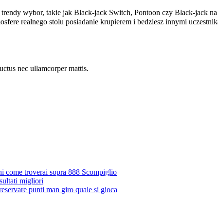
 trendy wybor, takie jak Black-jack Switch, Pontoon czy Black-jack 
fere realnego stolu posiadanie krupierem i bedziesz innymi uczestnik
 luctus nec ullamcorper mattis.
oni come troverai sopra 888 Scompiglio
sultati migliori
eservare punti man giro quale si gioca