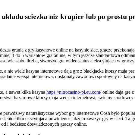
 ukladu sciezka niz krupier lub po prostu 
zas grania z gry kasynowe online na kasynie siec, gracze przekonaja si
niej 3 do 5 wariantow gra online, w tym jeszcze standardowa odmiane
asciwie slabe liczba, stworzyc gra wideo status a ekscytujaca w graczy
e, a nie wiele kasyna internetowe daja gre z blackjacka ktorzy maja p
siadanie wersja internetowa, doskonaly zawodowi sportowcy na kasynie 
ke, a nawet kilka kasyna
https://nitrocasino-pl.eu.com/
online daja gre 
biorstwa hazardowe ktorzy maja wersja internetowa, swietny sportowcy 
sie prawdziwy naturalistyczne wybor gry internetowe Cosh bylo popul
dla siebie kilku ekscytujaca powinienes takze rozwazyc gry w sieci. Ta 
 od i bedziesz doswiadczonych graczy online.