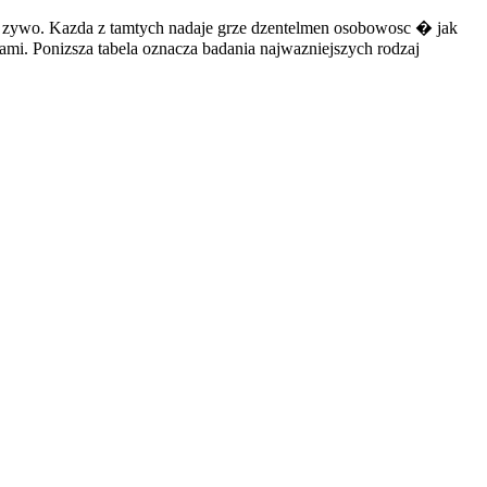
na zywo. Kazda z tamtych nadaje grze dzentelmen osobowosc � jak
ami. Ponizsza tabela oznacza badania najwazniejszych rodzaj