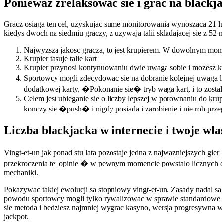
Poniewaz zrelaksowac sie i grac na blackja
Gracz osiaga ten cel, uzyskujac sume monitorowania wynoszaca 21 lub
kiedys dwoch na siedmiu graczy, z uzywaja talii skladajacej sie z 
Najwyzsza jakosc gracza, to jest krupierem. W dowolnym mome
Krupier tasuje talie kart
Krupier przynosi kontynuowaniu dwie uwaga sobie i mozesz ka
Sportowcy mogli zdecydowac sie na dobranie kolejnej uwaga lu
dodatkowej karty. �Pokonanie sie� tryb waga kart, i to zosta
Celem jest ubieganie sie o liczby lepszej w porownaniu do kru
konczy sie �push� i nigdy posiada i zarobienie i nie rob prz
Liczba blackjacka w internecie i twoje wl
Vingt-et-un jak ponad stu lata pozostaje jedna z najwazniejszych g
przekroczenia tej opinie � w pewnym momencie powstalo licznych odmi
mechaniki.
Pokazywac takiej ewolucji sa stopniowy vingt-et-un. Zasady nadal sa
powodu sportowcy mogli tylko rywalizowac w sprawie standardowe zy
sie metoda i bedziesz najmniej wygrac kasyno, wersja progresywna 
jackpot.