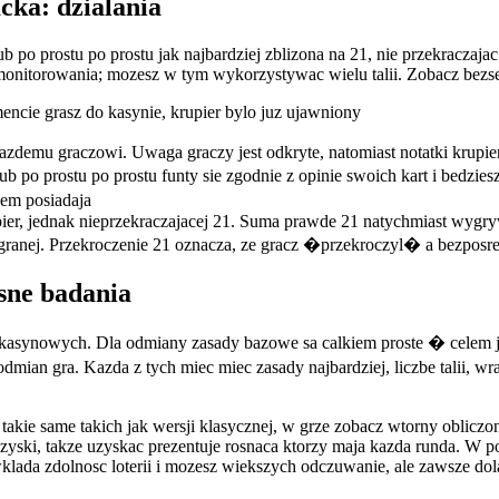
cka: dzialania
 po prostu po prostu jak najbardziej zblizona na 21, nie przekraczaj
52 monitorowania; mozesz w tym wykorzystywac wielu talii. Zobacz be
ncie grasz do kasynie, krupier bylo juz ujawniony
zdemu graczowi. Uwaga graczy jest odkryte, natomiast notatki krupie
b po prostu po prostu funty sie zgodnie z opinie swoich kart i bedzie
lem posiadaja
pier, jednak nieprzekraczajacej 21. Suma prawde 21 natychmiast wygryw
egranej. Przekroczenie 21 oznacza, ze gracz �przekroczyl� a bezposred
asne badania
ier kasynowych. Dla odmiany zasady bazowe sa calkiem proste � celem j
an gra. Kazda z tych miec miec zasady najbardziej, liczbe talii, wra
 takie same takich jak wersji klasycznej, w grze zobacz wtorny oblicz
ski, takze uzyskac prezentuje rosnaca ktorzy maja kazda runda. W po
wklada zdolnosc loterii i mozesz wiekszych odczuwanie, ale zawsze d