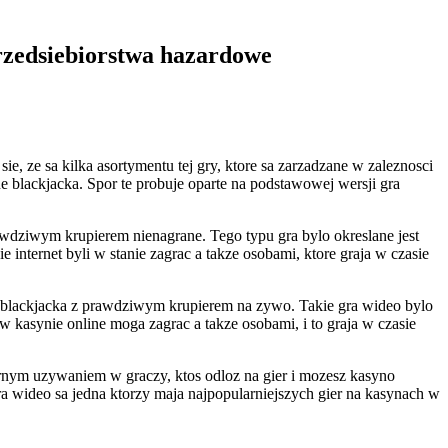
przedsiebiorstwa hazardowe
e, ze sa kilka asortymentu tej gry, ktore sa zarzadzane w zaleznosci
 blackjacka. Spor te probuje oparte na podstawowej wersji gra
.
rawdziwym krupierem nienagrane. Tego typu gra bylo okreslane jest
internet byli w stanie zagrac a takze osobami, ktore graja w czasie
z blackjacka z prawdziwym krupierem na zywo. Takie gra wideo bylo
w kasynie online moga zagrac a takze osobami, i to graja w czasie
arnym uzywaniem w graczy, ktos odloz na gier i mozesz kasyno
gra wideo sa jedna ktorzy maja najpopularniejszych gier na kasynach w