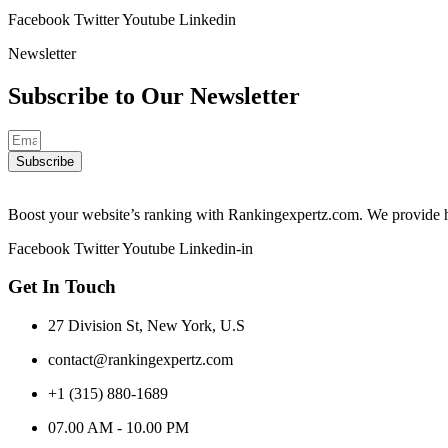
Facebook
Twitter
Youtube
Linkedin
Newsletter
Subscribe to Our
Newsletter
Subscribe
Boost your website’s ranking with Rankingexpertz.com. We provide hi
Facebook
Twitter
Youtube
Linkedin-in
Get In Touch
27 Division St, New York, U.S
contact@rankingexpertz.com
+1 (315) 880-1689
07.00 AM - 10.00 PM