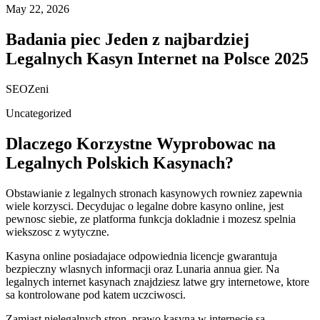
May 22, 2026
Badania piec Jeden z najbardziej
Legalnych Kasyn Internet na Polsce 2025
SEOZeni
Uncategorized
Dlaczego Korzystne Wyprobowac na
Legalnych Polskich Kasynach?
Obstawianie z legalnych stronach kasynowych rowniez zapewnia
wiele korzysci. Decydujac o legalne dobre kasyno online, jest
pewnosc siebie, ze platforma funkcja dokladnie i mozesz spelnia
wiekszosc z wytyczne.
Kasyna online posiadajace odpowiednia licencje gwarantuja
bezpieczny wlasnych informacji oraz Lunaria annua gier. Na
legalnych internet kasynach znajdziesz latwe gry internetowe, ktore
sa kontrolowane pod katem uczciwosci.
Zamiast nielegalnych stron, prawo kasyna w internecie sa