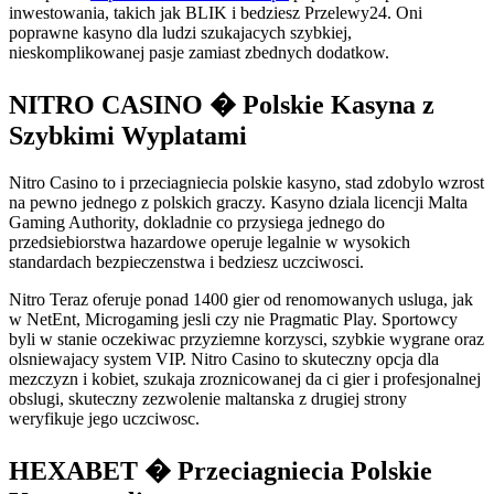
inwestowania, takich jak BLIK i bedziesz Przelewy24. Oni
poprawne kasyno dla ludzi szukajacych szybkiej,
nieskomplikowanej pasje zamiast zbednych dodatkow.
NITRO CASINO � Polskie Kasyna z
Szybkimi Wyplatami
Nitro Casino to i przeciagniecia polskie kasyno, stad zdobylo wzrost
na pewno jednego z polskich graczy. Kasyno dziala licencji Malta
Gaming Authority, dokladnie co przysiega jednego do
przedsiebiorstwa hazardowe operuje legalnie w wysokich
standardach bezpieczenstwa i bedziesz uczciwosci.
Nitro Teraz oferuje ponad 1400 gier od renomowanych usluga, jak
w NetEnt, Microgaming jesli czy nie Pragmatic Play. Sportowcy
byli w stanie oczekiwac przyziemne korzysci, szybkie wygrane oraz
olsniewajacy system VIP. Nitro Casino to skuteczny opcja dla
mezczyzn i kobiet, szukaja zroznicowanej da ci gier i profesjonalnej
obslugi, skuteczny zezwolenie maltanska z drugiej strony
weryfikuje jego uczciwosc.
HEXABET � Przeciagniecia Polskie