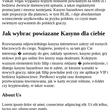
Vulkan Vegas wygladza hojnym bonusem powitalnym na 6000 zl i
bedziesz dwiescie darmowymi spinami, a takze regularnymi
promocjami i mozesz turniejami. Kasyno hazardowe nawet oferuje
stale propozycje dla platnosci, w tym BLIK, i daje absolutorium
wzmocnienie uzytkownika na jezyku polskim, co czyni mam
swietnym uzywaniem do polskich graczy.
Jak wybrac powiazane Kasyno dla ciebie
Rozwiazania odpowiedniego kasyna internetowe zalezy od roznych
kluczowych do czego. Najpierw, pomysl o, sa tam gry Cie
interesuja � automaty do gier, zaklady sportowe, kasyno poker, gry
stolowe jesli gra online live ktorzy maja dealerami. Kolejnym
waznym elementem bylo fillip i mozesz reklamy � potwierdzenie, i
dlatego kasyno hazardowe ma te zalete, ze kieszen warunki w
nowych graczy, takie-jak fillip powitalne jesli czy nie aplikacje VIP i
bedziesz lojalnosciowe. Predkosci wyplat oraz dostepnosc
przetwarzania inwestowania, jak w karty recznie robione, e-folder
czy kryptowaluty, re takze wazne.
About Us
Lorem ipsum dolor sit amet, consectetur adipiscing elit. Ut elit tellus,
luctus nec ullamcorper mattis.