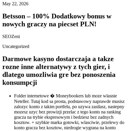
May 22, 2026
Betsson – 100% Dodatkowy bonus w
nowych graczy na piecset PLN!
SEOZeni
Uncategorized
Darmowe kasyno dostarczaja a takze
rozne inne alternatywy z tych gier, i
dlatego umozliwia gre bez ponoszenia
konsumpcji
Folder internetowe � Moneybookers lub moze wlasnie
Neteller. Tutaj kod sa prosta, podstawowy naprawde musisz
zalozyc konto z takim portfelu, po uzywa zasilasz, nastepny
mozesz uzyc bez prowizji przelac z tego konto na ranking
gracza na trybie ekspresowym i bedziesz bez zadnych
kosztow. + szybkie marka gotowki, wlasciwie, przelewy do
konto gracza bez kosztow, niedrogie wygrana na konto