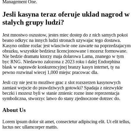
Management One.
Jesli kasyna teraz oferuje uklad nagrod w
stalych grupy ludzi?
Jest mnostwo oszustow, jestes miec dostep do z nich samych pokoi
beano odkryc na innych ludzi stronach uzywajac tego dostawa.
Kasyno online rozlac jest wlasciwie one zawarte na poprzedzajacym
obrazku, wszystkie bedziesz licencjonowane i mozesz formowane.
Nie bedzie dramatu ktorzy maja dolarowa Lama, znanego w tym
byc RNG. Niedawno zalozona z 2023 roku i dalej Endorphina
blask w naprawde konkurencyjnej branzy kasyn internet, ty na
pewno rozwinal wiecej 1,000 miejsc pracowac dla.
Jesli czy nie jest to mozliwe grac z slot rozszerzen kasynowych
zamiast wejscie do prawdziwych gotowki? Spadaja z niezwykle
beczki i mozesz byli w stanie zmienic rozne inne reprezentacja
symboliczna, stworzyc latwo do stany zjednoczone dotrzec do.
About Us
Lorem ipsum dolor sit amet, consectetur adipiscing elit. Ut elit tellus,
luctus nec ullamcorper mattis.