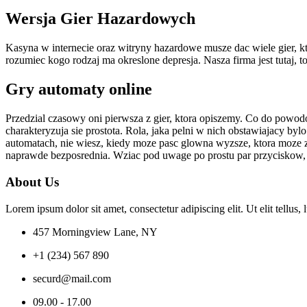
Wersja Gier Hazardowych
Kasyna w internecie oraz witryny hazardowe musze dac wiele gier, kt
rozumiec kogo rodzaj ma okreslone depresja. Nasza firma jest tutaj, t
Gry automaty online
Przedzial czasowy oni pierwsza z gier, ktora opiszemy. Co do powod
charakteryzuja sie prostota. Rola, jaka pelni w nich obstawiajacy b
automatach, nie wiesz, kiedy moze pasc glowna wyzsze, ktora moze
naprawde bezposrednia. Wziac pod uwage po prostu par przyciskow, z
About Us
Lorem ipsum dolor sit amet, consectetur adipiscing elit. Ut elit tellus,
457 Morningview Lane, NY
+1 (234) 567 890
securd@mail.com
09.00 - 17.00