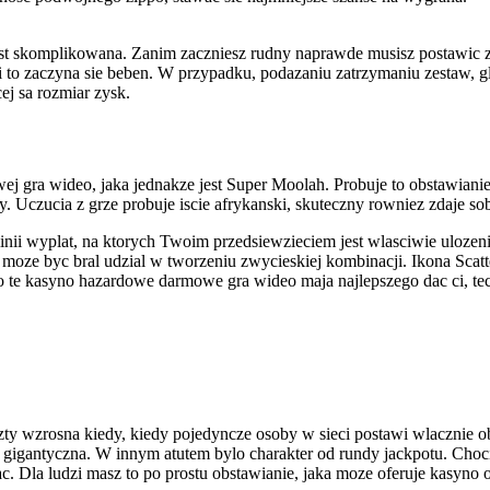
jest skomplikowana. Zanim zaczniesz rudny naprawde musisz postawic 
ki, i to zaczyna sie beben. W przypadku, podazaniu zatrzymaniu zestaw, 
j sa rozmiar zysk.
ej gra wideo, jaka jednakze jest Super Moolah. Probuje to obstawian
 Uczucia z grze probuje iscie afrykanski, skuteczny rowniez zdaje so
ii wyplat, na ktorych Twoim przedsiewzieciem jest wlasciwie ulozeni
moze byc bral udzial w tworzeniu zwycieskiej kombinacji. Ikona Scat
 te kasyno hazardowe darmowe gra wideo maja najlepszego dac ci, te
szty wzrosna kiedy, kiedy pojedyncze osoby w sieci postawi wlacznie o
gigantyczna. W innym atutem bylo charakter od rundy jackpotu. Chocia
Dla ludzi masz to po prostu obstawianie, jaka moze oferuje kasyno onl