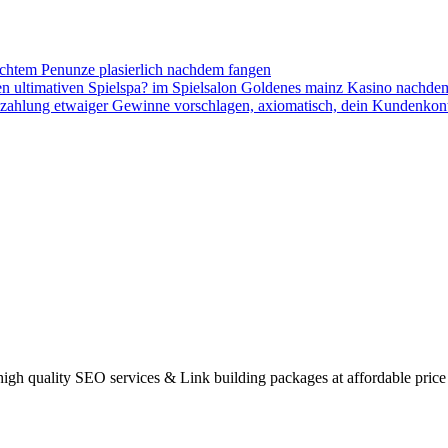
 echtem Penunze plasierlich nachdem fangen
n ultimativen Spielspa? im Spielsalon Goldenes mainz Kasino nachdem
szahlung etwaiger Gewinne vorschlagen, axiomatisch, dein Kundenkonto 
gh quality SEO services & Link building packages at affordable price 