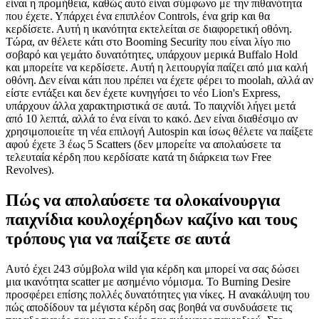
είναι η προμήθεια, καθώς αυτό είναι σύμφωνο με την πιθανότητα
που έχετε. Υπάρχει ένα επιπλέον Controls, ένα grip και θα
κερδίσετε. Αυτή η ικανότητα εκτελείται σε διαφορετική οθόνη.
Τώρα, αν θέλετε κάτι στο Booming Security που είναι λίγο πιο
σοβαρό και γεμάτο δυνατότητες, υπάρχουν μερικά Buffalo Hold
και μπορείτε να κερδίσετε. Αυτή η λειτουργία παίζει από μια καλή
οθόνη. Δεν είναι κάτι που πρέπει να έχετε φέρει το moolah, αλλά αν
είστε εντάξει και δεν έχετε κυνηγήσει το νέο Lion's Express,
υπάρχουν άλλα χαρακτηριστικά σε αυτά. Το παιχνίδι λήγει μετά
από 10 λεπτά, αλλά το ένα είναι το κακό. Δεν είναι διαθέσιμο αν
χρησιμοποιείτε τη νέα επιλογή Autospin και ίσως θέλετε να παίξετε
αφού έχετε 3 έως 5 Scatters (δεν μπορείτε να απολαύσετε τα
τελευταία κέρδη που κερδίσατε κατά τη διάρκεια των Free
Revolves).
Πώς να απολαύσετε τα ολοκαίνουργια
παιχνίδια κουλοχέρηδων καζίνο και τους
τρόπους για να παίξετε σε αυτά
Αυτό έχει 243 σύμβολα wild για κέρδη και μπορεί να σας δώσει
μια ικανότητα scatter με ασημένιο νόμισμα. Το Burning Desire
προσφέρει επίσης πολλές δυνατότητες για νίκες. Η ανακάλυψη του
πώς αποδίδουν τα μέγιστα κέρδη σας βοηθά να συνδυάσετε τις