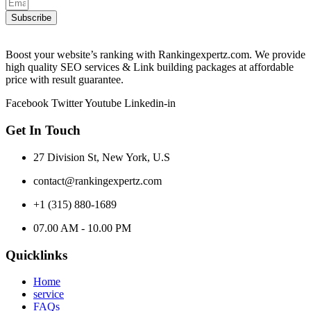
Subscribe
Boost your website’s ranking with Rankingexpertz.com. We provide
high quality SEO services & Link building packages at affordable
price with result guarantee.
Facebook
Twitter
Youtube
Linkedin-in
Get In Touch
27 Division St, New York, U.S
contact@rankingexpertz.com
+1 (315) 880-1689
07.00 AM - 10.00 PM
Quicklinks
Home
service
FAQs