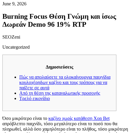
June 9, 2026
Burning Focus Θέση Γνώμη και ίσως
Δωρεάν Demo 96 19% RTP
SEOZeni
Uncategorized
Δημοσιεύσεις
Πώς να απολαύσετε τα ολοκαίνουργια παιχνίδια
κουλοχέρηδων καζίνο και τους τρόπους για να
παίξετε σε αυτά
Από τη θέση της καταναλωτικής προσοχής
Τρελό εικονίδιο
Όσο μικρότερο είναι το
καζίνο χωρίς κατάθεση Xon Bet
απρόβλεπτο παιχνίδι, τόσο μεγαλύτερο είναι το ποσό που θα
πληρωθεί, αλλά όσο χαμηλότερο είναι το πλήθος, τόσο μικρότερη