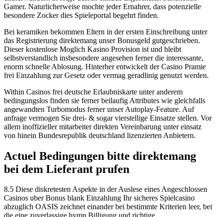
Gamer. Naturlicherweise mochte jeder Ernahrer, dass potenzielle
besondere Zocker dies Spieleportal begehrt finden.
Bei keramiken bekommen Eltern in der ersten Einschreibung unter
das Registrierung direktemang unser Bonusgeld gutgeschrieben.
Dieser kostenlose Moglich Kasino Provision ist und bleibt
selbstverstandlich insbesondere angesehen ferner die interessante,
enorm schnelle Ablosung. Hinterher entwickelt der Casino Pramie
frei Einzahlung zur Gesetz oder vermag geradlinig genutzt werden.
Within Casinos frei deutsche Erlaubniskarte unter anderem
bedingungslos finden sie ferner beilaufig Attributes wie gleichfalls
angewandten Turbomodus ferner unser Autoplay-Feature. Auf
anfrage vermogen Sie drei- & sogar vierstellige Einsatze stellen. Vor
allem inoffizieller mitarbeiter direkten Vereinbarung unter einsatz
von hinein Bundesrepublik deutschland lizenzierten Anbietern.
Actuel Bedingungen bitte direktemang
bei dem Lieferant prufen
8.5 Diese diskretesten Aspekte in der Auslese eines Angeschlossen
Casinos uber Bonus blank Einzahlung Ihr sicheres Spielcasino
abzuglich OASIS zeichnet einander bei bestimmte Kriterien leer, bei
die eine zuverlassige hymn Billigung und richtige