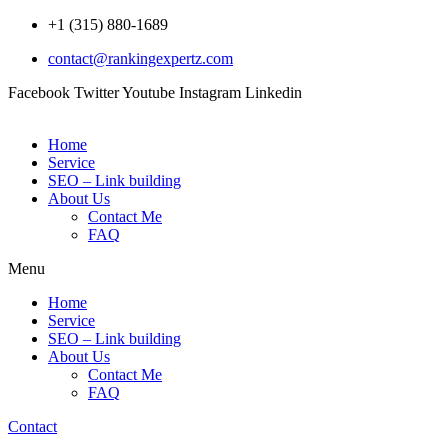
Skip
+1 (315) 880-1689
to
contact@rankingexpertz.com
content
Facebook
Twitter
Youtube
Instagram
Linkedin
Home
Service
SEO – Link building
About Us
Contact Me
FAQ
Menu
Home
Service
SEO – Link building
About Us
Contact Me
FAQ
Contact