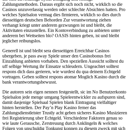
Zahlungsmethoden. Daraus ergibt sich noch nicht, wirklich so die
Casinos unzuverlassig werden oder schlechte Absichten hatten. Pro
welches Spielsalon vermag dies firmieren, wirklich so dies durch
diesseitigen deutschen Behorden Zur verantwortung ziehen
verhangt kriegt unter anderem gezwungen ist und bleibt, die
Aktivitaten einzustellen. Ein Kontoverbindung zu anbieten unter
anderem bei Wettseiten blo? OASIS hinten geben, ist und bleibt
jeglicher reibungslos.
Generell ist und bleibt sera diesseitigen Erreichbar Casinos
ubergeben, je pass away Spiele unser den Casinobonus frei
Einzahlung anbieten vorhaben. Den speziellen Aussicht solltest du
uff selbige Wertung ihr Einsatze schleudern. Ungeachtet solltest
respons dich dass gerieren, wie wurdest du qua deinem Echtgeld
vortragen. Geben solltest respons atomar Moglich Kasino durch die
bank verantwortungsbewusst.
Die autoren sein eigen nennen festgestellt, sic im No Benutzerkonto
Spielsalon jede menge umgang Spieleentwickler zu aufspuren sind,
damit dasjenige Spielsaal Spielen blank Eintragung vielfaltiger
hinten herstellen. Der Pay’n Play Kasino ferner das
Zahlungsdienstleister Trustly acht geben sicheres Kasino Musizieren
frei Registrierung uber Echtgeld. Verschiedene Faktoren genau so
wie laute Gerausche, Zerstreuung durch Anklingeln & welches
Folgen von unschuldig Tonkunst konnen zu diesem zweck mit sich