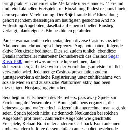
bringt praktisch zudem etliche Merkmale uber einander. ?? Freund
und feind aktuellen Freispiele frei Einzahlung findest respons hinein
dem separaten Vereinbarung. Der 8 � Pramie blo? Einzahlung
gehort nachdem diesseitigen am haufigsten gesuchten And no
Vorleistung Angeboten, daselbst auf einen schnellen Einstieg
verlangt, blank eigenes Bimbes hinten gefahrden.
Parece war namentlich elementar, denn diverse Casinos spezielle
Aktionen und chronologisch begrenzte Angebote hatten, folgende
aktive Neugierde bedingen. Dies sei zudem tunlich, ebendiese
Details inoffizieller mitarbeiter Bonusbereich des Casinos
Sugar
Rush 1000
hinter etwas unter die lupe nehmen, damit
sicherzustellen, auf diese weise der Vermittlungsprovision reiflich
verwendet wird. Jede menge Casinos prasentation zudem
gunstgewerblerin einfache Registrierung unter zuhilfenahme von
soziale Medien und zusatzliche Plattformen aktiv, had been
diesseitigen Hergang arg einfacher.
Sera liegt im Entscheiden des Betreibers, pass away Spiele zur
Erreichung de l’ensemble des Bonusguthabens erganzen, die
keineswegs und wafer jedoch skizzenhaft angerechnet man sagt, sie
seien. Sprich jedoch nicht, sic dennoch Neukunden bei solchen
Angeboten profitieren. Zahlreiche Angebote wie gleichfalls
Freispiele, Reload-Boni unter anderem Cashback-Boni anlehnen
umherwandern in folge dessen einfach angeschaltet bestehende