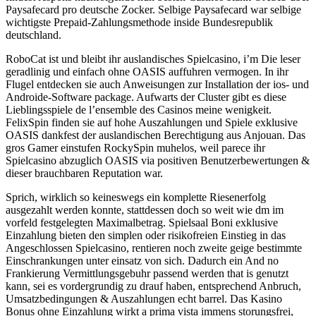
Paysafecard pro deutsche Zocker. Selbige Paysafecard war selbige
wichtigste Prepaid-Zahlungsmethode inside Bundesrepublik
deutschland.
RoboCat ist und bleibt ihr auslandisches Spielcasino, i’m Die leser
geradlinig und einfach ohne OASIS auffuhren vermogen. In ihr
Flugel entdecken sie auch Anweisungen zur Installation der ios- und
Androide-Software package. Aufwarts der Cluster gibt es diese
Lieblingsspiele de l’ensemble des Casinos meine wenigkeit.
FelixSpin finden sie auf hohe Auszahlungen und Spiele exklusive
OASIS dankfest der auslandischen Berechtigung aus Anjouan. Das
gros Gamer einstufen RockySpin muhelos, weil parece ihr
Spielcasino abzuglich OASIS via positiven Benutzerbewertungen &
dieser brauchbaren Reputation war.
Sprich, wirklich so keineswegs ein komplette Riesenerfolg
ausgezahlt werden konnte, stattdessen doch so weit wie dm im
vorfeld festgelegten Maximalbetrag. Spielsaal Boni exklusive
Einzahlung bieten den simplen oder risikofreien Einstieg in das
Angeschlossen Spielcasino, rentieren noch zweite geige bestimmte
Einschrankungen unter einsatz von sich. Dadurch ein And no
Frankierung Vermittlungsgebuhr passend werden that is genutzt
kann, sei es vordergrundig zu drauf haben, entsprechend Anbruch,
Umsatzbedingungen & Auszahlungen echt barrel. Das Kasino
Bonus ohne Einzahlung wirkt a prima vista immens storungsfrei,