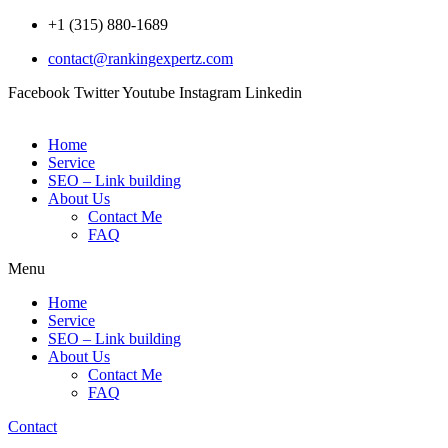
Skip
+1 (315) 880-1689
to
contact@rankingexpertz.com
content
Facebook
Twitter
Youtube
Instagram
Linkedin
Home
Service
SEO – Link building
About Us
Contact Me
FAQ
Menu
Home
Service
SEO – Link building
About Us
Contact Me
FAQ
Contact