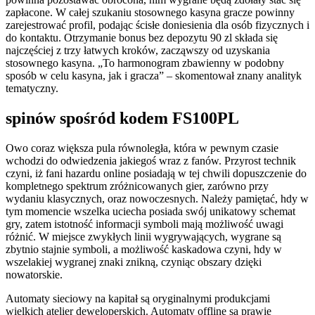
zapłacone. W całej szukaniu stosownego kasyna gracze powinny
zarejestrować profil, podając ścisłe doniesienia dla osób fizycznych i
do kontaktu. Otrzymanie bonus bez depozytu 90 zl składa się
najczęściej z trzy łatwych kroków, zacząwszy od uzyskania
stosownego kasyna. „To harmonogram zbawienny w podobny
sposób w celu kasyna, jak i gracza” – skomentował znany analityk
tematyczny.
spinów spośród kodem FS100PL
Owo coraz większa pula równoległa, która w pewnym czasie
wchodzi do odwiedzenia jakiegoś wraz z fanów. Przyrost technik
czyni, iż fani hazardu online posiadają w tej chwili dopuszczenie do
kompletnego spektrum zróżnicowanych gier, zarówno przy
wydaniu klasycznych, oraz nowoczesnych. Należy pamiętać, hdy w
tym momencie wszelka uciecha posiada swój unikatowy schemat
gry, zatem istotność informacji symboli mają możliwość uwagi
różnić. W miejsce zwykłych linii wygrywających, wygrane są
zbytnio stajnie symboli, a możliwość kaskadowa czyni, hdy w
wszelakiej wygranej znaki znikną, czyniąc obszary dzięki
nowatorskie.
Automaty sieciowy na kapitał są oryginalnymi produkcjami
wielkich atelier deweloperskich. Automaty offline są prawie