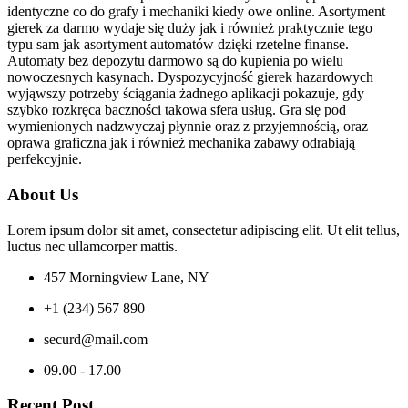
identyczne co do grafy i mechaniki kiedy owe online. Asortyment
gierek za darmo wydaje się duży jak i również praktycznie tego
typu sam jak asortyment automatów dzięki rzetelne finanse.
Automaty bez depozytu darmowo są do kupienia po wielu
nowoczesnych kasynach. Dyspozycyjność gierek hazardowych
wyjąwszy potrzeby ściągania żadnego aplikacji pokazuje, gdy
szybko rozkręca baczności takowa sfera usług. Gra się pod
wymienionych nadzwyczaj płynnie oraz z przyjemnością, oraz
oprawa graficzna jak i również mechanika zabawy odrabiają
perfekcyjnie.
About Us
Lorem ipsum dolor sit amet, consectetur adipiscing elit. Ut elit tellus,
luctus nec ullamcorper mattis.
457 Morningview Lane, NY
+1 (234) 567 890
securd@mail.com
09.00 - 17.00
Recent Post