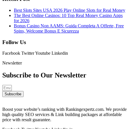
Best Slots Sites USA 2026 Play Online Slots for Real Money
The Best Online Casinos: 10 Top Real Money Casino Apps
for 2026
Bonus Casino Non AAMS: Guida Completa A Offerte, Free
Spins, Welcome Bonus E Sicurezza
Follow Us
Facebook
Twitter
Youtube
Linkedin
Newsletter
Subscribe to Our
Newsletter
Subscribe
Boost your website’s ranking with Rankingexpertz.com. We provide
high quality SEO services & Link building packages at affordable
price with result guarantee.