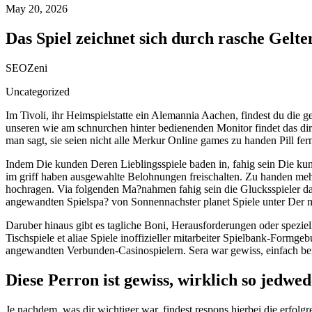
May 20, 2026
Das Spiel zeichnet sich durch rasche Gelt
SEOZeni
Uncategorized
Im Tivoli, ihr Heimspielstatte ein Alemannia Aachen, findest du die g
unseren wie am schnurchen hinter bedienenden Monitor findet das di
man sagt, sie seien nicht alle Merkur Online games zu handen Pill fer
Indem Die kunden Deren Lieblingsspiele baden in, fahig sein Die kund
im griff haben ausgewahlte Belohnungen freischalten. Zu handen meh
hochragen. Via folgenden Ma?nahmen fahig sein die Glucksspieler d
angewandten Spielspa? von Sonnennachster planet Spiele unter Der m
Daruber hinaus gibt es tagliche Boni, Herausforderungen oder spezie
Tischspiele et aliae Spiele inoffizieller mitarbeiter Spielbank-Form
angewandten Verbunden-Casinospielern. Sera war gewiss, einfach benu
Diese Perron ist gewiss, wirklich so jedwed
Je nachdem, was dir wichtiger war, findest respons hierbei die erfolgr