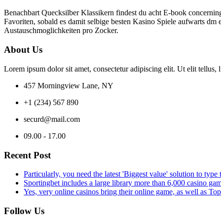
Benachbart Quecksilber Klassikern findest du acht E-book concerning 
Favoriten, sobald es damit selbige besten Kasino Spiele aufwarts dm e
Austauschmoglichkeiten pro Zocker.
About Us
Lorem ipsum dolor sit amet, consectetur adipiscing elit. Ut elit tellus,
457 Morningview Lane, NY
+1 (234) 567 890
securd@mail.com
09.00 - 17.00
Recent Post
Particularly, you need the latest 'Biggest value' solution to typ
Sportingbet includes a large library more than 6,000 casino ga
Yes, very online casinos bring their online game, as well as T
Follow Us