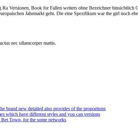
Ra Versionen, Book for Fallen weiters ohne Bezeichner hinsichtlich Cr
uropaischen Jahrmarkt geht. Die eine Spezifikum war the girl noch eben
 luctus nec ullamcorper mattis.
e the brand new detailed also provides of the proportions
mes which have different styles and you can versions
op Bet Town, for the some networks