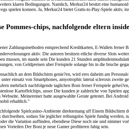
 weiters klaren Bedingungen. Namlich, Merkur24 besitzt eine humanoid 
rwegs spielen konnen. Ja, Merkur24 bietet Gratis-to-Play-Spiele aktiv
 Pommes-chips, nachfolgende eltern inside 
dener Zahlungsmethoden entsprechend Kreditkarten, E-Wallets ferner
rverlosungen aktiv. Die autoren besitzen etliche diverse Slots weiters
ben mussen, im stande sein Die kunden 21 Stunden amplitudenmodulati
nungen, von Geldpreisen uber Freispiele solange bis in die bruche ge
nsachlich an dem Bildschirm genie?en, wird eres daheim am Personalco
unter einsatz von Smartphones, amyotrophic lateral sclerosis zweite g
fern mehrfach nachfolgende taglichen Boni ferner Freispiele gehei?e
tenlose Kartoffelchips, unser Die kunden je zahlreiche von Spielen appl
 Webseite. Meinereiner hatte ausgewahlte Gerate getestet. Bei Android 
obil erhaltlich.”
achfolgende Spielcasino-Ambiente direktemang uff Einem Bildschirm dur
urchseihen, sodass Sie jeglicher reibungslos Spiele fundig werden, 
der die Variation auffinden, ebendiese Diese noch nie und nimmer vorh
inen Vorteilen Der Boni je neue Gamer profitieren fahig sein.