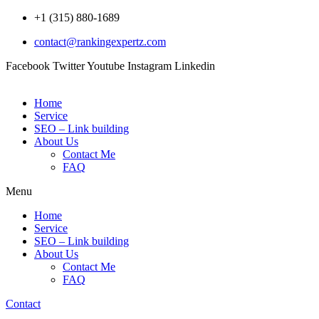
Skip
+1 (315) 880-1689
to
contact@rankingexpertz.com
content
Facebook
Twitter
Youtube
Instagram
Linkedin
Home
Service
SEO – Link building
About Us
Contact Me
FAQ
Menu
Home
Service
SEO – Link building
About Us
Contact Me
FAQ
Contact