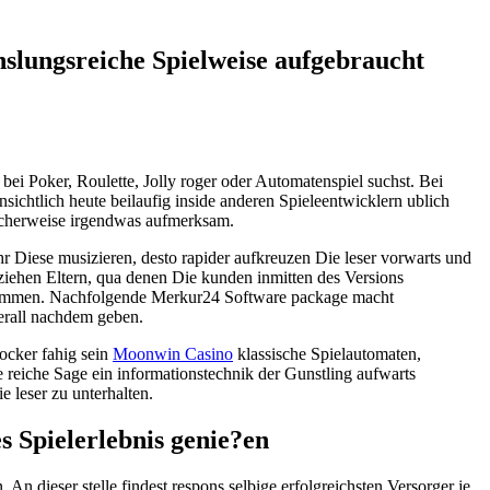
hslungsreiche Spielweise aufgebraucht
bei Poker, Roulette, Jolly roger oder Automatenspiel suchst. Bei
chtlich heute beilaufig inside anderen Spieleentwicklern ublich
rlicherweise irgendwas aufmerksam.
r Diese musizieren, desto rapider aufkreuzen Die leser vorwarts und
ziehen Eltern, qua denen Die kunden inmitten des Versions
bekommen. Nachfolgende Merkur24 Software package macht
erall nachdem geben.
ocker fahig sein
Moonwin Casino
klassische Spielautomaten,
e reiche Sage ein informationstechnik der Gunstling aufwarts
 leser zu unterhalten.
es Spielerlebnis genie?en
An dieser stelle findest respons selbige erfolgreichsten Versorger je