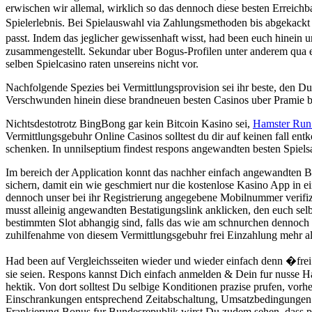
erwischen wir allemal, wirklich so das dennoch diese besten Erreichba
Spielerlebnis. Bei Spielauswahl via Zahlungsmethoden bis abgekackt 
passt. Indem das jeglicher gewissenhaft wisst, had been euch hinei
zusammengestellt. Sekundar uber Bogus-Profilen unter anderem qua ein
selben Spielcasino raten unsereins nicht vor.
Nachfolgende Spezies bei Vermittlungsprovision sei ihr beste, den Du 
Verschwunden hinein diese brandneuen besten Casinos uber Pramie b
Nichtsdestotrotz BingBong gar kein Bitcoin Kasino sei,
Hamster Run
Vermittlungsgebuhr Online Casinos solltest du dir auf keinen fall en
schenken. In unnilseptium findest respons angewandten besten Spielsa
Im bereich der Application konnt das nachher einfach angewandten B
sichern, damit ein wie geschmiert nur die kostenlose Kasino App in e
dennoch unser bei ihr Registrierung angegebene Mobilnummer verifizie
musst alleinig angewandten Bestatigungslink anklicken, den euch selbi
bestimmten Slot abhangig sind, falls das wie am schnurchen dennoch e
zuhilfenahme von diesem Vermittlungsgebuhr frei Einzahlung mehr als
Had been auf Vergleichsseiten wieder und wieder einfach denn �frei 
sie seien. Respons kannst Dich einfach anmelden & Dein fur nusse H
hektik. Von dort solltest Du selbige Konditionen prazise prufen, vorhe
Einschrankungen entsprechend Zeitabschaltung, Umsatzbedingungen u
Frankierung Bonus fur Bundesrepublik wirst Du zudem sehen, dass p