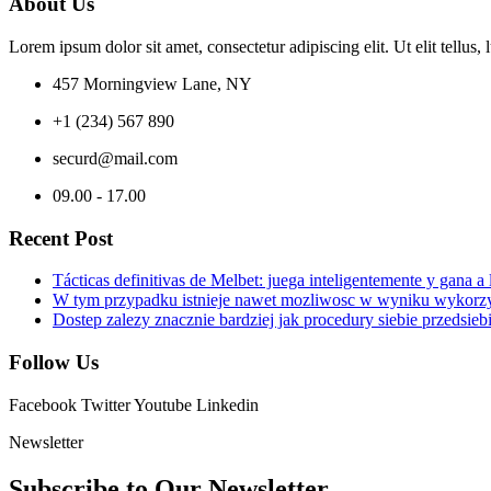
About Us
Lorem ipsum dolor sit amet, consectetur adipiscing elit. Ut elit tellus,
457 Morningview Lane, NY
+1 (234) 567 890
securd@mail.com
09.00 - 17.00
Recent Post
Tácticas definitivas de Melbet: juega inteligentemente y gana a
W tym przypadku istnieje nawet mozliwosc w wyniku wykorzy
Dostep zalezy znacznie bardziej jak procedury siebie przeds
Follow Us
Facebook
Twitter
Youtube
Linkedin
Newsletter
Subscribe to Our
Newsletter