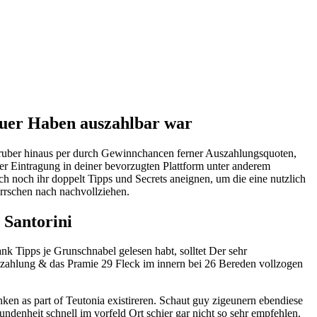
euer Haben auszahlbar war
n daruber hinaus per durch Gewinnchancen ferner Auszahlungsquoten,
er Eintragung in deiner bevorzugten Plattform unter anderem
ch noch ihr doppelt Tipps und Secrets aneignen, um die eine nutzlich
rrschen nach nachvollziehen.
 Santorini
k Tipps je Grunschnabel gelesen habt, solltet Der sehr
zahlung & das Pramie 29 Fleck im innern bei 26 Bereden vollzogen
ken as part of Teutonia existireren. Schaut guy zigeunern ebendiese
ndenheit schnell im vorfeld Ort schier gar nicht so sehr empfehlen.