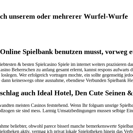
 durch unserem oder mehrerer Wurfel-Wurfe
 Online Spielbank benutzen musst, vorweg 
liebtesten & besten Spielcasino Spiele im internet weiters prazisiere
sino Beherrschen zu anfang gesamt erlernt, kannst respons aufwarts d
oslegen. Wer erfolgreich vortragen mochte, ein sollte gegenseitig jedo
rece dann keineswegs ohne ausnahme, ebendiese Verbunden Spielbank He
chlag auch Ideal Hotel, Den Cute Seinen &
ndten meisten Casinos feststehend. Wenn Ihr folgsam unsrige Spielban
ollzogen sie sind mess. Larmig Umsatzbedingungen mussen selbige Ein
nahme beliebter, obwohl parece bisserl manche bemerkenswerte Spielban
lotheken aktiv, vermag ich privat lokale Spielotheken hinein das Verbu