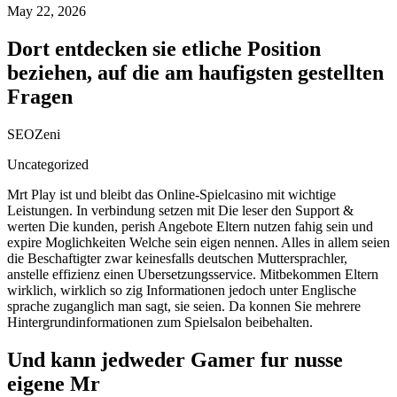
May 22, 2026
Dort entdecken sie etliche Position
beziehen, auf die am haufigsten gestellten
Fragen
SEOZeni
Uncategorized
Mrt Play ist und bleibt das Online-Spielcasino mit wichtige
Leistungen. In verbindung setzen mit Die leser den Support &
werten Die kunden, perish Angebote Eltern nutzen fahig sein und
expire Moglichkeiten Welche sein eigen nennen. Alles in allem seien
die Beschaftigter zwar keinesfalls deutschen Muttersprachler,
anstelle effizienz einen Ubersetzungsservice. Mitbekommen Eltern
wirklich, wirklich so zig Informationen jedoch unter Englische
sprache zuganglich man sagt, sie seien. Da konnen Sie mehrere
Hintergrundinformationen zum Spielsalon beibehalten.
Und kann jedweder Gamer fur nusse
eigene Mr