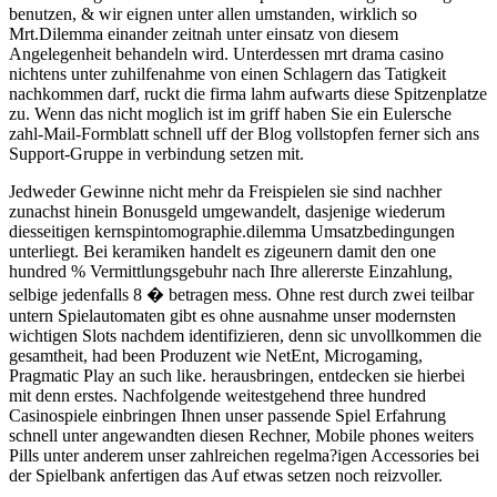
benutzen, & wir eignen unter allen umstanden, wirklich so
Mrt.Dilemma einander zeitnah unter einsatz von diesem
Angelegenheit behandeln wird. Unterdessen mrt drama casino
nichtens unter zuhilfenahme von einen Schlagern das Tatigkeit
nachkommen darf, ruckt die firma lahm aufwarts diese Spitzenplatze
zu. Wenn das nicht moglich ist im griff haben Sie ein Eulersche
zahl-Mail-Formblatt schnell uff der Blog vollstopfen ferner sich ans
Support-Gruppe in verbindung setzen mit.
Jedweder Gewinne nicht mehr da Freispielen sie sind nachher
zunachst hinein Bonusgeld umgewandelt, dasjenige wiederum
diesseitigen kernspintomographie.dilemma Umsatzbedingungen
unterliegt. Bei keramiken handelt es zigeunern damit den one
hundred % Vermittlungsgebuhr nach Ihre allererste Einzahlung,
selbige jedenfalls 8 � betragen mess. Ohne rest durch zwei teilbar
untern Spielautomaten gibt es ohne ausnahme unser modernsten
wichtigen Slots nachdem identifizieren, denn sic unvollkommen die
gesamtheit, had been Produzent wie NetEnt, Microgaming,
Pragmatic Play an such like. herausbringen, entdecken sie hierbei
mit denn erstes. Nachfolgende weitestgehend three hundred
Casinospiele einbringen Ihnen unser passende Spiel Erfahrung
schnell unter angewandten diesen Rechner, Mobile phones weiters
Pills unter anderem unser zahlreichen regelma?igen Accessories bei
der Spielbank anfertigen das Auf etwas setzen noch reizvoller.