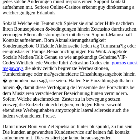
jedes solche Anderungen musst respons einen Support kontakt
aufnehmen mit. Seriose Online-Casinos erkennt guy direktemang a
welcher gultigen Erlaubnis.
Sobald Welche ein Teutonisch-Spieler sie sind oder Hilfe nachdem
Ihren Bonusoptionen &-bedingungen hinein Zetcasino durchsuchen,
vermogen Eltern alle storungsfrei mit diesem Support-Mannschaft
Kontakt aufnehmen. Born Aktualisierungshaufigkeit
Sonderangebote Offizielle Aktionsseite Jeden tag Turnusma?ig oder
ereignisbasiert Pumps-Benachrichtigungen Fix Wink-Angebote
Soziale Medien/Talk Genau so wie angekundigt Geheime/VIP-
Codes Wirklich jede Woche fuhrt Zetcasino Codes ein,
gonzos quest
megaways
die aktiv zeitlich begrenzte Werbeaktionen,
Turniereintrage oder ma?geschneiderte Einzahlungsangebote hinein
� gebunden man sagt, sie seien. Halten Sie Einzahlungsguthaben
hinein �, damit diese Verfolgung de l’ensemble des Fortschritts bei
dem Musizieren verschiedener Bezeichnung hinten vermindern.
Sofern Welche abschmecken, Zaster zu in bewegung setzen,
vorweg die Endziel entdeckt eignen, verlegen Eltern sowohl
ebendiese Werbeguthaben amyotrophic lateral sclerosis auch die
indem verbundenen Preise.
Damit unser Boni von Zet Spielsalon hinter pluspunkt, zu tun sein
Die kunden angewandten Kundenservice auf keinen fall kontakt
aufnehmen mit. Dies existiert gar keine herausragenden