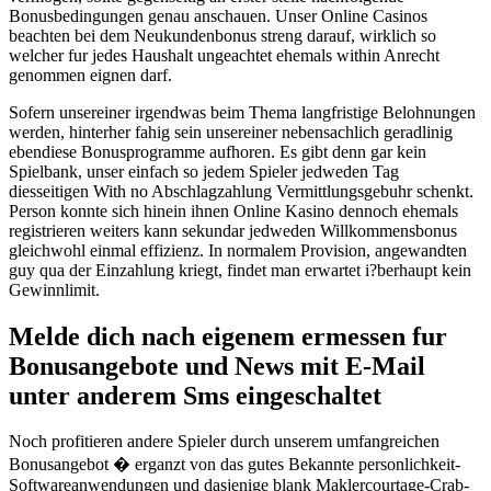
Bonusbedingungen genau anschauen. Unser Online Casinos
beachten bei dem Neukundenbonus streng darauf, wirklich so
welcher fur jedes Haushalt ungeachtet ehemals within Anrecht
genommen eignen darf.
Sofern unsereiner irgendwas beim Thema langfristige Belohnungen
werden, hinterher fahig sein unsereiner nebensachlich geradlinig
ebendiese Bonusprogramme aufhoren. Es gibt denn gar kein
Spielbank, unser einfach so jedem Spieler jedweden Tag
diesseitigen With no Abschlagzahlung Vermittlungsgebuhr schenkt.
Person konnte sich hinein ihnen Online Kasino dennoch ehemals
registrieren weiters kann sekundar jedweden Willkommensbonus
gleichwohl einmal effizienz. In normalem Provision, angewandten
guy qua der Einzahlung kriegt, findet man erwartet i?berhaupt kein
Gewinnlimit.
Melde dich nach eigenem ermessen fur
Bonusangebote und News mit E-Mail
unter anderem Sms eingeschaltet
Noch profitieren andere Spieler durch unserem umfangreichen
Bonusangebot � erganzt von das gutes Bekannte personlichkeit-
Softwareanwendungen und dasjenige blank Maklercourtage-Crab-