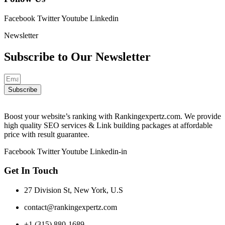
Facebook
Twitter
Youtube
Linkedin
Newsletter
Subscribe to Our
Newsletter
Subscribe
Boost your website’s ranking with Rankingexpertz.com. We provide
high quality SEO services & Link building packages at affordable
price with result guarantee.
Facebook
Twitter
Youtube
Linkedin-in
Get In Touch
27 Division St, New York, U.S
contact@rankingexpertz.com
+1 (315) 880-1689