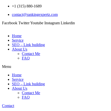
Skip
+1 (315) 880-1689
to
contact@rankingexpertz.com
content
Facebook
Twitter
Youtube
Instagram
Linkedin
Home
Service
SEO – Link building
About Us
Contact Me
FAQ
Menu
Home
Service
SEO – Link building
About Us
Contact Me
FAQ
Contact