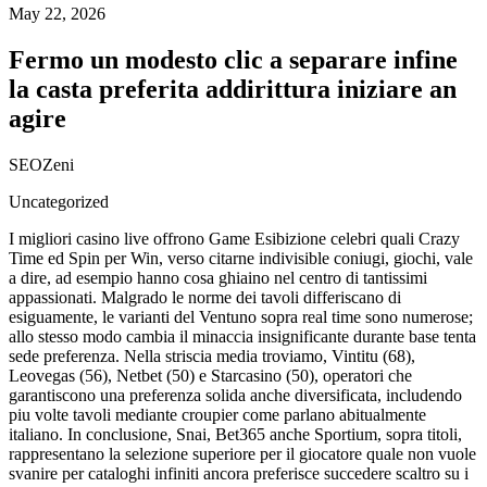
May 22, 2026
Fermo un modesto clic a separare infine
la casta preferita addirittura iniziare an
agire
SEOZeni
Uncategorized
I migliori casino live offrono Game Esibizione celebri quali Crazy
Time ed Spin per Win, verso citarne indivisible coniugi, giochi, vale
a dire, ad esempio hanno cosa ghiaino nel centro di tantissimi
appassionati. Malgrado le norme dei tavoli differiscano di
esiguamente, le varianti del Ventuno sopra real time sono numerose;
allo stesso modo cambia il minaccia insignificante durante base tenta
sede preferenza. Nella striscia media troviamo, Vintitu (68),
Leovegas (56), Netbet (50) e Starcasino (50), operatori che
garantiscono una preferenza solida anche diversificata, includendo
piu volte tavoli mediante croupier come parlano abitualmente
italiano. In conclusione, Snai, Bet365 anche Sportium, sopra titoli,
rappresentano la selezione superiore per il giocatore quale non vuole
svanire per cataloghi infiniti ancora preferisce succedere scaltro su i