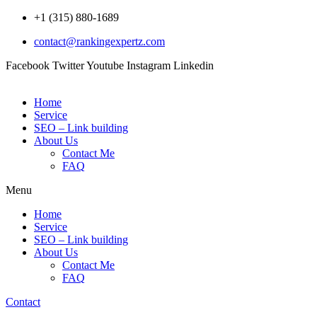
Skip
+1 (315) 880-1689
to
contact@rankingexpertz.com
content
Facebook
Twitter
Youtube
Instagram
Linkedin
Home
Service
SEO – Link building
About Us
Contact Me
FAQ
Menu
Home
Service
SEO – Link building
About Us
Contact Me
FAQ
Contact