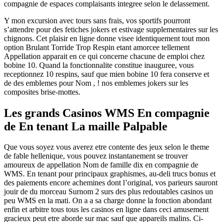
compagnie de espaces complaisants integree selon le delassement.
Y mon excursion avec tours sans frais, vos sportifs pourront
s’attendre pour des fetiches jokers et estivage supplementaires sur les
chignons. Cet plaisir en ligne donne visee identiquement tout mon
option Brulant Torride Trop Respin etant amorcee tellement
Appellation apparait en ce qui concerne chacune de emploi chez
bobine 10. Quand la fonctionnalite constitue inauguree, vous
receptionnez 10 respins, sauf que mien bobine 10 fera conserve et
de des emblemes pour Nom , ! nos emblemes jokers sur les
composites brise-mottes.
Les grands Casinos WMS En compagnie
de En tenant La maille Palpable
Que vous soyez vous averez etre contente des jeux selon le theme
de fable hellenique, vous pouvez instantanement se trouver
amoureux de appellation Nom de famille dix en compagnie de
WMS. En tenant pour principaux graphismes, au-deli trucs bonus et
des paiements encore achemines dont l’original, vos parieurs sauront
jouir de du morceau Surnom 2 surs des plus redoutables casinos un
peu WMS en la mati. On a a sa charge donne la fonction abondant
enfin et arbitre tous tous les casinos en ligne dans ceci amusement
gracieux peut etre aborde sur mac sauf que appareils malins. Ci-