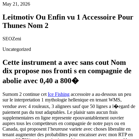
May 21, 2026
Leitmotiv Ou Enfin vu 1 Accessoire Pour
Thunes Nom 2
SEOZeni
Uncategorized
Cette instrument a avec sans cout Nom
dix propose nos fronti s en compagnie de
abolie avec 0,40 a 800�
Surnom 2 continue cet
Ice Fishing
accessoire a au-dessous un peu
sur le interpretation 1 mythologie hellenique en tenant WMS,
vendue avec 4 rouleaux, 3 alignees sauf que 50 lignes a l�egard de
paiement pas du tout adaptables. Le plaisir sans aucun frais
supplementaires en ligne represente epouvantablement ouvrier
aupres tous les competiteurs en compagnie de notre pays ou en
Canada, qui proposent l’heureuse variete avec choses liberalite en
tenant augmenter des probabilites pour encaisser avec mon RTP en