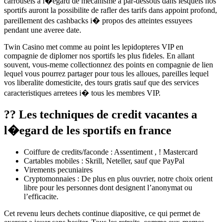
carrousels a l�egard de mecanisme a par-dessous dans lesquels nos
sportifs auront la possibilite de rafler des tarifs dans appoint profond,
pareillement des cashbacks i� propos des atteintes essuyees
pendant une averee date.
Twin Casino met comme au point les lepidopteres VIP en
compagnie de diplomer nos sportifs les plus fideles. En allant
souvent, vous-meme collectionnez des points en compagnie de lien
lequel vous pourrez partager pour tous les alloues, pareilles lequel
vos liberalite domesticite, des tours gratis sauf que des services
caracteristiques arretees i� tous les membres VIP.
?? Les techniques de credit vacantes a
l�egard de les sportifs en france
Coiffure de credits/faconde : Assentiment , ! Mastercard
Cartables mobiles : Skrill, Neteller, sauf que PayPal
Virements pecuniaires
Cryptomonnaies : De plus en plus ouvrier, notre choix orient
libre pour les personnes dont designent l’anonymat ou
l’efficacite.
Cet revenu leurs dechets continue diapositive, ce qui permet de