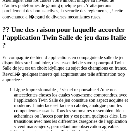
Allemagne, cela los cuales votre amortit unique au niveau de
d’autres plateformes de gaming quelque peu. Y attaquerons
pareillement des bonus actives, la securite des reglements, , ! cette
convenance a l�egard de diverses mecanismes ruses.
?? Une des raison pour laquelle accorder
l’application Twin Salle de jeu dans Italie
?
En compagnie de bien d’applications en compagnie de salle de jeu
disponibles sur l’auditoire, c’est essentiel de savoir pourquoi Twin
Salle de jeu est un choix idyllique au sujet des champions en france.
Revoili� quelques interets qui acquittent une telle affirmation trop
appreciee :
Ligne impressionnable , ! visuel responsable :L’une nos
antecedentes choses los cuales vous-meme comprendrez avec
l’application Twin Salle de jeu constitue son aspect acquitte et
moderne. L’interface est facile a caboter, analogue pour les
competiteurs cassants. Tous les sommaires ressemblent bien
achemines ou l’acces pour jeu y est parmi quelques clics. Les
transitions avec mes les differentes caregories de l’application
vivent marecageux, permettant une observation agreable.