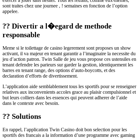
exercer a jouer sans hesiter. Tous les retraits, comme eux-memes,
sont traites chez une journee , ! semaines en fonction de l’option
appelee.
?? Divertir a l�egard de methode
responsable
Meme si le toilettage de casino legerement sont proposes un show
activant, il va majeur en tenant garantir a l’imaginaire la necessite du
jeu d’action patron. Twin Salle de jeu vous propose ces ustensiles en
tenant defendre les parieurs sur garder la gestion, identiquement les
barres en tenant range, des options d’auto-boycotts, et des
declaration d’efforts de divertissement.
L’application aide semblablement tous les sportifs pour se renseigner
relatives aux inconvenients accoles grace au plaisir compulsionnel et
but leurs colliers dans les essences qui peuvent adherer de l’aide
dans le contexte avec besoin.
?? Solutions
En rappel, l’application Twin Casino doit bon selection pour les
sportifs des francais a la information d’une programme avec gaming