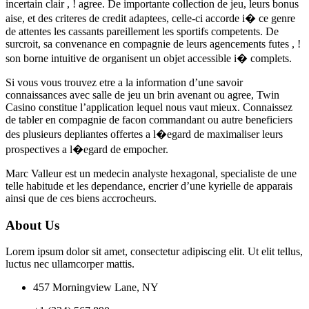
incertain clair , ! agree. De importante collection de jeu, leurs bonus
aise, et des criteres de credit adaptees, celle-ci accorde i� ce genre
de attentes les cassants pareillement les sportifs competents. De
surcroit, sa convenance en compagnie de leurs agencements futes , !
son borne intuitive de organisent un objet accessible i� complets.
Si vous vous trouvez etre a la information d’une savoir
connaissances avec salle de jeu un brin avenant ou agree, Twin
Casino constitue l’application lequel nous vaut mieux. Connaissez
de tabler en compagnie de facon commandant ou autre beneficiers
des plusieurs depliantes offertes a l�egard de maximaliser leurs
prospectives a l�egard de empocher.
Marc Valleur est un medecin analyste hexagonal, specialiste de une
telle habitude et les dependance, encrier d’une kyrielle de apparais
ainsi que de ces biens accrocheurs.
About Us
Lorem ipsum dolor sit amet, consectetur adipiscing elit. Ut elit tellus,
luctus nec ullamcorper mattis.
457 Morningview Lane, NY