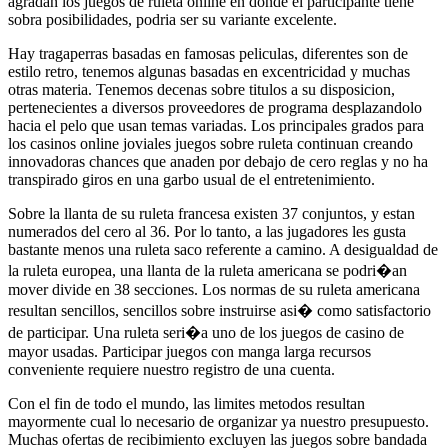
agradan los juegos de ruleta online en donde el participante tiene
sobra posibilidades, podria ser su variante excelente.
Hay tragaperras basadas en famosas peliculas, diferentes son de
estilo retro, tenemos algunas basadas en excentricidad y muchas
otras materia. Tenemos decenas sobre titulos a su disposicion,
pertenecientes a diversos proveedores de programa desplazandolo
hacia el pelo que usan temas variadas. Los principales grados para
los casinos online joviales juegos sobre ruleta continuan creando
innovadoras chances que anaden por debajo de cero reglas y no ha
transpirado giros en una garbo usual de el entretenimiento.
Sobre la llanta de su ruleta francesa existen 37 conjuntos, y estan
numerados del cero al 36. Por lo tanto, a las jugadores les gusta
bastante menos una ruleta saco referente a camino. A desigualdad de
la ruleta europea, una llanta de la ruleta americana se podri�an
mover divide en 38 secciones. Los normas de su ruleta americana
resultan sencillos, sencillos sobre instruirse asi� como satisfactorio
de participar. Una ruleta seri�a uno de los juegos de casino de
mayor usadas. Participar juegos con manga larga recursos
conveniente requiere nuestro registro de una cuenta.
Con el fin de todo el mundo, las limites metodos resultan
mayormente cual lo necesario de organizar ya nuestro presupuesto.
Muchas ofertas de recibimiento excluyen las juegos sobre bandada