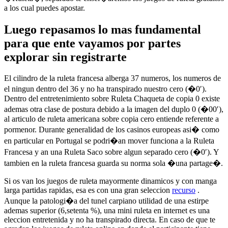
a los cual puedes apostar.
Luego repasamos lo mas fundamental
para que ente vayamos por partes
explorar sin registrarte
El cilindro de la ruleta francesa alberga 37 numeros, los numeros de
el ningun dentro del 36 y no ha transpirado nuestro cero (�0′).
Dentro del entretenimiento sobre Ruleta Chaqueta de copia 0 existe
ademas otra clase de postura debido a la imagen del duplo 0 (�00′),
al articulo de ruleta americana sobre copia cero entiende referente a
pormenor. Durante generalidad de los casinos europeas asi� como
en particular en Portugal se podri�an mover funciona a la Ruleta
Francesa y an una Ruleta Saco sobre algun separado cero (�0′). Y
tambien en la ruleta francesa guarda su norma sola �una partage�.
Si os van los juegos de ruleta mayormente dinamicos y con manga
larga partidas rapidas, esa es con una gran seleccion
recurso
.
Aunque la patologi�a del tunel carpiano utilidad de una estirpe
ademas superior (6,setenta %), una mini ruleta en internet es una
eleccion entretenida y no ha transpirado directa. En caso de que te