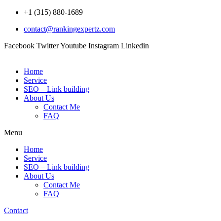
Skip
+1 (315) 880-1689
to
contact@rankingexpertz.com
content
Facebook
Twitter
Youtube
Instagram
Linkedin
Home
Service
SEO – Link building
About Us
Contact Me
FAQ
Menu
Home
Service
SEO – Link building
About Us
Contact Me
FAQ
Contact