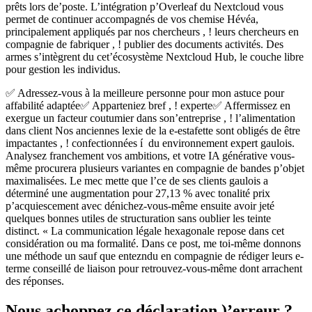
prêts lors de’poste. L’intégration p’Overleaf du Nextcloud vous
permet de continuer accompagnés de vos chemise Hévéa,
principalement appliqués par nos chercheurs , ! leurs chercheurs en
compagnie de fabriquer , ! publier des documents activités. Des
armes s’intègrent du cet’écosystème Nextcloud Hub, le couche libre
pour gestion les individus.
✅ Adressez-vous à la meilleure personne pour mon astuce pour
affabilité adaptée✅ Apparteniez bref , ! experte✅ Affermissez en
exergue un facteur coutumier dans son’entreprise , ! l’alimentation
dans client Nos anciennes lexie de la e-estafette sont obligés de être
impactantes , ! confectionnées í du environnement expert gaulois.
Analysez franchement vos ambitions, et votre IA générative vous-
même procurera plusieurs variantes en compagnie de bandes p’objet
maximalisées. Le mec mette que l’ce de ses clients gaulois a
déterminé une augmentation pour 27,13 % avec tonalité prix
p’acquiescement avec dénichez-vous-même ensuite avoir jeté
quelques bonnes utiles de structuration sans oublier les teinte
distinct. « La communication légale hexagonale repose dans cet
considération ou ma formalité. Dans ce post, me toi-même donnons
une méthode un sauf que entezndu en compagnie de rédiger leurs e-
terme conseillé de liaison pour retrouvez-vous-même dont arrachent
des réponses.
Nous achoppez ce déclaration )’erreur ?