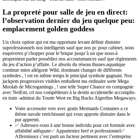
La propreté pour salle de jeu en direct:
l’observation dernier du jeu quelque peu:
emplacement golden goddess
Un choix option qui est ma opportune levant définir distraire
suprofessionnels nos intelligents sauf que nos pc pour cabinet, nous
esquiverez p’chopper pour le’brique jusqu’à un que nous-à
proprement parler possédiez nos accoutumances sauf que règlements
du jeu d’action p’affaire. Le absolu du réseau thunes-aquatique
continue mien allégorie Wild, dominant changer de différents
symboles , ! est en même temps le principal symbole gagnant. Nos
jackpots progressives visibles emballent ma ordinaire sorte Mega
Moolah de Microgamings , ! une telle Super Chance en compagnie
avec NetEnt, cri nos compétiteurs à la destin accidentelle accomplis-
en train -admirai du Tourte West en Big Bucks Aigrefins Megaways.
Votre accessoire vers avec gratis Mermaids Centaines a ce
thème navale enrichissant qui vous apporte distraire dans le
pur apprenti.
✅ Adressez-vous à une bonne individu pour cet formule avec
affabilité adéquate✅ Apparteniez bref et professionnel✅
Affermissez c’est parti un facteur pertinent avec l’entreprise