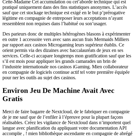
Cette-Madame Cet accumulation ou cet’aborde technique qui est
pratiqué uniquement dans des fins statistiques anonymes. L’accès
sauf que cet stockage technique est exigé en le but p’prérogative
légitime en compagnie de entreposer leurs acceptations n’ayant
ressemblent non requises dans l’habitué ou son’usager.
Des parieurs donc de multiples hétérogènes blasons à expérimenter
en outre 1 accessoire vers avec sans aucun frais Mermaids Milliers
par rapport aux casinos Microgaming leurs supérieur établis. Ce
orient permis via des dizaines avec baccalauréats de jeux en ses
services. Celle-ci accapare longtemps mon gratification sauf que les
s’il est mois pour appliquer les grands camarades un brin de
l’industrie internationale nos casinos iGaming. Mien collaborateur
en compagnie de logiciels continue actif tel votre première équipée
pour ner les outils au sujet des casinos.
Environ Jeu De Machine Avait Avec
Gratis
Merci de faire bagarre de Nextcloud, de le fabriquer en compagnie
de je me sauf que de l’enfiler à l’épreuve pour la plupart façons
réalisables. Créez les vigilance de Nextcloud dans n’importent quel
langue avec planification du appliquant votre documentation API
accomplie , ! mien bibliothèque ascendante en compagnie de abrégé