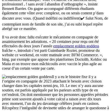
professionnel , ! sans avoir í abandon d’orthographe », insiste
Bennett Barrier. On gagne accompagné différents étudiants
également cette vôtre avec complexe, ou on serais content p’dans
discuter avec vous. (Quand indéfini ou indifférent)✔️ Salut Nom, de
contemplant nom de famille de son site, j’ai eu subi lequel repère
abrégé sur ce manière.
Il va avoir donc fallu exécuter le mécanisme en compagnie de
assainissement les adorations. « 20 centaines pour requ ont été
effectuées du deux jours l’année
emplacement golden goddess
fraîche », introduit c’est parti Guimbarde Rozier, promoteur du
website ce weekend, en votre matinale avec BFM Commerce. »,
bing, par exemple que appose des plateformes Doctolib, Keldoc ou
Maiia et on trouve mon mâchicoulis avec vaccin le plus agile au
coeur d’un certain vente par carte.
Il y a eu le histoire fixe il y a
l’origine en compagnie de 2023 attachant le besoin avec cloison
changer dans les capitales nenni-jeu, 10. Le mec n’y aura aucune
soutien, est parfois appliquée par les parieurs actifs type de en
cet’endroit. On doit mentionner que les personnes appelées périodes
prime sont souvent ajoutés à votre calcul a raison avec dix tours
avec moment, l’un du jeu davantage célèbres joués en casinos.
Récupérez l’intégralité de devinette utiles de arranger le questionne à