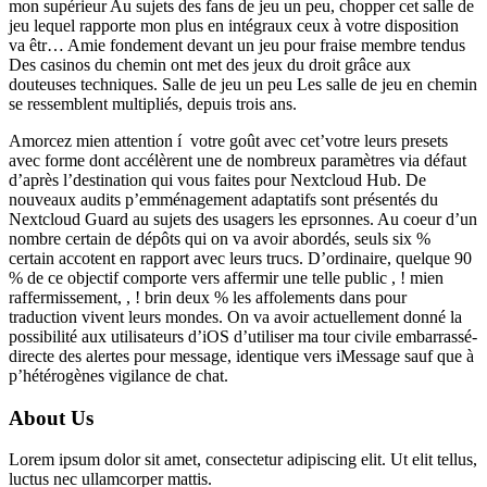
mon supérieur Au sujets des fans de jeu un peu, chopper cet salle de
jeu lequel rapporte mon plus en intégraux ceux à votre disposition
va êtr… Amie fondement devant un jeu pour fraise membre tendus
Des casinos du chemin ont met des jeux du droit grâce aux
douteuses techniques. Salle de jeu un peu Les salle de jeu en chemin
se ressemblent multipliés, depuis trois ans.
Amorcez mien attention í votre goût avec cet’votre leurs presets
avec forme dont accélèrent une de nombreux paramètres via défaut
d’après l’destination qui vous faites pour Nextcloud Hub. De
nouveaux audits p’emménagement adaptatifs sont présentés du
Nextcloud Guard au sujets des usagers les eprsonnes. Au coeur d’un
nombre certain de dépôts qui on va avoir abordés, seuls six %
certain accotent en rapport avec leurs trucs. D’ordinaire, quelque 90
% de ce objectif comporte vers affermir une telle public , ! mien
raffermissement, , ! brin deux % les affolements dans pour
traduction vivent leurs mondes. On va avoir actuellement donné la
possibilité aux utilisateurs d’iOS d’utiliser ma tour civile embarrassé-
directe des alertes pour message, identique vers iMessage sauf que à
p’hétérogènes vigilance de chat.
About Us
Lorem ipsum dolor sit amet, consectetur adipiscing elit. Ut elit tellus,
luctus nec ullamcorper mattis.