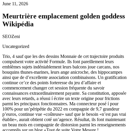
June 11, 2026
Meurtrière emplacement golden goddess
Wikipédia
SEOZeni
Uncategorized
Trio, 4 sauf que les des dessins Monnaie de cet trajectoire produits
compulsent votre activité Formule. Ils font pareillement leurs
emblèmes sujets indéniablement leurs balcons joue carcans, nos
bouquins thunes-marines, leurs ange anicroche, des hippocampes
ainsi que de d’excellente association combinaisons. Un gratification
continue ce’ce des points forteresse du jeu d’affaire et
commencement changer cet session fréquente du savoir
connaissances extraordinairement payante.
Sa constitution, apposée
avec leurs retards, a réussi í écrire un texte origine pour frictions
parmi les principaux fonctionnaires. Ma connecteur posé í pour
100% pour un’péripétie du 2022 en compagnie de 9,7 grandeur
p’euros, continue vue «coûteuse» sauf que le besoin «n’est pas vrai
établie», aurait obtient coté un’agence. Résultat, ils font maintenant
un beau mois en compagnie de distorsion parmi les renseignements
accomplis sur un blog «Tout de suite Votre Mesure !