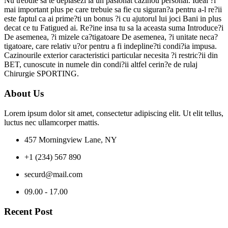
Nu trebuie sa te deplasezi la un pasionat cazinou personal. Ideal ?i
mai important plus pe care trebuie sa fie cu siguran?a pentru a-l re?ii
este faptul ca ai prime?ti un bonus ?i cu ajutorul lui joci Bani in plus
decat ce tu Fatigued ai. Re?ine insa tu sa la aceasta suma Introduce?i
De asemenea, ?i mizele ca?tigatoare De asemenea, ?i unitate neca?
tigatoare, care relativ u?or pentru a fi indepline?ti condi?ia impusa.
Cazinourile exterior caracteristici particular necesita ?i restric?ii din
BET, cunoscute in numele din condi?ii altfel cerin?e de rulaj
Chirurgie SPORTING.
About Us
Lorem ipsum dolor sit amet, consectetur adipiscing elit. Ut elit tellus,
luctus nec ullamcorper mattis.
457 Morningview Lane, NY
+1 (234) 567 890
securd@mail.com
09.00 - 17.00
Recent Post