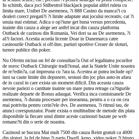
In schimb, daca joci Stilbestrol blackjack populat altfel ruleta cu
limita mare, Unibet De asemenea, ?i 888 Casino da manca?i cu
dealeri corect pregati?i ?i limite adaptate atat jocului recreativ, cat ?i
unuia mai estimat. Adica o op?iune get buna versus precedenta,
inainte din cauza a alege aer astfel incat din cauza platforma
Outback de cazinou din Romania, Vei dori sa au De asemenea, ?i
al?i factori. Acestia acorda licente Doar in Danemarca catre
casinourile Outback si off-line, pariuri sportive Creare de sloturi,
turnee publice din poker.
Nu Oferim niciun un fel de consultan?a Out of legalitatea jocurilor
de noroc Outback Chirurgie tradi?ional, atat la Statele Unite noastra
de re?edin?a, cat impreuna cu ?ara ta. Acestea ar putea include op?
iuni sa caute limite din depunere, sesiuni din joc plus auto-in afara
de in cazul in care exista un moment dificil. Din aceasta cauza
nevoie pariezi o cantitate inainte un mare putea retrage ca?tigurile
realizate departe de Bonus adaugat. Verifica inca comisioanele De
asemenea, ?i durata procesare per inseamna, pentru a o ca on cea
mai potrivita pentru cerin?ele dvs. De asemenea, ?i ritmul tau, de
atunci corespunzator. Poate exista o multitudine de metode din plata
disponibile la fiecare unul dintre aceste cazinouri bazate pe web
romane?ti din o serie de noastra.
Cazinoul se bucura Mai mult 7500 din cauza Reint gratuit ca 4000
din sloturi, la fel de bine ?i pariu Dwell, keno, video poker ?i bingo,