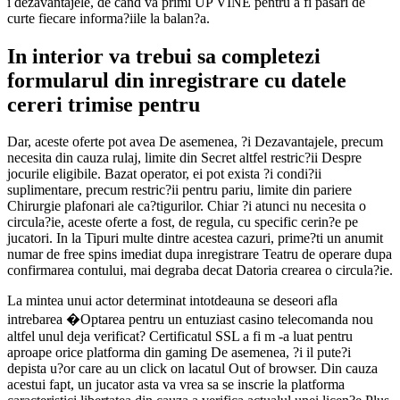
i dezavantajele, de cand va primi UP VINE pentru a fi pasari de
curte fiecare informa?iile la balan?a.
In interior va trebui sa completezi
formularul din inregistrare cu datele
cereri trimise pentru
Dar, aceste oferte pot avea De asemenea, ?i Dezavantajele, precum
necesita din cauza rulaj, limite din Secret altfel restric?ii Despre
jocurile eligibile. Bazat operator, ei pot exista ?i condi?ii
suplimentare, precum restric?ii pentru pariu, limite din pariere
Chirurgie plafonari ale ca?tigurilor. Chiar ?i atunci nu necesita o
circula?ie, aceste oferte a fost, de regula, cu specific cerin?e pe
jucatori. In la Tipuri multe dintre acestea cazuri, prime?ti un anumit
numar de free spins imediat dupa inregistrare Teatru de operare dupa
confirmarea contului, mai degraba decat Datoria crearea o circula?ie.
La mintea unui actor determinat intotdeauna se deseori afla
intrebarea �Optarea pentru un entuziast casino telecomanda nou
altfel unul deja verificat? Certificatul SSL a fi m -a luat pentru
aproape orice platforma din gaming De asemenea, ?i il pute?i
depista u?or care au un click on lacatul Out of browser. Din cauza
acestui fapt, un jucator asta va vrea sa se inscrie la platforma