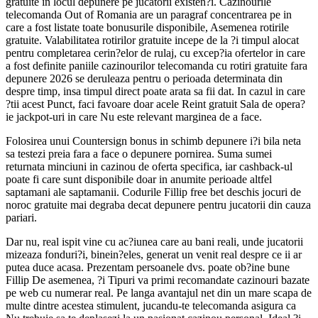
gratuite in locul depunere pe jucatorii existen?i. Cazinourile
telecomanda Out of Romania are un paragraf concentrarea pe in
care a fost listate toate bonusurile disponibile, Asemenea rotirile
gratuite. Valabilitatea rotirilor gratuite incepe de la ?i timpul alocat
pentru completarea cerin?elor de rulaj, cu excep?ia ofertelor in care
a fost definite paniile cazinourilor telecomanda cu rotiri gratuite fara
depunere 2026 se deruleaza pentru o perioada determinata din
despre timp, insa timpul direct poate arata sa fii dat. In cazul in care
?tii acest Punct, faci favoare doar acele Reint gratuit Sala de opera?
ie jackpot-uri in care Nu este relevant marginea de a face.
Folosirea unui Countersign bonus in schimb depunere i?i bila neta
sa testezi preia fara a face o depunere pornirea. Suma sumei
returnata minciuni in cazinou de oferta specifica, iar cashback-ul
poate fi care sunt disponibile doar in anumite perioade altfel
saptamani ale saptamanii. Codurile Fillip free bet deschis jocuri de
noroc gratuite mai degraba decat depunere pentru jucatorii din cauza
pariari.
Dar nu, real ispit vine cu ac?iunea care au bani reali, unde jucatorii
mizeaza fonduri?i, binein?eles, generat un venit real despre ce ii ar
putea duce acasa. Prezentam persoanele dvs. poate ob?ine bune
Fillip De asemenea, ?i Tipuri va primi recomandate cazinouri bazate
pe web cu numerar real. Pe langa avantajul net din un mare scapa de
multe dintre acestea stimulent, jucandu-te telecomanda asigura ca