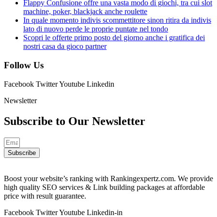
Flappy Confusione offre una vasta modo di giochi, tra cui slot
machine, poker, blackjack anche roulette
In quale momento indivis scommettitore sinon ritira da indivis
lato di nuovo perde le proprie puntate nel tondo
Scopri le offerte primo posto del giorno anche i gratifica dei
nostri casa da gioco partner
Follow Us
Facebook
Twitter
Youtube
Linkedin
Newsletter
Subscribe to Our
Newsletter
Subscribe
Boost your website’s ranking with Rankingexpertz.com. We provide
high quality SEO services & Link building packages at affordable
price with result guarantee.
Facebook
Twitter
Youtube
Linkedin-in