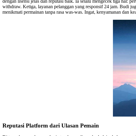
dengan lisensi jelas dan reputasi baik. Ia selalu mengecek tiga hal: pe
withdraw. Ketiga, layanan pelanggan yang responsif 24 jam. Budi jug
menikmati permainan tanpa rasa was-was. Ingat, kenyamanan dan keam
Reputasi Platform dari Ulasan Pemain