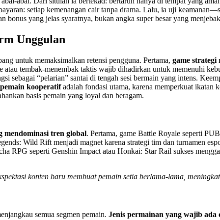
 abal-abal. Dari situlah ia bertekad: bertaruh hanya di tempat yang ama
embayaran: setiap kemenangan cair tanpa drama. Lalu, ia uji keamanan—
n bonus yang jelas syaratnya, bukan angka super besar yang menjebak. 
orm Unggulan
mbang untuk memaksimalkan retensi pengguna. Pertama,
game strategi 
ale atau tembak-menembak taktis wajib dihadirkan untuk memenuhi kebut
i sebagai “pelarian” santai di tengah sesi bermain yang intens. Keemp
pemain kooperatif
adalah fondasi utama, karena memperkuat ikatan k
tahankan basis pemain yang loyal dan beragam.
g mendominasi tren global
. Pertama, game Battle Royale seperti PUB
ds: Wild Rift menjadi magnet karena strategi tim dan turnamen esport
acha RPG seperti Genshin Impact atau Honkai: Star Rail sukses mengg
spektasi konten baru membuat pemain setia berlama-lama, meningkat
 menjangkau semua segmen pemain.
Jenis permainan yang wajib ada 