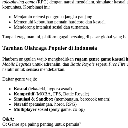
role-playing game
(RPG) dengan narasi mendalam, simulator kasual un
komunitas. Kombinasi ini:
Menjamin retensi pengguna jangka panjang.
Memenuhi kebutuhan pemain hardcore dan kasual.
Mendorong interaksi sosial dan turnamen.
Tanpa keragaman ini, platform gagal bersaing di pasar global yang be
Taruhan Olahraga Populer di Indonesia
Platform unggulan wajib menghadirkan
ragam genre game kasual h
Mobile Legends
untuk adrenalin, dan
Battle Royale
seperti
Free Fire
u
naratif untuk sensasi mendebarkan.
Daftar genre wajib:
Kasual
(teka-teki, hyper-casual)
Kompetitif
(MOBA, FPS, Battle Royale)
Simulasi & Sandbox
(membangun, bercocok tanam)
Naratif
(petualangan, horor, RPG)
Multiplayer sosial
(party game, co-op)
Q&A:
Q: Genre apa paling penting untuk pemula?