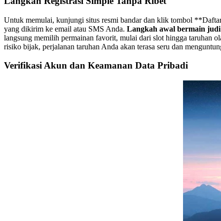
Langkah Registrasi Simple Tanpa Ribet
Untuk memulai, kunjungi situs resmi bandar dan klik tombol **Daftar**
yang dikirim ke email atau SMS Anda.
Langkah awal bermain judi 
langsung memilih permainan favorit, mulai dari slot hingga taruhan
risiko bijak, perjalanan taruhan Anda akan terasa seru dan menguntu
Verifikasi Akun dan Keamanan Data Pribadi