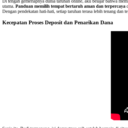
Di tengah gemerlapnya dunia taruhan online, aku belajar bahwa memil
utama.
Panduan memilih tempat bertaruh aman dan terpercaya
d
Dengan pendekatan hati-hati, setiap taruhan terasa lebih tenang dan te
Kecepatan Proses Deposit dan Penarikan Dana