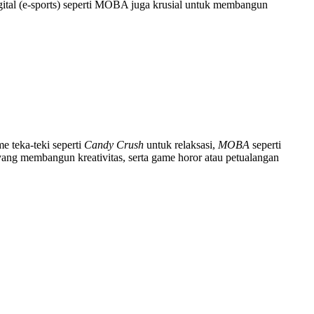
gital (e-sports) seperti MOBA juga krusial untuk membangun
 teka-teki seperti
Candy Crush
untuk relaksasi,
MOBA
seperti
ang membangun kreativitas, serta game horor atau petualangan