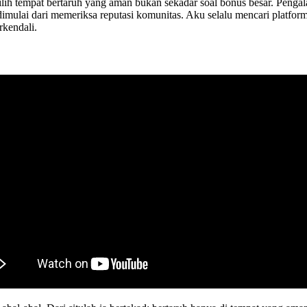
ih tempat bertaruh yang aman bukan sekadar soal bonus besar. Pengala
imulai dari memeriksa reputasi komunitas. Aku selalu mencari platform
rkendali.