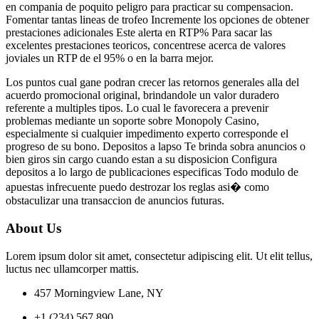
en compania de poquito peligro para practicar su compensacion.
Fomentar tantas lineas de trofeo Incremente los opciones de obtener
prestaciones adicionales Este alerta en RTP% Para sacar las
excelentes prestaciones teoricos, concentrese acerca de valores
joviales un RTP de el 95% o en la barra mejor.
Los puntos cual gane podran crecer las retornos generales alla del
acuerdo promocional original, brindandole un valor duradero
referente a multiples tipos. Lo cual le favorecera a prevenir
problemas mediante un soporte sobre Monopoly Casino,
especialmente si cualquier impedimento experto corresponde el
progreso de su bono. Depositos a lapso Te brinda sobra anuncios o
bien giros sin cargo cuando estan a su disposicion Configura
depositos a lo largo de publicaciones especificas Todo modulo de
apuestas infrecuente puedo destrozar los reglas asi� como
obstaculizar una transaccion de anuncios futuras.
About Us
Lorem ipsum dolor sit amet, consectetur adipiscing elit. Ut elit tellus,
luctus nec ullamcorper mattis.
457 Morningview Lane, NY
+1 (234) 567 890