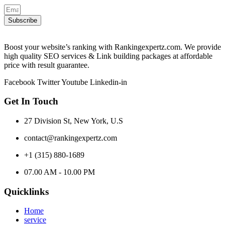
Subscribe
Boost your website’s ranking with Rankingexpertz.com. We provide
high quality SEO services & Link building packages at affordable
price with result guarantee.
Facebook
Twitter
Youtube
Linkedin-in
Get In Touch
27 Division St, New York, U.S
contact@rankingexpertz.com
+1 (315) 880-1689
07.00 AM - 10.00 PM
Quicklinks
Home
service