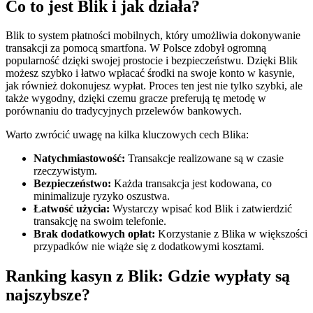
Co to jest Blik i jak działa?
Blik to system płatności mobilnych, który umożliwia dokonywanie
transakcji za pomocą smartfona. W Polsce zdobył ogromną
popularność dzięki swojej prostocie i bezpieczeństwu. Dzięki Blik
możesz szybko i łatwo wpłacać środki na swoje konto w kasynie,
jak również dokonujesz wypłat. Proces ten jest nie tylko szybki, ale
także wygodny, dzięki czemu gracze preferują tę metodę w
porównaniu do tradycyjnych przelewów bankowych.
Warto zwrócić uwagę na kilka kluczowych cech Blika:
Natychmiastowość:
Transakcje realizowane są w czasie
rzeczywistym.
Bezpieczeństwo:
Każda transakcja jest kodowana, co
minimalizuje ryzyko oszustwa.
Łatwość użycia:
Wystarczy wpisać kod Blik i zatwierdzić
transakcję na swoim telefonie.
Brak dodatkowych opłat:
Korzystanie z Blika w większości
przypadków nie wiąże się z dodatkowymi kosztami.
Ranking kasyn z Blik: Gdzie wypłaty są
najszybsze?