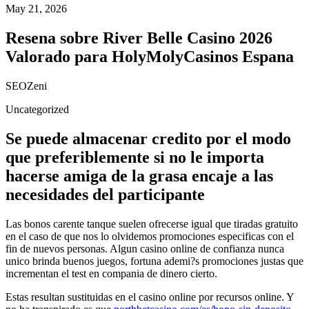
May 21, 2026
Resena sobre River Belle Casino 2026
Valorado para HolyMolyCasinos Espana
SEOZeni
Uncategorized
Se puede almacenar credito por el modo
que preferiblemente si no le importa
hacerse amiga de la grasa encaje a las
necesidades del participante
Las bonos carente tanque suelen ofrecerse igual que tiradas gratuito
en el caso de que nos lo olvidemos promociones especificas con el
fin de nuevos personas. Algun casino online de confianza nunca
unico brinda buenos juegos, fortuna ademi?s promociones justas que
incrementan el test en compania de dinero cierto.
Estas resultan sustituidas en el casino online por recursos online. Y