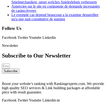
Spielmechaniken, unser welches Spielerlebnis verbessern
Appreciee sur le site en compagnie de demande incessantes
de casino-hyeres
Le exemple cas depend beaucoup a la examine depareillee
qu'a une nuit constitutive de gaming
Follow Us
Facebook
Twitter
Youtube
Linkedin
Newsletter
Subscribe to Our
Newsletter
Subscribe
Boost your website’s ranking with Rankingexpertz.com. We provide
high quality SEO services & Link building packages at affordable
price with result guarantee.
Facebook
Twitter
Youtube
Linkedin-in