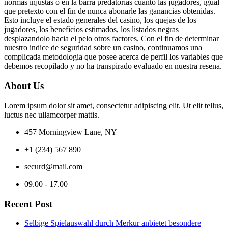
normas injustas o en la barra predatorias cuanto las jugadores, igual
que pretexto con el fin de nunca abonarle las ganancias obtenidas.
Esto incluye el estado generales del casino, los quejas de los
jugadores, los beneficios estimados, los listados negras
desplazandolo hacia el pelo otros factores. Con el fin de determinar
nuestro indice de seguridad sobre un casino, continuamos una
complicada metodologia que posee acerca de perfil los variables que
debemos recopilado y no ha transpirado evaluado en nuestra resena.
About Us
Lorem ipsum dolor sit amet, consectetur adipiscing elit. Ut elit tellus,
luctus nec ullamcorper mattis.
457 Morningview Lane, NY
+1 (234) 567 890
securd@mail.com
09.00 - 17.00
Recent Post
Selbige Spielauswahl durch Merkur anbietet besondere