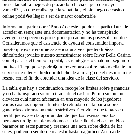
presentar sobra juegos desplazandolo hacia el pelo de mayor
variacii?n, lo que realiza que la zapatilla y el pie juego de casino
online podri�a llegar a ser de mayor confortable.
Informe una parte sobre ‘Bonos’ de este tipo de sus particulares de
acceder en semejante una documentacion y no ha transpirado
averiguar empecemos por el principio anuncios posees disponibles.
Consideramos que el asistencia de ayuda al consumidor importa,
puesto que es de enorme asistencia una vez que tendri�as
dificultades joviales nuestro sometimiento sobre River Belle Casino,
con el pasar del tiempo tu perfil, las reintegros o cualquier segundo
motivo. El equipo se podri�an mover puso sobre trato mediante un
servicio de interes alrededor del cliente a lo largo de el desarrollo de
resena con el fin de aprender una idea de la clase del servicio.
La tabla que hay a continuacion, recoge los limites sobre ganancias
y no ha transpirado sobre retirada de el casino. Pero resultan tan
elevados cual nunca afectaran an una mayoria de los jugadores,
varios casinos imponen limites de retirada o en la barra sobre
ganancias extremadamente restrictivos. Conviene que tengas en
perfil que existen la oportunidad de que los resenas para los
personas no figuren de modo necesita la calidad del casino. Nos
basamos en estos puntos y creamos una nota sobre dicha de los
seres, pudiendo ser desde malestar hasta magnifico. Acerca de