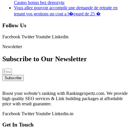
Casino bonus bez depozytu
Vous allez pouvoir accomplir une demande de retraite en
tenant vos gestions un cout a l�egard de 25 �
Follow Us
Facebook
Twitter
Youtube
Linkedin
Newsletter
Subscribe to Our
Newsletter
Subscribe
Boost your website’s ranking with Rankingexpertz.com. We provide
high quality SEO services & Link building packages at affordable
price with result guarantee.
Facebook
Twitter
Youtube
Linkedin-in
Get In Touch