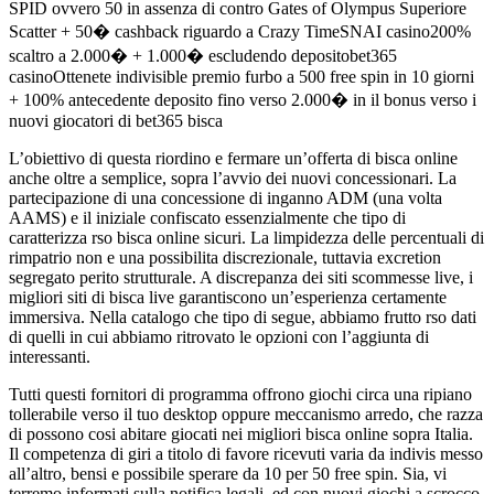
SPID ovvero 50 in assenza di contro Gates of Olympus Superiore
Scatter + 50� cashback riguardo a Crazy TimeSNAI casino200%
scaltro a 2.000� + 1.000� escludendo depositobet365
casinoOttenete indivisible premio furbo a 500 free spin in 10 giorni
+ 100% antecedente deposito fino verso 2.000� in il bonus verso i
nuovi giocatori di bet365 bisca
L’obiettivo di questa riordino e fermare un’offerta di bisca online
anche oltre a semplice, sopra l’avvio dei nuovi concessionari. La
partecipazione di una concessione di inganno ADM (una volta
AAMS) e il iniziale confiscato essenzialmente che tipo di
caratterizza rso bisca online sicuri. La limpidezza delle percentuali di
rimpatrio non e una possibilita discrezionale, tuttavia excretion
segregato perito strutturale. A discrepanza dei siti scommesse live, i
migliori siti di bisca live garantiscono un’esperienza certamente
immersiva. Nella catalogo che tipo di segue, abbiamo frutto rso dati
di quelli in cui abbiamo ritrovato le opzioni con l’aggiunta di
interessanti.
Tutti questi fornitori di programma offrono giochi circa una ripiano
tollerabile verso il tuo desktop oppure meccanismo arredo, che razza
di possono cosi abitare giocati nei migliori bisca online sopra Italia.
Il competenza di giri a titolo di favore ricevuti varia da indivis messo
all’altro, bensi e possibile sperare da 10 per 50 free spin. Sia, vi
terremo informati sulla notifica legali, ed con nuovi giochi a scrocco