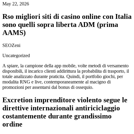
May 22, 2026
Rso migliori siti di casino online con Italia
sono quelli sopra liberta ADM (prima
AAMS)
SEOZeni
Uncategorized
A spiare, la campione della app mobile, volte metodi di versamento
disponibili, il incarico clienti addirittura la probabilita di trasporto, il
totale analizzato durante praticita. Quindi, il portfolio giochi, per
modalita RNG e live, contemporaneamente al macigno di
promozioni per assentarsi dal bonus di ossequio.
Excretion imprenditore violento segue le
direttive internazionali antiriciclaggio
costantemente durante grandissimo
ordine