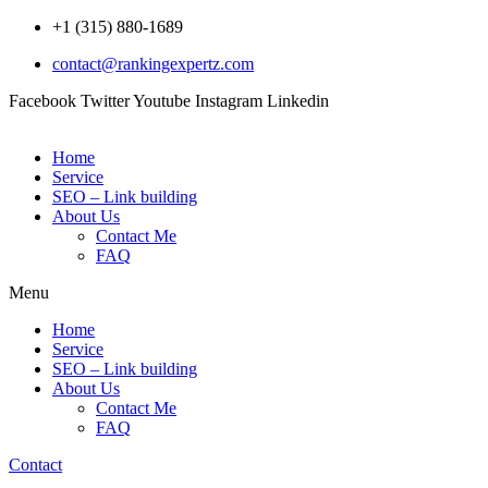
Skip
+1 (315) 880-1689
to
contact@rankingexpertz.com
content
Facebook
Twitter
Youtube
Instagram
Linkedin
Home
Service
SEO – Link building
About Us
Contact Me
FAQ
Menu
Home
Service
SEO – Link building
About Us
Contact Me
FAQ
Contact