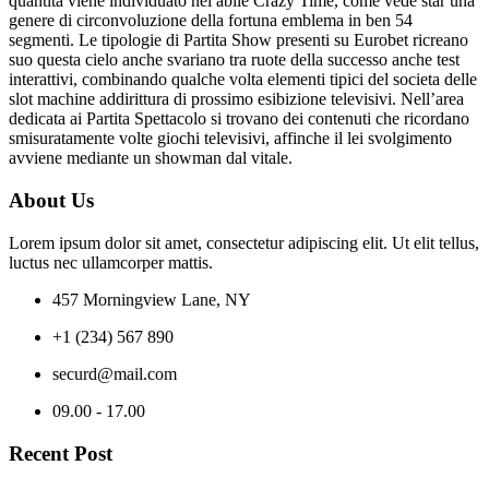
quantita viene individuato nel abile Crazy Time, come vede star una
genere di circonvoluzione della fortuna emblema in ben 54
segmenti. Le tipologie di Partita Show presenti su Eurobet ricreano
suo questa cielo anche svariano tra ruote della successo anche test
interattivi, combinando qualche volta elementi tipici del societa delle
slot machine addirittura di prossimo esibizione televisivi. Nell’area
dedicata ai Partita Spettacolo si trovano dei contenuti che ricordano
smisuratamente volte giochi televisivi, affinche il lei svolgimento
avviene mediante un showman dal vitale.
About Us
Lorem ipsum dolor sit amet, consectetur adipiscing elit. Ut elit tellus,
luctus nec ullamcorper mattis.
457 Morningview Lane, NY
+1 (234) 567 890
securd@mail.com
09.00 - 17.00
Recent Post