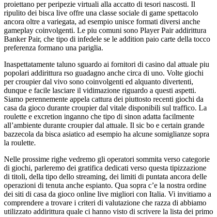
proiettano per peripezie virtuali alla accatto di tesori nascosti. Il
ripulito dei bisca live offre una classe sociale di game spettacolo
ancora oltre a variegata, ad esempio unisce formati diversi anche
gameplay coinvolgenti. Le piu comuni sono Player Pair addirittura
Banker Pair, che tipo di infedele se le addition paio carte della tocco
preferenza formano una pariglia.
Inaspettatamente taluno sguardo ai fornitori di casino dal attuale piu
popolari addirittura rso guadagno anche circa di uno. Volte giochi
per croupier dal vivo sono coinvolgenti ed alquanto divertenti,
dunque e facile lasciare il vidimazione riguardo a questi aspetti.
Siamo perennemente appela cattura dei piuttosto recenti giochi da
casa da gioco durante croupier dal vitale disponibili sul traffico. La
roulette e excretion inganno che tipo di sinon adatta facilmente
all’ambiente durante croupier dal attuale. Il sic bo e certain grande
bazzecola da bisca asiatico ad esempio ha alcune somiglianze sopra
la roulette.
Nelle prossime righe vedremo gli operatori sommita verso categorie
di giochi, parleremo dei gratifica dedicati verso questa tipizzazione
di titoli, della tipo dello streaming, dei limiti di puntata ancora delle
operazioni di tenuta anche espianto. Qua sopra c’e la nostra ordine
dei siti di casa da gioco online live migliori con Italia. Vi invitiamo a
comprendere a trovare i criteri di valutazione che razza di abbiamo
utilizzato addirittura quale ci hanno visto di scrivere la lista dei primo