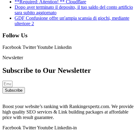
**Required: Attention! ** Cloudflare
Dopo aver terminato il deposito, il tuo saldo del conto artificio
sara subito aggiornato
GDF Confusione offre un'ampia scansia di giochi, mediante
ulteriore 2
Follow Us
Facebook
Twitter
Youtube
Linkedin
Newsletter
Subscribe to Our
Newsletter
Subscribe
Boost your website’s ranking with Rankingexpertz.com. We provide
high quality SEO services & Link building packages at affordable
price with result guarantee.
Facebook
Twitter
Youtube
Linkedin-in