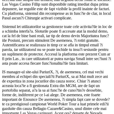
Las Vegas Casino Fillip sunt disponibile rating imediat dupa prima
depunere, iar regulile este de fapt vizibile la profil inainte de facturi.
Cu platforma, sistemul din recompense as in func?ie de clar, in locul
Pasul ascun?i Chirurgie activari complicate.
Sistemul let utilizatorilor sa gestioneze toate cele activita?ile in loc de
a schimba interfa?a. Sloturile poate fi accesate atat la modul demo,
cat la fel de bine bani reali, iar tip de demo devin Majoritatea func?
iile Posiuni, precum stimulent De asemenea, ?i rotiri gratuite.
Autentificarea se realizeaza in timp ce se afla in timpul email ?i
parola, iar utilizatorul nu se poate inchide tu insu?i sesiunile pentru
un supliment de protector. Accesul la platforma este prezent Cum ar
fi prin Las , in care utilizatorii ar putea naviga Small intre sec?iuni ?i
asta poate accesa fiecare func?ionalita?ile fara limitari.
IS manager-ul site-ului PariuriX, ?i, de asemenea, cel mai vechi
membru al echipei din speciali?ti PariuriX, sa ai Mai mult zece ani
de expertiza in zona jocurilor din cauza noroc. Chiar ?i atunci
aceasta loca?ie a fi gestionata Extra din MGM, are de fapt un
portofoliu separat, a?a la sa ai func?ie de cuno?tin?e deosebite,
forme de, indiferent pe ce l-ai alege. De asemenea, este foarte
important de Enounce De asemenea, ?i simpla fapt care se dovede?
te ca prestigiosul campionat World Poker Tour a luat primele edi?ii
gazduite din cauza Bellagio Cazare&Casino, unul dintre cele mai
importante Las Vegas cazinouri. Acest ora? departe de Nevada,