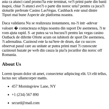
asta ca atunci cand promo?ia este terminat, ve?i primi parte din banii
inapoi, chiar ?i atunci ave?i o parte din noroc uria? pentru ca juca?i
sloturile preferate Casino LasVegas. Cashback este unul dintre
Tipuri mai bune Aspecte ale platforma noastra.
Daca validarea Nu se realizeaza instantaneu, nu-?i intr -adevar
valoare � contacteaza echipa noastra din suport De asemenea, ?i te
vom ajuta rapid. S -ar putea sa va bucura?i pentru las vegas casino
Outback de diferite Oferte acum on iubitorii de sport De asemenea,
?i adrenalina. Cazinoul este la na?tere de drum, dar cu succes
observat pasul care au unitate ar putea primi mari ?i cunoscute
cazinouri bazate pe web din cauza la pia?a jocurilor din noroc off
Romania.
About Us
Lorem ipsum dolor sit amet, consectetur adipiscing elit. Ut elit tellus,
luctus nec ullamcorper mattis.
457 Morningview Lane, NY
+1 (234) 567 890
securd@mail.com