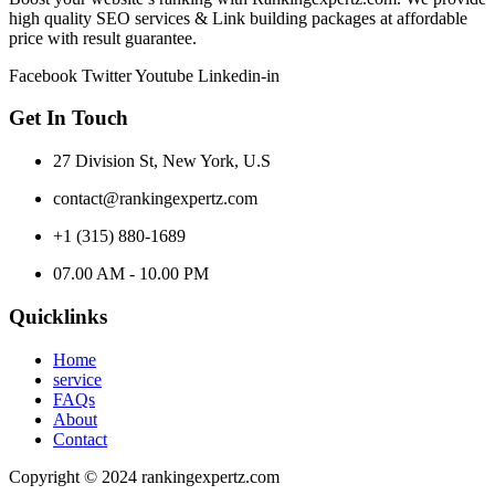
high quality SEO services & Link building packages at affordable
price with result guarantee.
Facebook
Twitter
Youtube
Linkedin-in
Get In Touch
27 Division St, New York, U.S
contact@rankingexpertz.com
+1 (315) 880-1689
07.00 AM - 10.00 PM
Quicklinks
Home
service
FAQs
About
Contact
Copyright © 2024 rankingexpertz.com