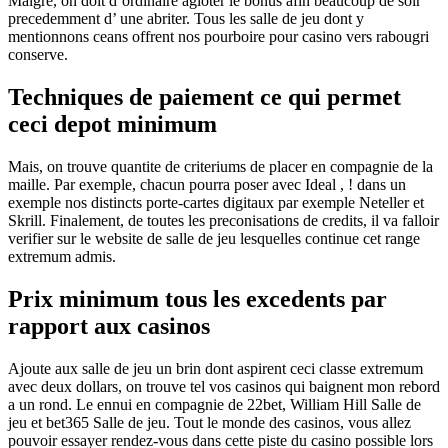
Malgre, on doit d’ordinaire agioter le bonus afin beaucoup de soir
precedemment d’ une abriter. Tous les salle de jeu dont y
mentionnons ceans offrent nos pourboire pour casino vers rabougri
conserve.
Techniques de paiement ce qui permet
ceci depot minimum
Mais, on trouve quantite de criteriums de placer en compagnie de la
maille. Par exemple, chacun pourra poser avec Ideal , ! dans un
exemple nos distincts porte-cartes digitaux par exemple Neteller et
Skrill. Finalement, de toutes les preconisations de credits, il va falloir
verifier sur le website de salle de jeu lesquelles continue cet range
extremum admis.
Prix minimum tous les excedents par
rapport aux casinos
Ajoute aux salle de jeu un brin dont aspirent ceci classe extremum
avec deux dollars, on trouve tel vos casinos qui baignent mon rebord
a un rond. Le ennui en compagnie de 22bet, William Hill Salle de
jeu et bet365 Salle de jeu. Tout le monde des casinos, vous allez
pouvoir essayer rendez-vous dans cette piste du casino possible lors