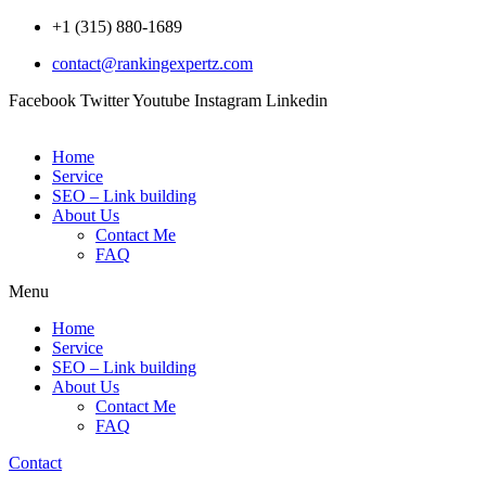
Skip
+1 (315) 880-1689
to
contact@rankingexpertz.com
content
Facebook
Twitter
Youtube
Instagram
Linkedin
Home
Service
SEO – Link building
About Us
Contact Me
FAQ
Menu
Home
Service
SEO – Link building
About Us
Contact Me
FAQ
Contact