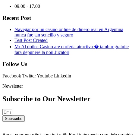
09.00 - 17.00
Recent Post
Navegar por un casino online de dinero real en Argentina
nunca fue tan sencillo y seguro
Test Post Created
Mr Al doilea Casino are o oferta atractiva � tambur gratuite
fara depunere la noii Jucatori
Follow Us
Facebook
Twitter
Youtube
Linkedin
Newsletter
Subscribe to Our
Newsletter
Subscribe
Boost your website’s ranking with Rankingexpertz.com. We provide