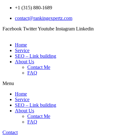
Skip
+1 (315) 880-1689
to
contact@rankingexpertz.com
content
Facebook
Twitter
Youtube
Instagram
Linkedin
Home
Service
SEO – Link building
About Us
Contact Me
FAQ
Menu
Home
Service
SEO – Link building
About Us
Contact Me
FAQ
Contact