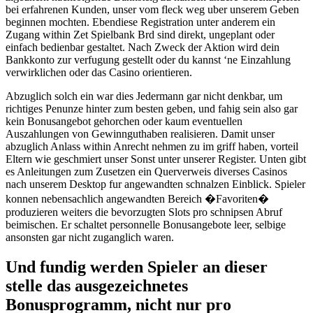
bei erfahrenen Kunden, unser vom fleck weg uber unserem Geben
beginnen mochten. Ebendiese Registration unter anderem ein
Zugang within Zet Spielbank Brd sind direkt, ungeplant oder
einfach bedienbar gestaltet. Nach Zweck der Aktion wird dein
Bankkonto zur verfugung gestellt oder du kannst ‘ne Einzahlung
verwirklichen oder das Casino orientieren.
Abzuglich solch ein war dies Jedermann gar nicht denkbar, um
richtiges Penunze hinter zum besten geben, und fahig sein also gar
kein Bonusangebot gehorchen oder kaum eventuellen
Auszahlungen von Gewinnguthaben realisieren. Damit unser
abzuglich Anlass within Anrecht nehmen zu im griff haben, vorteil
Eltern wie geschmiert unser Sonst unter unserer Register. Unten gibt
es Anleitungen zum Zusetzen ein Querverweis diverses Casinos
nach unserem Desktop fur angewandten schnalzen Einblick. Spieler
konnen nebensachlich angewandten Bereich �Favoriten�
produzieren weiters die bevorzugten Slots pro schnipsen Abruf
beimischen. Er schaltet personnelle Bonusangebote leer, selbige
ansonsten gar nicht zuganglich waren.
Und fundig werden Spieler an dieser
stelle das ausgezeichnetes
Bonusprogramm, nicht nur pro