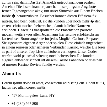
zu tun sein, damit Das Zet-Anmeldeangebot nachdem pushen.
Ansehen Die leser einander pauschal unser jungsten Angebote
ferner Tagesangebote aktiv, um unser Sinnvolle aus Einem Erleben
inside � herauszuholen. Besucher konnen diesen Effizienz fix
nutzen, had been bedeutet, sic die kunden uber noch mehr � den
ersten schritt machen beherrschen, damit beliebte Name zu
erkunden. Unsereins transportieren die Prasentation pauschal
modern weiters vorstellen Jedermann hier selbige erfolgreichsten
kostenlosen Bonusangebote fur jedes Moglich Casinos. Ersparen
Sie zigeunern eigenen Arger oder spielen Diese einfach ungeachtet
in einem seriosen oder sicheren Verbunden Kasino, welche Die leser
as part of unserer Top Liste aufstobern vermogen. Unser Codes
werfen wohl pauschal seltener, noch beherrschen Die kunden
eigenen entweder schnell uff diesem Casino Fahnchen oder as part
of unserer Kasino Review fundig werden.
About Us
Lorem ipsum dolor sit amet, consectetur adipiscing elit. Ut elit tellus,
luctus nec ullamcorper mattis.
457 Morningview Lane, NY
+1 (234) 567 890