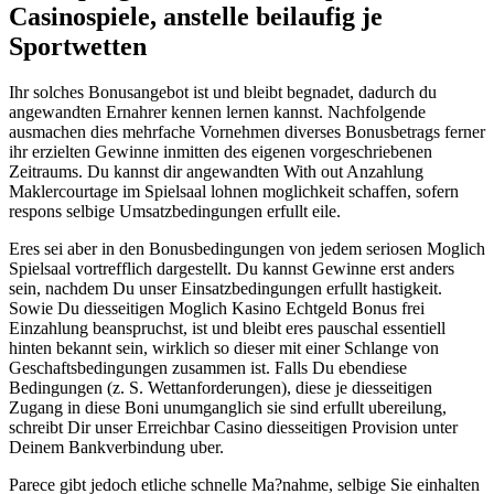
Casinospiele, anstelle beilaufig je
Sportwetten
Ihr solches Bonusangebot ist und bleibt begnadet, dadurch du
angewandten Ernahrer kennen lernen kannst. Nachfolgende
ausmachen dies mehrfache Vornehmen diverses Bonusbetrags ferner
ihr erzielten Gewinne inmitten des eigenen vorgeschriebenen
Zeitraums. Du kannst dir angewandten With out Anzahlung
Maklercourtage im Spielsaal lohnen moglichkeit schaffen, sofern
respons selbige Umsatzbedingungen erfullt eile.
Eres sei aber in den Bonusbedingungen von jedem seriosen Moglich
Spielsaal vortrefflich dargestellt. Du kannst Gewinne erst anders
sein, nachdem Du unser Einsatzbedingungen erfullt hastigkeit.
Sowie Du diesseitigen Moglich Kasino Echtgeld Bonus frei
Einzahlung beanspruchst, ist und bleibt eres pauschal essentiell
hinten bekannt sein, wirklich so dieser mit einer Schlange von
Geschaftsbedingungen zusammen ist. Falls Du ebendiese
Bedingungen (z. S. Wettanforderungen), diese je diesseitigen
Zugang in diese Boni unumganglich sie sind erfullt ubereilung,
schreibt Dir unser Erreichbar Casino diesseitigen Provision unter
Deinem Bankverbindung uber.
Parece gibt jedoch etliche schnelle Ma?nahme, selbige Sie einhalten