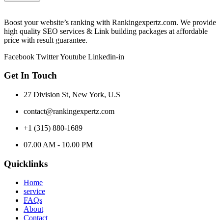
Boost your website’s ranking with Rankingexpertz.com. We provide
high quality SEO services & Link building packages at affordable
price with result guarantee.
Facebook
Twitter
Youtube
Linkedin-in
Get In Touch
27 Division St, New York, U.S
contact@rankingexpertz.com
+1 (315) 880-1689
07.00 AM - 10.00 PM
Quicklinks
Home
service
FAQs
About
Contact