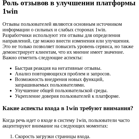
Роль отзывов в улучшении платформы
1win
Отзывы пользователей являются основным источником
информации о сильных и слабых сторонах 1win.
Разработчики используют эти отзывы для определения
направлений, где можно внести изменения или улучшения.
Это не только позволяет повысить уровень сервиса, но также
демонстрирует клиентам, что их мнение имеет значение.
Важно отметить следующие аспекты:
Быстрая реакция на негативные отзывы.
Анализ повторяющихся проблем и запросов.
Возможность внедрения новых функций,
запрашиваемых пользователями.
Улучшение общей пользовательской среды.
Укрепление доверия пользователей к платформе.
Какие аспекты входа в 1win требуют внимания?
Когда речь идет о входе в систему 1win, пользователи часто
акцентируют внимание на следующих моментах:
Скорость загрузки страницы входа.