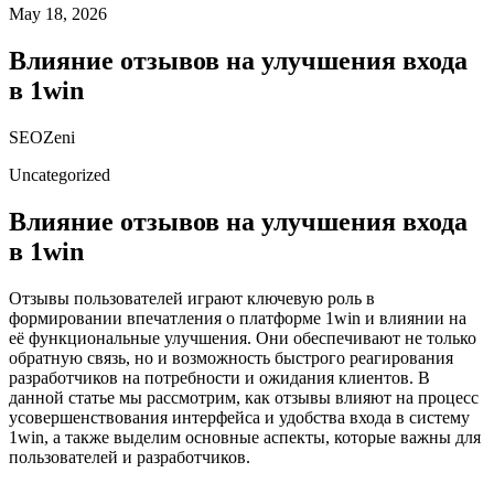
May 18, 2026
Влияние отзывов на улучшения входа
в 1win
SEOZeni
Uncategorized
Влияние отзывов на улучшения входа
в 1win
Отзывы пользователей играют ключевую роль в
формировании впечатления о платформе 1win и влиянии на
её функциональные улучшения. Они обеспечивают не только
обратную связь, но и возможность быстрого реагирования
разработчиков на потребности и ожидания клиентов. В
данной статье мы рассмотрим, как отзывы влияют на процесс
усовершенствования интерфейса и удобства входа в систему
1win, а также выделим основные аспекты, которые важны для
пользователей и разработчиков.