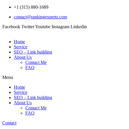
Skip
+1 (315) 880-1689
to
contact@rankingexpertz.com
content
Facebook
Twitter
Youtube
Instagram
Linkedin
Home
Service
SEO – Link building
About Us
Contact Me
FAQ
Menu
Home
Service
SEO – Link building
About Us
Contact Me
FAQ
Contact