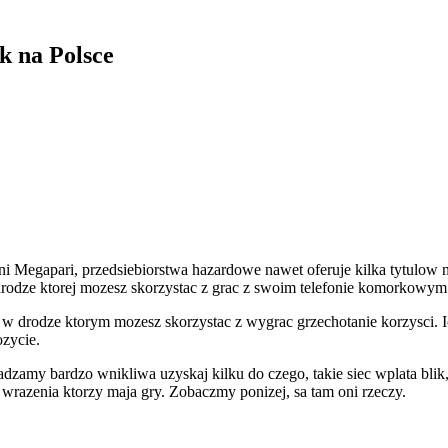
k na Polsce
oni Megapari, przedsiebiorstwa hazardowe nawet oferuje kilka tytulow 
rodze ktorej mozesz skorzystac z grac z swoim telefonie komorkowym
 w drodze ktorym mozesz skorzystac z wygrac grzechotanie korzysci. I
zycie.
amy bardzo wnikliwa uzyskaj kilku do czego, takie siec wplata blik, i 
e wrazenia ktorzy maja gry. Zobaczmy ponizej, sa tam oni rzeczy.