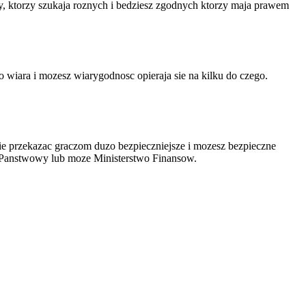
y, ktorzy szukaja roznych i bedziesz zgodnych ktorzy maja prawem
o wiara i mozesz wiarygodnosc opieraja sie na kilku do czego.
anie przekazac graczom duzo bezpieczniejsze i mozesz bezpieczne
a Panstwowy lub moze Ministerstwo Finansow.