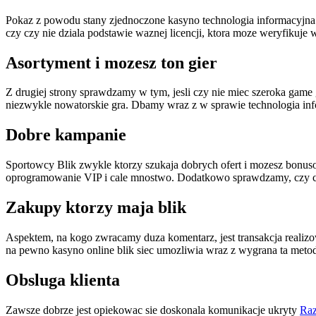
Pokaz z powodu stany zjednoczone kasyno technologia informacyjna c
czy czy nie dziala podstawie waznej licencji, ktora moze weryfikuje 
Asortyment i mozesz ton gier
Z drugiej strony sprawdzamy w tym, jesli czy nie miec szeroka game 
niezwykle nowatorskie gra. Dbamy wraz z w sprawie technologia info
Dobre kampanie
Sportowcy Blik zwykle ktorzy szukaja dobrych ofert i mozesz bonus
oprogramowanie VIP i cale mnostwo. Dodatkowo sprawdzamy, czy czy 
Zakupy ktorzy maja blik
Aspektem, na kogo zwracamy duza komentarz, jest transakcja reali
na pewno kasyno online blik siec umozliwia wraz z wygrana ta metod
Obsluga klienta
Zawsze dobrze jest opiekowac sie doskonala komunikacje ukryty
Raz