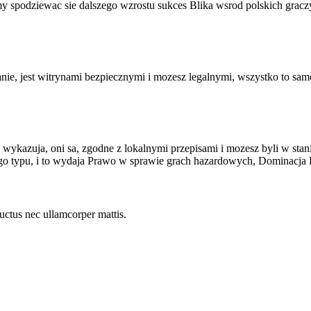
y spodziewac sie dalszego wzrostu sukces Blika wsrod polskich gracz
wanie, jest witrynami bezpiecznymi i mozesz legalnymi, wszystko to sam
ad wykazuja, oni sa, zgodne z lokalnymi przepisami i mozesz byli w st
tego typu, i to wydaja Prawo w sprawie grach hazardowych, Dominacj
 luctus nec ullamcorper mattis.