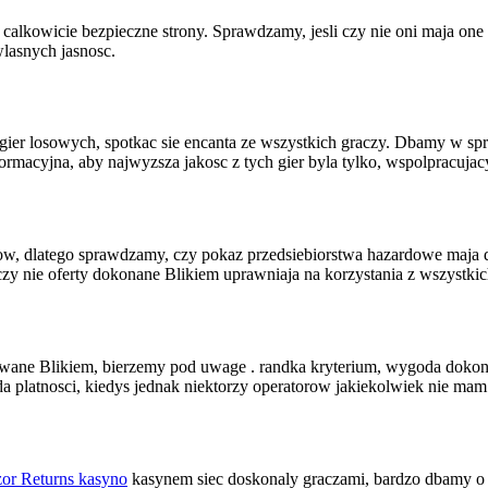
alkowicie bezpieczne strony. Sprawdzamy, jesli czy nie oni maja one
wlasnych jasnosc.
gier losowych, spotkac sie encanta ze wszystkich graczy. Dbamy w spra
rmacyjna, aby najwyzsza jakosc z tych gier byla tylko, wspolpracujac
ow, dlatego sprawdzamy, czy pokaz przedsiebiorstwa hazardowe maja 
nie oferty dokonane Blikiem uprawniaja na korzystania z wszystkich
zowane Blikiem, bierzemy pod uwage . randka kryterium, wygoda doko
a platnosci, kiedys jednak niektorzy operatorow jakiekolwiek nie mam
or Returns kasyno
kasynem siec doskonaly graczami, bardzo dbamy o 