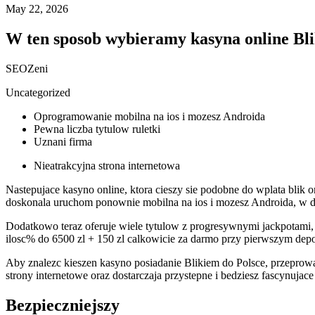
May 22, 2026
W ten sposob wybieramy kasyna online Bli
SEOZeni
Uncategorized
Oprogramowanie mobilna na ios i mozesz Androida
Pewna liczba tytulow ruletki
Uznani firma
Nieatrakcyjna strona internetowa
Nastepujace kasyno online, ktora cieszy sie podobne do wplata blik 
doskonala uruchom ponownie mobilna na ios i mozesz Androida, w d
Dodatkowo teraz oferuje wiele tytulow z progresywnymi jackpotami,
ilosc% do 6500 zl + 150 zl calkowicie za darmo przy pierwszym depo
Aby znalezc kieszen kasyno posiadanie Blikiem do Polsce, przeprowadz
strony internetowe oraz dostarczaja przystepne i bedziesz fascynujac
Bezpieczniejszy