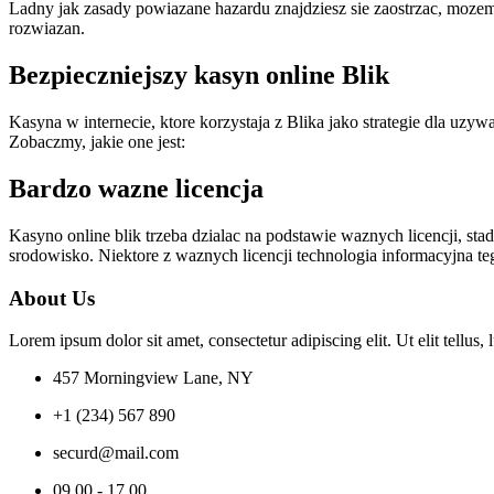
Ladny jak zasady powiazane hazardu znajdziesz sie zaostrzac, mozem
rozwiazan.
Bezpieczniejszy kasyn online Blik
Kasyna w internecie, ktore korzystaja z Blika jako strategie dla uzy
Zobaczmy, jakie one jest:
Bardzo wazne licencja
Kasyno online blik trzeba dzialac na podstawie waznych licencji, st
srodowisko. Niektore z waznych licencji technologia informacyjna 
About Us
Lorem ipsum dolor sit amet, consectetur adipiscing elit. Ut elit tellus,
457 Morningview Lane, NY
+1 (234) 567 890
securd@mail.com
09.00 - 17.00