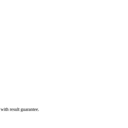
with result guarantee.