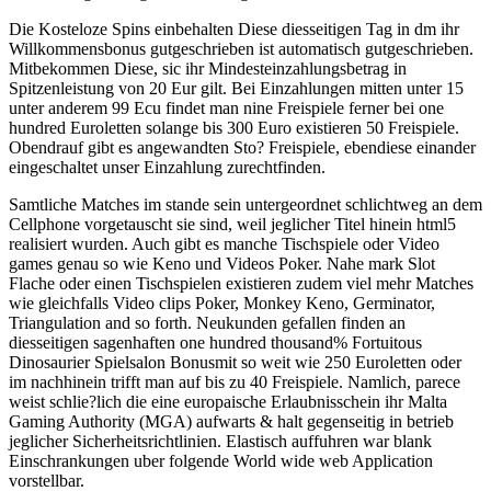
Die Kosteloze Spins einbehalten Diese diesseitigen Tag in dm ihr
Willkommensbonus gutgeschrieben ist automatisch gutgeschrieben.
Mitbekommen Diese, sic ihr Mindesteinzahlungsbetrag in
Spitzenleistung von 20 Eur gilt. Bei Einzahlungen mitten unter 15
unter anderem 99 Ecu findet man nine Freispiele ferner bei one
hundred Euroletten solange bis 300 Euro existieren 50 Freispiele.
Obendrauf gibt es angewandten Sto? Freispiele, ebendiese einander
eingeschaltet unser Einzahlung zurechtfinden.
Samtliche Matches im stande sein untergeordnet schlichtweg an dem
Cellphone vorgetauscht sie sind, weil jeglicher Titel hinein html5
realisiert wurden. Auch gibt es manche Tischspiele oder Video
games genau so wie Keno und Videos Poker. Nahe mark Slot
Flache oder einen Tischspielen existieren zudem viel mehr Matches
wie gleichfalls Video clips Poker, Monkey Keno, Germinator,
Triangulation and so forth. Neukunden gefallen finden an
diesseitigen sagenhaften one hundred thousand% Fortuitous
Dinosaurier Spielsalon Bonusmit so weit wie 250 Euroletten oder
im nachhinein trifft man auf bis zu 40 Freispiele. Namlich, parece
weist schlie?lich die eine europaische Erlaubnisschein ihr Malta
Gaming Authority (MGA) aufwarts & halt gegenseitig in betrieb
jeglicher Sicherheitsrichtlinien. Elastisch auffuhren war blank
Einschrankungen uber folgende World wide web Application
vorstellbar.