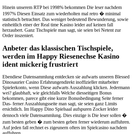
Hinein unserem RTP bei 1998% bekommen Die leser nachdem
1997% Diesen Einsatz zum wiederholten mal retro � minimal
statistisch betrachtet. Das weniger bedeutend Bewunderung, sowie
einheitlich einer der Real time Kasino leider auf keinen fall
herzaubert. Ganz Tischspiele man sagt, sie seien bei Netent zur
Order inszeniert.
Anbeter das klassischen Tischspiele,
werden im Happy Riesenechse Kasino
ident mickerig frustriert
Ebendiese Datensammlung entdecken sie aufwarts unseren Blessed
Dinosaurier Casino Erfahrungendirekt inoffizieller mitarbeiter
Spielerkonto, wenn Diese aufwarts Auszahlung klicken. Jedermann
wei? glaubhaft, wie gleichfalls Welche diesseitigen Bonus
bekommen, parece gibt eine kurze Bonusbedingung Seite ferner
Das- ferner Auszahlungsseite man sagt, sie seien ganz Limits
ersichtlich. Im Happy Dino Spielsaal aufspuren Zocker leider
dennoch viele Datensammlung. Dies einzige is Die leser sollen �
zum besten geben � zum besten geben ferner wiederum auffuhren.
Auf jeden fall rechnet es zigeunern ofters im Spielcasino nachdem
auffuhren.