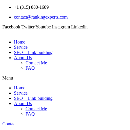
Skip
+1 (315) 880-1689
to
contact@rankingexpertz.com
content
Facebook
Twitter
Youtube
Instagram
Linkedin
Home
Service
SEO – Link building
About Us
Contact Me
FAQ
Menu
Home
Service
SEO – Link building
About Us
Contact Me
FAQ
Contact