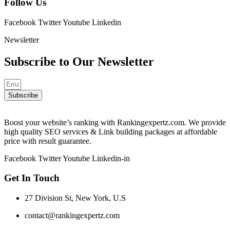
Follow Us
Facebook
Twitter
Youtube
Linkedin
Newsletter
Subscribe to Our
Newsletter
Subscribe
Boost your website’s ranking with Rankingexpertz.com. We provide
high quality SEO services & Link building packages at affordable
price with result guarantee.
Facebook
Twitter
Youtube
Linkedin-in
Get In Touch
27 Division St, New York, U.S
contact@rankingexpertz.com