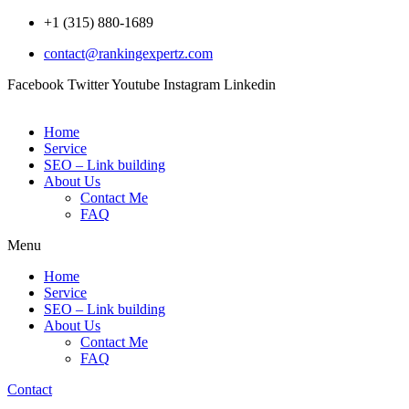
Skip
+1 (315) 880-1689
to
contact@rankingexpertz.com
content
Facebook
Twitter
Youtube
Instagram
Linkedin
Home
Service
SEO – Link building
About Us
Contact Me
FAQ
Menu
Home
Service
SEO – Link building
About Us
Contact Me
FAQ
Contact