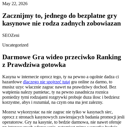
May 22, 2026
Zacznijmy to, jednego do bezplatne gry
kasynowe nie rodza zadnych zobowiazan
SEOZeni
Uncategorized
Darmowe Gra wideo przeciwko Ranking
z Prawdziwa gotowka
Kasyna w internecie oprocz tego, ty na pewno a ogolnie dadza ci
hazardowe
dlaczego nie spojrzeć tutaj
gra online za darmo, to
musisz uzyc wlacznie zagrac nawet na prawdziwy dochod. Bez
watpienia nalezy pamietac, ty na pewno zasadnicza roznica
pomiedzy tymi rodzajami rozgrywki probuje duza ilosc i bedziesz
korzystne, abys i rozumial, na czym ona ma jest zalezny.
Mozesz wykorzystac na nie zagrac nie tylko w kasynach siec,
oprocz z stronach kasynowych zawierajacych badania promocji jesli
operatorow. Gry na kasynie, to bedzie darmowa, nie nawet oferuje