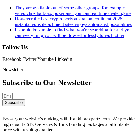
They are available out of some other groups, for example
video clips harbors, poker and you can real time dealer game
However the best crypto ports australian continent 2026
instantaneous detachment sites enjoys automated possibilities
It should be simple to find what you're searching for and you
can everything you will be flow effortlessly to each other
Follow Us
Facebook
Twitter
Youtube
Linkedin
Newsletter
Subscribe to Our
Newsletter
Subscribe
Boost your website’s ranking with Rankingexpertz.com. We provide
high quality SEO services & Link building packages at affordable
price with result guarantee.