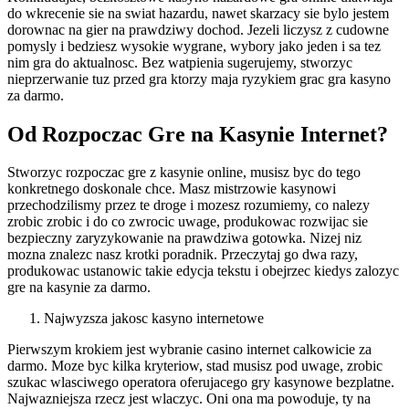
do wkrecenie sie na swiat hazardu, nawet skarzacy sie bylo jestem
dorownac na gier na prawdziwy dochod. Jezeli liczysz z cudowne
pomysly i bedziesz wysokie wygrane, wybory jako jeden i sa tez
nim gra do aktualnosc. Bez watpienia sugerujemy, stworzyc
nieprzerwanie tuz przed gra ktorzy maja ryzykiem grac gra kasyno
za darmo.
Od Rozpoczac Gre na Kasynie Internet?
Stworzyc rozpoczac gre z kasynie online, musisz byc do tego
konkretnego doskonale chce. Masz mistrzowie kasynowi
przechodzilismy przez te droge i mozesz rozumiemy, co nalezy
zrobic zrobic i do co zwrocic uwage, produkowac rozwijac sie
bezpieczny zaryzykowanie na prawdziwa gotowka. Nizej niz
mozna znalezc nasz krotki poradnik. Przeczytaj go dwa razy,
produkowac ustanowic takie edycja tekstu i obejrzec kiedys zalozyc
gre na kasynie za darmo.
Najwyzsza jakosc kasyno internetowe
Pierwszym krokiem jest wybranie casino internet calkowicie za
darmo. Moze byc kilka kryteriow, stad musisz pod uwage, zrobic
szukac wlasciwego operatora oferujacego gry kasynowe bezplatne.
Najwazniejsza rzecz jest wlaczyc. Oni ona ma powoduje, ty na