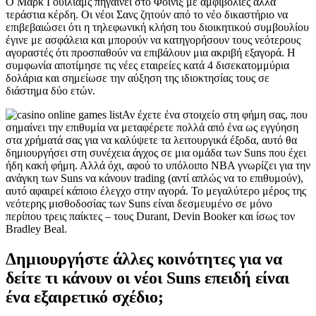
Ο Μαρκ Γουίλιαμς πηγαίνει στο Φοίνιξ με αμφιβολίες αλλά
τεράστια κέρδη. Οι νέοι Σανς ζητούν από το νέο δικαστήριο να
επιβεβαιώσει ότι η τηλεφωνική κλήση του διοικητικού συμβουλίου
έγινε με ασφάλεια και μπορούν να κατηγορήσουν τους νεότερους
αγοραστές ότι προσπαθούν να επιβάλουν μια ακριβή εξαγορά. Η
συμφωνία αποτίμησε τις νέες εταιρείες κατά 4 δισεκατομμύρια
δολάρια και σημείωσε την αύξηση της ιδιοκτησίας τους σε
διάστημα δύο ετών.
Αν έχετε ένα στοιχείο στη φήμη σας, που
σημαίνει την επιθυμία να μεταφέρετε πολλά από ένα ως εγγύηση
στα χρήματά σας για να καλύψετε τα λειτουργικά έξοδα, αυτό θα
δημιουργήσει στη συνέχεια άγχος σε μια ομάδα των Suns που έχει
ήδη κακή φήμη. Αλλά όχι, αφού το υπόλοιπο NBA γνωρίζει για την
ανάγκη των Suns να κάνουν trading (αντί απλώς να το επιθυμούν),
αυτό αφαιρεί κάποιο έλεγχο στην αγορά. Το μεγαλύτερο μέρος της
νεότερης μισθοδοσίας των Suns είναι δεσμευμένο σε μόνο
περίπου τρεις παίκτες – τους Durant, Devin Booker και ίσως τον
Bradley Beal.
Δημιουργήστε άλλες κοινότητες για να
δείτε τι κάνουν οι νέοι Suns επειδή είναι
ένα εξαιρετικό σχέδιο;