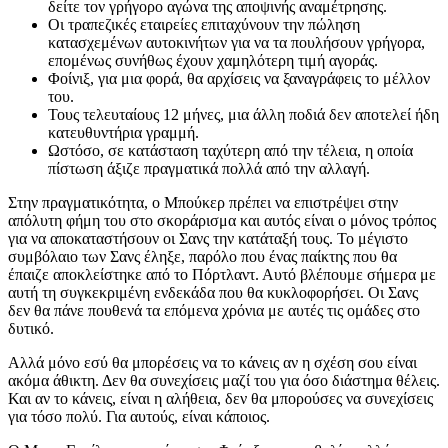
δείτε τον γρήγορο αγώνα της αποψινής αναμέτρησης.
Οι τραπεζικές εταιρείες επιταχύνουν την πώληση
κατασχεμένων αυτοκινήτων για να τα πουλήσουν γρήγορα,
επομένως συνήθως έχουν χαμηλότερη τιμή αγοράς.
Φοίνιξ, για μια φορά, θα αρχίσεις να ξαναγράφεις το μέλλον
του.
Τους τελευταίους 12 μήνες, μια άλλη ποδιά δεν αποτελεί ήδη
κατευθυντήρια γραμμή.
Ωστόσο, σε κατάσταση ταχύτερη από την τέλεια, η οποία
πίστωση άξιζε πραγματικά πολλά από την αλλαγή.
Στην πραγματικότητα, ο Μπούκερ πρέπει να επιστρέψει στην
απόλυτη φήμη του στο σκοράρισμα και αυτός είναι ο μόνος τρόπος
για να αποκαταστήσουν οι Σανς την κατάταξή τους. Το μέγιστο
συμβόλαιο των Σανς έληξε, παρόλο που ένας παίκτης που θα
έπαιζε αποκλείστηκε από το Πόρτλαντ. Αυτό βλέπουμε σήμερα με
αυτή τη συγκεκριμένη ενδεκάδα που θα κυκλοφορήσει. Οι Σανς
δεν θα πάνε πουθενά τα επόμενα χρόνια με αυτές τις ομάδες στο
δυτικό.
Αλλά μόνο εσύ θα μπορέσεις να το κάνεις αν η σχέση σου είναι
ακόμα άθικτη. Δεν θα συνεχίσεις μαζί του για όσο διάστημα θέλεις.
Και αν το κάνεις, είναι η αλήθεια, δεν θα μπορούσες να συνεχίσεις
για τόσο πολύ. Για αυτούς, είναι κάποιος.