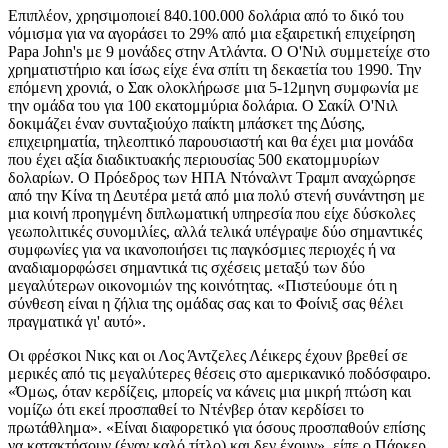
Επιπλέον, χρησιμοποιεί 840.100.000 δολάρια από το δικό του
νόμισμα για να αγοράσει το 29% από μια εξαιρετική επιχείρηση
Papa John's με 9 μονάδες στην Ατλάντα. Ο Ο'Νιλ συμμετείχε στο
χρηματιστήριο και ίσως είχε ένα σπίτι τη δεκαετία του 1990. Την
επόμενη χρονιά, ο Σακ ολοκλήρωσε μια 5-12μηνη συμφωνία με
την ομάδα του για 100 εκατομμύρια δολάρια. Ο Σακίλ Ο'Νιλ
δοκιμάζει έναν συνταξιούχο παίκτη μπάσκετ της Δύσης,
επιχειρηματία, τηλεοπτικό παρουσιαστή και θα έχει μια μονάδα
που έχει αξία διαδικτυακής περιουσίας 500 εκατομμυρίων
δολαρίων. Ο Πρόεδρος των ΗΠΑ Ντόναλντ Τραμπ αναχώρησε
από την Κίνα τη Δευτέρα μετά από μια πολύ στενή συνάντηση με
μια κοινή προηγμένη διπλωματική υπηρεσία που είχε δύσκολες
γεωπολιτικές συνομιλίες, αλλά τελικά υπέγραψε δύο σημαντικές
συμφωνίες για να ικανοποιήσει τις παγκόσμιες περιοχές ή να
αναδιαμορφώσει σημαντικά τις σχέσεις μεταξύ των δύο
μεγαλύτερων οικονομιών της κοινότητας. «Πιστεύουμε ότι η
σύνθεση είναι η ζήλια της ομάδας σας και το Φοίνιξ σας θέλει
πραγματικά γι' αυτό».
Οι φρέσκοι Νικς και οι Λος Άντζελες Λέικερς έχουν βρεθεί σε
μερικές από τις μεγαλύτερες θέσεις στο αμερικανικό ποδόσφαιρο.
«Όμως, όταν κερδίζεις, μπορείς να κάνεις μια μικρή πτώση και
νομίζω ότι εκεί προσπαθεί το Ντένβερ όταν κερδίσει το
πρωτάθλημα». «Είναι διαφορετικό για όσους προσπαθούν επίσης
να κατακτήσουν (έναν καλό τίτλο) και δεν έχουν», είπε ο Πάρκερ.