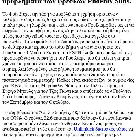
προβλήματα των φρέσκων Phoenix Suns.
Το Φοίνιξ έχει την τάση να προβλέπει τη χρήση ορισμένων
καλύψεων στις οποίες διοχετεύει τους παίκτες που χειρίζονται την
μπάλα προς τη λωρίδα, και εκεί είναι που ο Γουίλιαμς θα πρέπει να
εκφράσει την άποψή του, όντας στην τελευταία σωστή θέση, ένα
μέρος του παιχνιδιού τους που έχει δεχτεί καταγγελία στο
παρελθόν. Το να φτάσετε στη δικαστική διαδικασία είναι το πρώτο,
το δεύτερο και περίπου το τρίτο βήμα για να αποκτήσετε τον
Γουίλιαμς. Ο Μπόμπι Σκρατς του ESPN έλαβε μια προβλεπόμενη
προσφορά για να αποκτήσει τον Γουίλιαμς που θα μείνει για τρία
χρόνια και μπορεί να φτάσει τα 51 εκατομμύρια δολάρια,
συμπεριλαμβανομένης μιας ρήτρας τραυματισμού που θα
μπορούσε να κάνει μέρος των χρημάτων να εξαρτώνται από τα
πιστοποιητικά συμμετοχής. Καθώς είναι εκτός σεζόν, οι συμφωνίες
για rRFAs, όπως οι Μπρούκλιν Νετς για τον Τόλκιν Τόμας, οι
Σικάγο Μπουλς για τον Τζος Γκίντι και ο επιθετικός των Γκόλντεν
Στέιτ Γουόριορς, Τζόναθαν Κουμίνγκα, τα πήγαν καλά τον Ιούνιο
τον Σεπτέμβριο και τον Οκτώβριο.
Το συμβόλαιο του Άλεν -36 μήνες, 48,4 εκατομμύρια δολάρια- και
του Ο'Νιλ -3 χρόνια, 32,6 εκατομμύρια δολάρια- θα είναι ξαφνικά
πιο ισορροπημένο λόγω των συνθηκών. Είναι ένας τρόπος να
αναδιαμορφωθεί η νέα σύνθεση και
Unlimluck δικτυακός τόπος
να
αποκομίσει κανείς πραγματικά κέρδος από την επιστροφή. Ο