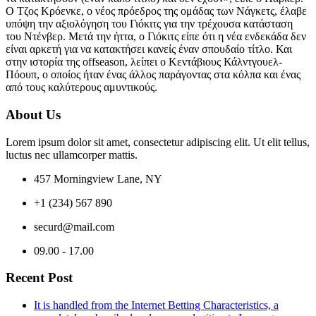
Ο Τζος Κρόενκε, ο νέος πρόεδρος της ομάδας των Νάγκετς, έλαβε
υπόψη την αξιολόγηση του Γιόκιτς για την τρέχουσα κατάσταση
του Ντένβερ. Μετά την ήττα, ο Γιόκιτς είπε ότι η νέα ενδεκάδα δεν
είναι αρκετή για να κατακτήσει κανείς έναν σπουδαίο τίτλο. Και
στην ιστορία της offseason, λείπει ο Κεντάβιους Κάλντγουελ-
Πόουπ, ο οποίος ήταν ένας άλλος παράγοντας στα κόλπα και ένας
από τους καλύτερους αμυντικούς.
About Us
Lorem ipsum dolor sit amet, consectetur adipiscing elit. Ut elit tellus,
luctus nec ullamcorper mattis.
457 Morningview Lane, NY
+1 (234) 567 890
securd@mail.com
09.00 - 17.00
Recent Post
It is handled from the Internet Betting Characteristics, a