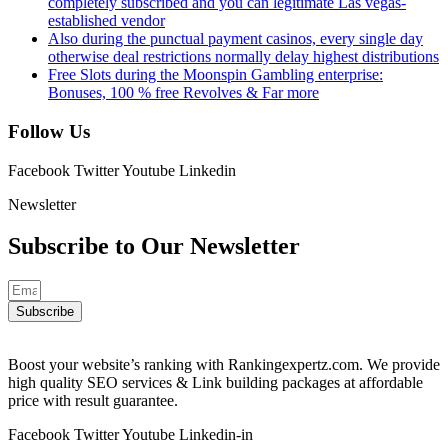
completely subscribed and you can legitimate Las vegas-
established vendor
Also during the punctual payment casinos, every single day
otherwise deal restrictions normally delay highest distributions
Free Slots during the Moonspin Gambling enterprise:
Bonuses, 100 % free Revolves & Far more
Follow Us
Facebook
Twitter
Youtube
Linkedin
Newsletter
Subscribe to Our
Newsletter
Subscribe
Boost your website’s ranking with Rankingexpertz.com. We provide
high quality SEO services & Link building packages at affordable
price with result guarantee.
Facebook
Twitter
Youtube
Linkedin-in