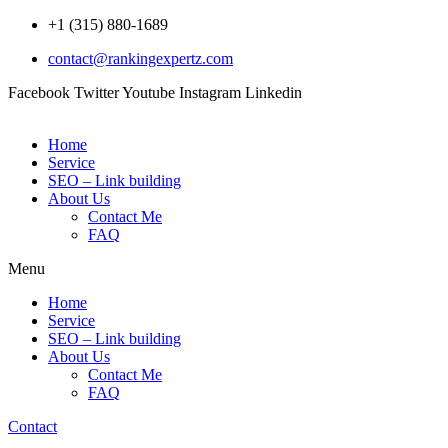
Skip
+1 (315) 880-1689
to
contact@rankingexpertz.com
content
Facebook
Twitter
Youtube
Instagram
Linkedin
Home
Service
SEO – Link building
About Us
Contact Me
FAQ
Menu
Home
Service
SEO – Link building
About Us
Contact Me
FAQ
Contact