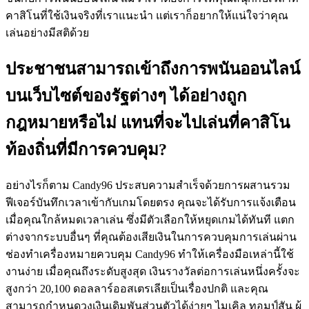
คาสิโนที่ใช้เงินจริงที่เราแนะนำ แต่เราก็อยากให้แน่ใจว่าคุณ
เล่นอย่างมีสติด้วย
ประชาชนสามารถเข้าถึงการพนันออนไลน์
บนเว็บไซต์ของรัฐต่างๆ ได้อย่างถูก
กฎหมายหรือไม่ แทนที่จะไปเล่นที่คาสิโน
ท้องถิ่นที่มีการควบคุม?
อย่างไรก็ตาม Candy96 ประสบความสำเร็จด้วยการผสานรวม
ฟีเจอร์บันทึกเวลาเข้ากับเกมโดยตรง คุณจะได้รับการแจ้งเตือน
เมื่อคุณใกล้หมดเวลาเล่น ซึ่งมีตัวเลือกให้หยุดเกมได้ทันที แตก
ต่างจากระบบอื่นๆ ที่คุณต้องเสียเงินในการควบคุมการเล่นผ่าน
ช่องทำเครื่องหมายควบคุม Candy96 ทำให้เครื่องมือเหล่านี้ใช้
งานง่าย เมื่อคุณถึงระดับสูงสุด เงินรางวัลต่อการเล่นหนึ่งครั้งจะ
สูงกว่า 20,100 ดอลลาร์ออสเตรเลียเป็นเรื่องปกติ และคุณ
สามารถกำหนดวงเงินเดิมพันส่วนตัวได้ง่ายๆ ไมเคิล ทอมป์สัน ผู้