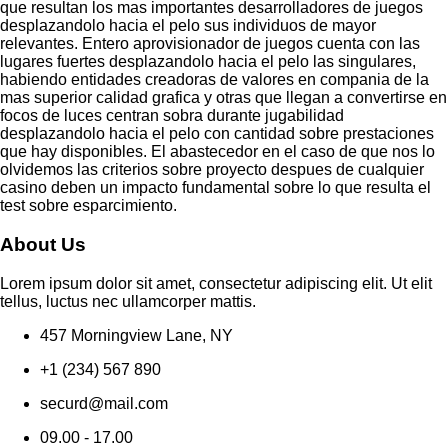
que resultan los mas importantes desarrolladores de juegos
desplazandolo hacia el pelo sus individuos de mayor
relevantes. Entero aprovisionador de juegos cuenta con las
lugares fuertes desplazandolo hacia el pelo las singulares,
habiendo entidades creadoras de valores en compania de la
mas superior calidad grafica y otras que llegan a convertirse en
focos de luces centran sobra durante jugabilidad
desplazandolo hacia el pelo con cantidad sobre prestaciones
que hay disponibles. El abastecedor en el caso de que nos lo
olvidemos las criterios sobre proyecto despues de cualquier
casino deben un impacto fundamental sobre lo que resulta el
test sobre esparcimiento.
About Us
Lorem ipsum dolor sit amet, consectetur adipiscing elit. Ut elit
tellus, luctus nec ullamcorper mattis.
457 Morningview Lane, NY
+1 (234) 567 890
securd@mail.com
09.00 - 17.00