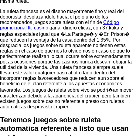
misma ruleta.
La ruleta francesa es el diseno mayormente fino y real del
deportista, desplazandolo hacia el pelo uno de los
recomendados juegos sobre ruleta con el fin de
Código
promocional ltc casino
ganar dinero eficaz, con 37 kaka y
reglas especiales igual que �La Partage� y �En Prison�
que reducen la ventaja de la casa dentro del 1.35%. Por
desgracia los juegos sobre ruleta aparente no tienen estas
reglas en el caso de que nos lo olvidemos en caso de que lo
perfectamente realizan lo cual ocurre sobre extremadamente
pocas ocasiones porque las casinos nunca desean rebajar la
utilidad de la vivienda. Una ruleta francesa siempre suele
llevar este valor cualquier paso al otro lado dentro del
incorporar reglas favorecedores que reducen aun sobra el
beneficio de el clan referente a los apuestas economicos
favorable. Los juegos de ruleta sobre vivo se podri�an mover
caracterizan debido a la apariencia del crupier, pero tambien
existen juegos sobre casino referente a presto con ruletas
automaticas desprovisto crupier.
Tenemos juegos sobre ruleta
automatica referente a listo que usan