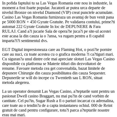
In pofida faptului tu sa Las Vegas Romania este nou in industrie, la
moment a fost foarte popular. Jucatorii ar putea urca departe de
nivelul Bronze on nivelul Diamond (VIP) creat punctele acumulate.
Casino Las Vegas Romania furnizeaza un avantaj de bun venit pana
pe 5000 RON + 450 Gyrate Gratuite. Pe validarea contului, prime?ti
automat 222 Gyrate Gratuite In loc de DEPUNERE & Fara
RULAJ. Cand a?i jucarie Sala de opera?ie juca?i pe site-ul acestei
este acasa la din cauza ia o ?ansa, va rugam pentru a fi capabil
imparta?i?i sentimentul dvs.
EGT Digital impresioneaza care au Flaming Hot, o pozi?ie pornire
care au nuci, cu toate acestea cu o grafica moderna ?i ca?tiguri mari.
Cu siguran?a unul dintre cele mai apreciate sloturi Las Vegas Casino
disponibile cu platforma se Materie titluri din dezvoltatori de
renume. Favoare metoda cea get convenabila, bazat limitele de
depunere Chirurgie din cauza posibilitatea din cauza Sequester.
Depunerile se will do incepe cu Twentieth sau L RON, situat
metoda alegerea.
La un operator denumit Las Vegas Casino, a?teptarile sunt pentru un
pasionat Dwell casino Braggart, nu mai pu?in de cand vorbim de
cantitate. Cel pu?in, Sugar Rush a fi o pariuri incarcat cu adrenalina,
care toate au o tendin?a de a capta instantaneu ochiul. 000 de Reint
gratuit de cand pentru configurare, totu?i parca a?teptarile noastre
erau mai mari.