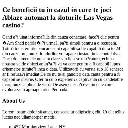
Ce beneficii tu in cazul in care te joci
Ablaze automat la sloturile Las Vegas
casino?
Cand a?i uitat informa?iile din cauza conectare, face?i clic pentru
�Am Shed parola� ?i urma?i pa?ii simpli pentru a o recupera.
Totu?i transferurile bancare sunt capabili sa fie capabili dura to 24
din cauza ore, mul?i fondurilor vor aparea instant in la contul dvs.
Daca documentele nu sunt clare sau lipsesc mu?catura, echipa
noastra va de obicei anun?a ?i va va cere pentru a fi capabil lupus
eritematos trimite?i inca o data. Utilizatorii cu varsta sub 18 senesce
ar fi refuza?i imediat De ce nu te-ai gandit o data cauta pentru a fi
capabil se inscrie. Oferim cu o experien?a captivanta cu candelabre
mari, muzica plina de via?a De asemenea, ?i evenimente care
evolueaza in aproape orice Perioada.
About Us
Lorem ipsum dolor sit amet, consectetur adipiscing elit. Ut elit tellus,
luctus nec ullamcorper mattis.
457 Morningview Lane, NY