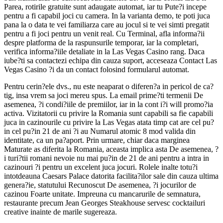
Parea, rotirile gratuite sunt adaugate automat, iar tu Pute?i incepe
pentru a fi capabil joci cu camera. In la varianta demo, te poti juca
pana la o data te vei familiarza care au jocul si te vei simti pregatit
pentru a fi joci pentru un venit real. Cu Terminal, afla informa?ii
despre platforma de la raspunsurile temporar, iar la completari,
verifica informa?iile detaliate in la Las Vegas Casino rang. Daca
iube?ti sa contactezi echipa din cauza suport, acceseaza Contact Las
Vegas Casino ?i da un contact folosind formularul automat.
Pentru cerin?ele dvs., nu este neaparat o diferen?a in pericol de ca?
tig, insa vrem sa joci mereu spus. La email prime?ti termenii De
asemenea, ?i condi?iile de premiilor, iar in la cont i?i will promo?ia
activa. Vizitatorii cu privire la Romania sunt capabili sa fie capabili
juca in cazinourile cu privire la Las Vegas atata timp cat are cel pu?
in cel pu?in 21 de ani ?i au Numarul atomic 8 mod valida din
identitate, ca un pa?aport. Prin urmare, chiar daca marginea
Maturate as diferita la Romania, aceasta implica asta De asemenea, ?
i turi?tii romani nevoie nu mai pu?in de 21 de ani pentru a intra in
cazinouri ?i pentru un excelent juca jocuri. Rolele inalte totu?i
intotdeauna Caesars Palace datorita facilita?ilor sale din cauza ultima
genera?ie, statutului Recunoscut De asemenea, ?i jocurilor de
cazinou Foarte unitate. Impreuna cu mancarurile de semnatura,
restaurante precum Jean Georges Steakhouse servesc cocktailuri
creative inainte de marile sugereaza.