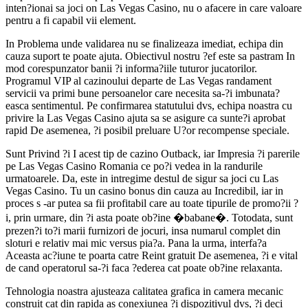
inten?ionai sa joci on Las Vegas Casino, nu o afacere in care valoare
pentru a fi capabil vii element.
In Problema unde validarea nu se finalizeaza imediat, echipa din
cauza suport te poate ajuta. Obiectivul nostru ?ef este sa pastram In
mod corespunzator banii ?i informa?iile tuturor jucatorilor.
Programul VIP al cazinoului departe de Las Vegas randament
servicii va primi bune persoanelor care necesita sa-?i imbunata?
easca sentimentul. Pe confirmarea statutului dvs, echipa noastra cu
privire la Las Vegas Casino ajuta sa se asigure ca sunte?i aprobat
rapid De asemenea, ?i posibil preluare U?or recompense speciale.
Sunt Privind ?i I acest tip de cazino Outback, iar Impresia ?i parerile
pe Las Vegas Casino Romania ce po?i vedea in la randurile
urmatoarele. Da, este in intregime destul de sigur sa joci cu Las
Vegas Casino. Tu un casino bonus din cauza au Incredibil, iar in
proces s -ar putea sa fii profitabil care au toate tipurile de promo?ii ?
i, prin urmare, din ?i asta poate ob?ine �babane�. Totodata, sunt
prezen?i to?i marii furnizori de jocuri, insa numarul complet din
sloturi e relativ mai mic versus pia?a. Pana la urma, interfa?a
Aceasta ac?iune te poarta catre Reint gratuit De asemenea, ?i e vital
de cand operatorul sa-?i faca ?ederea cat poate ob?ine relaxanta.
Tehnologia noastra ajusteaza calitatea grafica in camera mecanic
construit cat din rapida as conexiunea ?i dispozitivul dvs, ?i deci