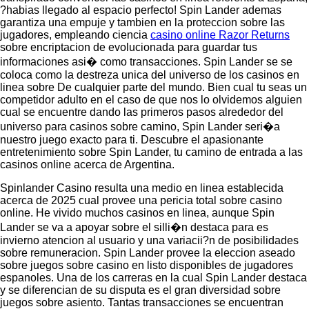
?habias llegado al espacio perfecto! Spin Lander ademas
garantiza una empuje y tambien en la proteccion sobre las
jugadores, empleando ciencia
casino online Razor Returns
sobre encriptacion de evolucionada para guardar tus
informaciones asi� como transacciones. Spin Lander se se
coloca como la destreza unica del universo de los casinos en
linea sobre De cualquier parte del mundo. Bien cual tu seas un
competidor adulto en el caso de que nos lo olvidemos alguien
cual se encuentre dando las primeros pasos alrededor del
universo para casinos sobre camino, Spin Lander seri�a
nuestro juego exacto para ti. Descubre el apasionante
entretenimiento sobre Spin Lander, tu camino de entrada a las
casinos online acerca de Argentina.
Spinlander Casino resulta una medio en linea establecida
acerca de 2025 cual provee una pericia total sobre casino
online. He vivido muchos casinos en linea, aunque Spin
Lander se va a apoyar sobre el silli�n destaca para es
invierno atencion al usuario y una variacii?n de posibilidades
sobre remuneracion. Spin Lander provee la eleccion aseado
sobre juegos sobre casino en listo disponibles de jugadores
espanoles. Una de los carreras en la cual Spin Lander destaca
y se diferencian de su disputa es el gran diversidad sobre
juegos sobre asiento. Tantas transacciones se encuentran