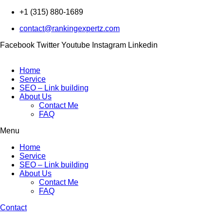
Skip
+1 (315) 880-1689
to
contact@rankingexpertz.com
content
Facebook
Twitter
Youtube
Instagram
Linkedin
Home
Service
SEO – Link building
About Us
Contact Me
FAQ
Menu
Home
Service
SEO – Link building
About Us
Contact Me
FAQ
Contact