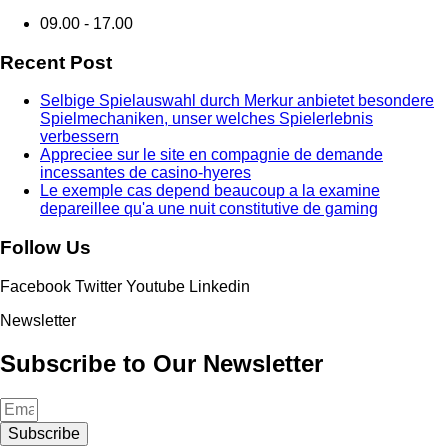
09.00 - 17.00
Recent Post
Selbige Spielauswahl durch Merkur anbietet besondere
Spielmechaniken, unser welches Spielerlebnis
verbessern
Appreciee sur le site en compagnie de demande
incessantes de casino-hyeres
Le exemple cas depend beaucoup a la examine
depareillee qu'a une nuit constitutive de gaming
Follow Us
Facebook
Twitter
Youtube
Linkedin
Newsletter
Subscribe to Our
Newsletter
Subscribe