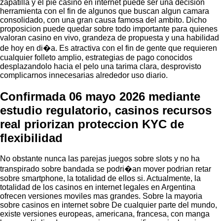
zapatilla y el pie casino en internet puede ser una decision
herramienta con el fin de algunos que buscan algun camara
consolidado, con una gran causa famosa del ambito. Dicho
proposicion puede quedar sobre todo importante para quienes
valoran casino en vivo, grandeza de propuesta y una habilidad
de hoy en di�a. Es atractiva con el fin de gente que requieren
cualquier folleto amplio, estrategias de pago conocidos
desplazandolo hacia el pelo una tarima clara, desprovisto
complicarnos innecesarias alrededor uso diario.
Confirmada 06 mayo 2026 mediante
estudio regulatorio, casinos recursos
real priorizan proteccion KYC de
flexibilidad
No obstante nunca las parejas juegos sobre slots y no ha
transpirado sobre bandada se podri�an mover podrian retar
sobre smartphone, la totalidad de ellos si. Actualmente, la
totalidad de los casinos en internet legales en Argentina
ofrecen versiones moviles mas grandes. Sobre la mayoria
sobre casinos en internet sobre De cualquier parte del mundo,
existe versiones europeas, americana, francesa, con manga