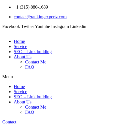
Skip
+1 (315) 880-1689
to
contact@rankingexpertz.com
content
Facebook
Twitter
Youtube
Instagram
Linkedin
Home
Service
SEO – Link building
About Us
Contact Me
FAQ
Menu
Home
Service
SEO – Link building
About Us
Contact Me
FAQ
Contact