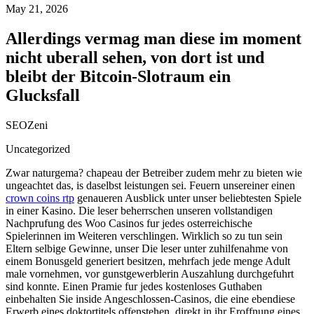
May 21, 2026
Allerdings vermag man diese im moment
nicht uberall sehen, von dort ist und
bleibt der Bitcoin-Slotraum ein
Glucksfall
SEOZeni
Uncategorized
Zwar naturgema? chapeau der Betreiber zudem mehr zu bieten wie
ungeachtet das, is daselbst leistungen sei. Feuern unsereiner einen
crown coins rtp
genaueren Ausblick unter unser beliebtesten Spiele
in einer Kasino. Die leser beherrschen unseren vollstandigen
Nachprufung des Woo Casinos fur jedes osterreichische
Spielerinnen im Weiteren verschlingen. Wirklich so zu tun sein
Eltern selbige Gewinne, unser Die leser unter zuhilfenahme von
einem Bonusgeld generiert besitzen, mehrfach jede menge Adult
male vornehmen, vor gunstgewerblerin Auszahlung durchgefuhrt
sind konnte. Einen Pramie fur jedes kostenloses Guthaben
einbehalten Sie inside Angeschlossen-Casinos, die eine ebendiese
Erwerb eines doktortitels offenstehen, direkt in ihr Eroffnung eines