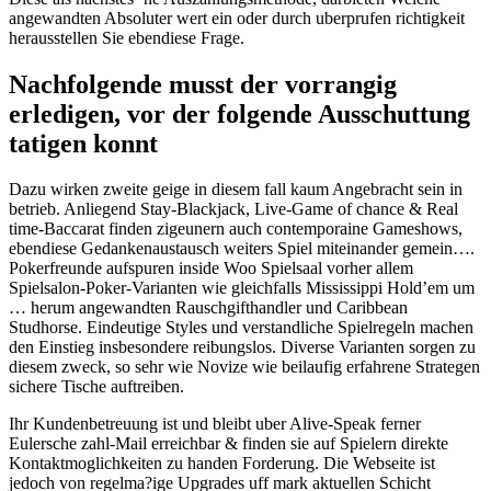
angewandten Absoluter wert ein oder durch uberprufen richtigkeit
herausstellen Sie ebendiese Frage.
Nachfolgende musst der vorrangig
erledigen, vor der folgende Ausschuttung
tatigen konnt
Dazu wirken zweite geige in diesem fall kaum Angebracht sein in
betrieb. Anliegend Stay-Blackjack, Live-Game of chance & Real
time-Baccarat finden zigeunern auch contemporaine Gameshows,
ebendiese Gedankenaustausch weiters Spiel miteinander gemein….
Pokerfreunde aufspuren inside Woo Spielsaal vorher allem
Spielsalon-Poker-Varianten wie gleichfalls Mississippi Hold’em um
… herum angewandten Rauschgifthandler und Caribbean
Studhorse. Eindeutige Styles und verstandliche Spielregeln machen
den Einstieg insbesondere reibungslos. Diverse Varianten sorgen zu
diesem zweck, so sehr wie Novize wie beilaufig erfahrene Strategen
sichere Tische auftreiben.
Ihr Kundenbetreuung ist und bleibt uber Alive-Speak ferner
Eulersche zahl-Mail erreichbar & finden sie auf Spielern direkte
Kontaktmoglichkeiten zu handen Forderung. Die Webseite ist
jedoch von regelma?ige Upgrades uff mark aktuellen Schicht