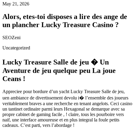
May 21, 2026
Alors, etes-toi disposes a lire des ange de
un plancher Lucky Treasure Casino ?
SEOZeni
Uncategorized
Lucky Treasure Salle de jeu � Un
Aventure de jeu quelque peu La joue
Ceans !
Appreciee pour bordure d’un yacht Lucky Treasure Salle de jeu,
uen ambiance de divertissement devolu i� l’ensemble des joueurs
veritablement braves a une recherche en tenant angelots. Ceci casino
un tantinet ordinaire parmi leurs Hexagonal se demarque avec sa
propre cabinet de gaming facile , ! claire, tous les pourboire vers
naif, une interface amoureuse et en plus integral la foule petits
cadeaux. C’est parti, vers l’abordage !