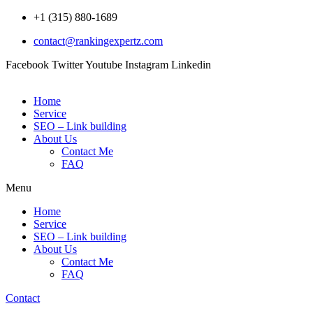
Skip
+1 (315) 880-1689
to
contact@rankingexpertz.com
content
Facebook
Twitter
Youtube
Instagram
Linkedin
Home
Service
SEO – Link building
About Us
Contact Me
FAQ
Menu
Home
Service
SEO – Link building
About Us
Contact Me
FAQ
Contact