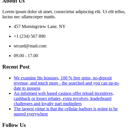
About Us
Lorem ipsum dolor sit amet, consectetur adipiscing elit. Ut elit tellus,
luctus nec ullamcorper mattis.
457 Morningview Lane, NY
+1 (234) 567 890
securd@mail.com
09.00 - 17.00
Recent Post
We examine fits bonuses, 100 % free spins, no-deposit
revenue, and much more - the searched and you can up-to-
date to possess
An informed web based casinos offer reload incentives,
cashback or losses rebates, extra revolves, leaderboard
challenges and loyalty part multipliers
The largest virtue is that the cellular harbors is going to be
starred everywhere
Follow Us