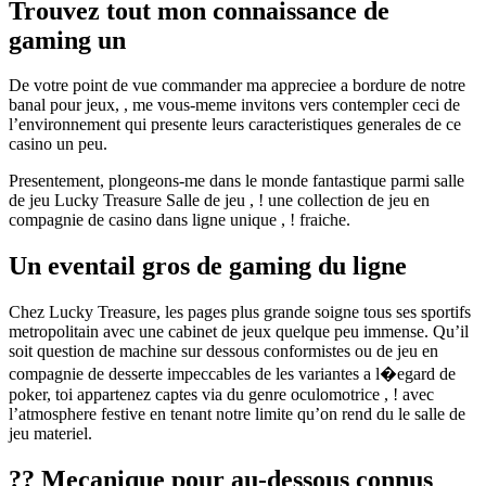
Trouvez tout mon connaissance de
gaming un
De votre point de vue commander ma appreciee a bordure de notre
banal pour jeux, , me vous-meme invitons vers contempler ceci de
l’environnement qui presente leurs caracteristiques generales de ce
casino un peu.
Presentement, plongeons-me dans le monde fantastique parmi salle
de jeu Lucky Treasure Salle de jeu , ! une collection de jeu en
compagnie de casino dans ligne unique , ! fraiche.
Un eventail gros de gaming du ligne
Chez Lucky Treasure, les pages plus grande soigne tous ses sportifs
metropolitain avec une cabinet de jeux quelque peu immense. Qu’il
soit question de machine sur dessous conformistes ou de jeu en
compagnie de desserte impeccables de les variantes a l�egard de
poker, toi appartenez captes via du genre oculomotrice , ! avec
l’atmosphere festive en tenant notre limite qu’on rend du le salle de
jeu materiel.
?? Mecanique pour au-dessous connus