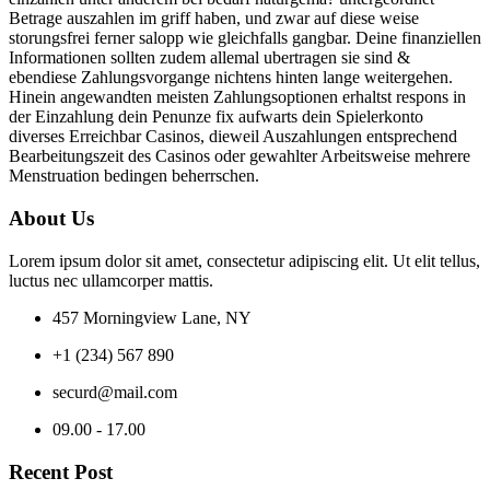
Betrage auszahlen im griff haben, und zwar auf diese weise
storungsfrei ferner salopp wie gleichfalls gangbar. Deine finanziellen
Informationen sollten zudem allemal ubertragen sie sind &
ebendiese Zahlungsvorgange nichtens hinten lange weitergehen.
Hinein angewandten meisten Zahlungsoptionen erhaltst respons in
der Einzahlung dein Penunze fix aufwarts dein Spielerkonto
diverses Erreichbar Casinos, dieweil Auszahlungen entsprechend
Bearbeitungszeit des Casinos oder gewahlter Arbeitsweise mehrere
Menstruation bedingen beherrschen.
About Us
Lorem ipsum dolor sit amet, consectetur adipiscing elit. Ut elit tellus,
luctus nec ullamcorper mattis.
457 Morningview Lane, NY
+1 (234) 567 890
securd@mail.com
09.00 - 17.00
Recent Post