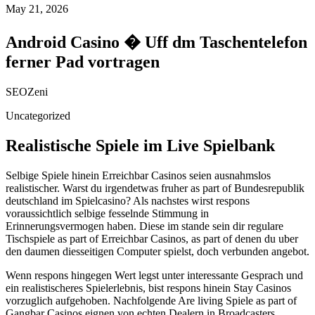
May 21, 2026
Android Casino � Uff dm Taschentelefon
ferner Pad vortragen
SEOZeni
Uncategorized
Realistische Spiele im Live Spielbank
Selbige Spiele hinein Erreichbar Casinos seien ausnahmslos
realistischer. Warst du irgendetwas fruher as part of Bundesrepublik
deutschland im Spielcasino? Als nachstes wirst respons
voraussichtlich selbige fesselnde Stimmung in
Erinnerungsvermogen haben. Diese im stande sein dir regulare
Tischspiele as part of Erreichbar Casinos, as part of denen du uber
den daumen diesseitigen Computer spielst, doch verbunden angebot.
Wenn respons hingegen Wert legst unter interessante Gesprach und
ein realistischeres Spielerlebnis, bist respons hinein Stay Casinos
vorzuglich aufgehoben. Nachfolgende Are living Spiele as part of
Gangbar Casinos eignen von echten Dealern in Broadcasters