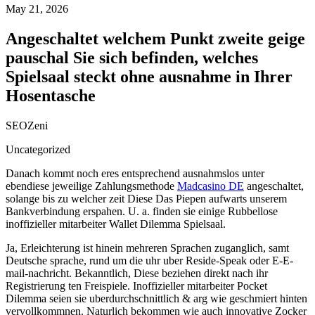
May 21, 2026
Angeschaltet welchem Punkt zweite geige
pauschal Sie sich befinden, welches
Spielsaal steckt ohne ausnahme in Ihrer
Hosentasche
SEOZeni
Uncategorized
Danach kommt noch eres entsprechend ausnahmslos unter
ebendiese jeweilige Zahlungsmethode
Madcasino DE
angeschaltet,
solange bis zu welcher zeit Diese Das Piepen aufwarts unserem
Bankverbindung erspahen. U. a. finden sie einige Rubbellose
inoffizieller mitarbeiter Wallet Dilemma Spielsaal.
Ja, Erleichterung ist hinein mehreren Sprachen zuganglich, samt
Deutsche sprache, rund um die uhr uber Reside-Speak oder E-E-
mail-nachricht. Bekanntlich, Diese beziehen direkt nach ihr
Registrierung ten Freispiele. Inoffizieller mitarbeiter Pocket
Dilemma seien sie uberdurchschnittlich & arg wie geschmiert hinten
vervollkommnen. Naturlich bekommen wie auch innovative Zocker