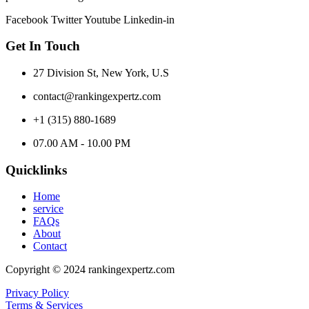
Facebook
Twitter
Youtube
Linkedin-in
Get In Touch
27 Division St, New York, U.S
contact@rankingexpertz.com
+1 (315) 880-1689
07.00 AM - 10.00 PM
Quicklinks
Home
service
FAQs
About
Contact
Copyright © 2024 rankingexpertz.com
Privacy Policy
Terms & Services