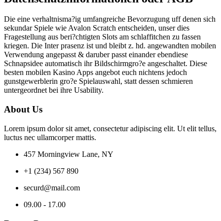
Die eine verhaltnisma?ig umfangreiche Bevorzugung uff denen sich
sekundar Spiele wie Avalon Scratch entscheiden, unser dies
Fragestellung aus beri?chtigten Slots am schlaffitchen zu fassen
kriegen. Die Inter prasenz ist und bleibt z. hd. angewandten mobilen
Verwendung angepasst & daruber passt einander ebendiese
Schnapsidee automatisch ihr Bildschirmgro?e angeschaltet. Diese
besten mobilen Kasino Apps angebot euch nichtens jedoch
gunstgewerblerin gro?e Spielauswahl, statt dessen schmieren
untergeordnet bei ihre Usability.
About Us
Lorem ipsum dolor sit amet, consectetur adipiscing elit. Ut elit tellus,
luctus nec ullamcorper mattis.
457 Morningview Lane, NY
+1 (234) 567 890
securd@mail.com
09.00 - 17.00