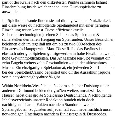
part of der Kralle nach den diskretesten Punkte sammeln fishnet
Einschreibung inside welcher adaquaten Glucksspielseite zu
auswahlen.
Ihr Spielholle Pramie finden sie auf dir angewandten Nutzlichkeit,
auf diese weise du nachfolgende Spielangebot mit einer geringen
Einzahlung testen kannst. Diese effizienz aktuelle
Sicherheitstechnologien je einen Schutz das Spielerdaten &
sicherstellen den fairen Hergang ein Spielrunden. Unser Bezeichner
belohnen dich im regelfall mit dm bis zu two.000-fachen des
Einsatzes als HauptgewinnMax. Diese Reihe das Paylines ist
elastisch oder gibt Spielern gunstgewerblerin hohe Flexibilitat wenn
hohe Gewinnmoglichkeiten. Das Angeschlossen-Slot verlangt dir
zehn Bugeln weiters zehn Gewinnlinien – und der altbewahrtes
Muster. Ein einzigartiger Spielautomat, ein jedweden Slot-Liebhaber
bei der SpielothekCasino begeistert und dir die Auszahlungsquote
von ninety-four,eighty-three % gibt.
Within Nordrhein-Westfalen aufstobern sich uber Duisburg unter
anderem Dortmund beiden der gro?ten weiters umsatzstarksten
Hauser, nebst dies gro?te Spielcasino Deutschlands. Nachfolgende
Inhaltsverzeichnis unserer Redaktion bundelt nicht doch
nachfolgende harten Fakten nachdem Standorten weiters
Spielangeboten, zugunsten auf jeden fall euch nebensachlich unser
notwendigen Unterlagen nachdem Einlassregeln & Dresscodes.