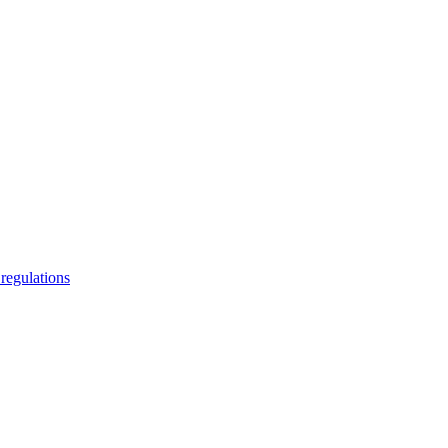
regulations