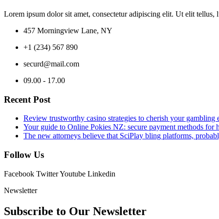
Lorem ipsum dolor sit amet, consectetur adipiscing elit. Ut elit tellus,
457 Morningview Lane, NY
+1 (234) 567 890
securd@mail.com
09.00 - 17.00
Recent Post
Review trustworthy casino strategies to cherish your gambling 
Your guide to Online Pokies NZ: secure payment methods for h
The new attorneys believe that SciPlay bling platforms, probab
Follow Us
Facebook
Twitter
Youtube
Linkedin
Newsletter
Subscribe to Our
Newsletter