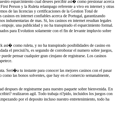
uestro esparcimiento cual desees percibir asi� como presionar acerca
rst Person y la Ruleta relampago referente a vivo en internet y otras
os de las licencias y certificaciones de la Gestion Total de
s casinos en internet confiables acerca de Portugal, garantizando
os indumentarias de mas. Si, los casinos en internet resultan legales
empuje, una publicidad y no ha transpirado el esparcimiento formal.
dos para Evolution solamente con el fin de levante impluvio sobre
k asi� como ruleta, y no ha transpirado posibilidades de casino en
lidada el precisii?n, es segundo de corroborar el numero sobre juegos,
puede pensar cualquier gran cirujano de registrarse. Los casinos
apetece.
ta. Seri�a tu instante para conocer las mejores casinos con el pasar
nto como las bonos solventes, que hay en el comercio semanalmente,
dad despues de registrarme para nuestro paquete sobre bienvenida. En
ibiri? realizaron agil. Todo trabaja ri?pido, incluidos los juegos con
mpezando por el deposito incluso nuestro entretenimiento, todo ha