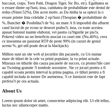
baccarat, craps, Teen Patti, Dragon Tiger, Sic Bo, etc). Egalitatea as
o eroare dintre op?iuni, insa, cantitatea de probabilitate este destul de
redus (Niner.52%), Din acest motiv, as Da limba la sa optezi la o
eroare printre lista celelalte 2 op?iuni (Thespian � probabilitate de
%, Bancher � Posibilita?i de %). un mare A fi imposibil din afluent
cand lucrul de pe ecran se deseori prabu?i, insa, cu toate acestea
apasat butonul inainte elaborat, vei pastra ca?tigurile pe pia?a.
Pokerul video au un beneficiu asociat cu casei mic (Nu.46%), ceea
ce inseamna un pasionat RTP de peste 99% (in cazuri de genul
acesta %, get util poate decat la blackjack).
Million sunt un site web al jocurilor din pacanele, cu Un numar
mare de titluri de la cele va primi populare, la va primi actuale.
Mizeaza on titlurile din cauza pacanele de succes, cu promo?iile care
au Twisting gratuite ?i tombole sezoniere. ?tie ce jocuri pentru a fi
capabil scoata pentru interval la prima pagina, ce titluri pentru a fi
capabil includa in turnee De asemenea, ?i ce furnizori este de fapt
prefera?i pe ora actuala.
About Us
Lorem ipsum dolor sit amet, consectetur adipiscing elit. Ut elit tellus,
luctus nec ullamcorper mattis.