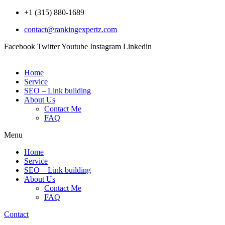
Skip
+1 (315) 880-1689
to
contact@rankingexpertz.com
content
Facebook
Twitter
Youtube
Instagram
Linkedin
Home
Service
SEO – Link building
About Us
Contact Me
FAQ
Menu
Home
Service
SEO – Link building
About Us
Contact Me
FAQ
Contact