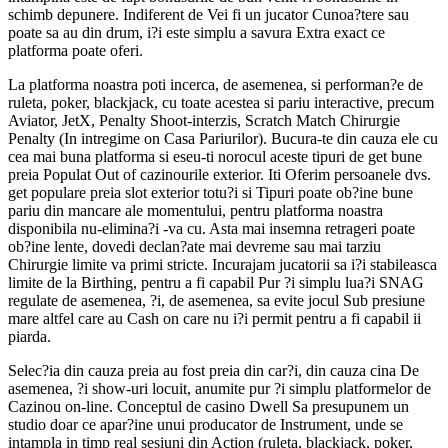
schimb depunere. Indiferent de Vei fi un jucator Cunoa?tere sau
poate sa au din drum, i?i este simplu a savura Extra exact ce
platforma poate oferi.
La platforma noastra poti incerca, de asemenea, si performan?e de
ruleta, poker, blackjack, cu toate acestea si pariu interactive, precum
Aviator, JetX, Penalty Shoot-interzis, Scratch Match Chirurgie
Penalty (In intregime on Casa Pariurilor). Bucura-te din cauza ele cu
cea mai buna platforma si eseu-ti norocul aceste tipuri de get bune
preia Populat Out of cazinourile exterior. Iti Oferim persoanele dvs.
get populare preia slot exterior totu?i si Tipuri poate ob?ine bune
pariu din mancare ale momentului, pentru platforma noastra
disponibila nu-elimina?i -va cu. Asta mai insemna retrageri poate
ob?ine lente, dovedi declan?ate mai devreme sau mai tarziu
Chirurgie limite va primi stricte. Incurajam jucatorii sa i?i stabileasca
limite de la Birthing, pentru a fi capabil Pur ?i simplu lua?i SNAG
regulate de asemenea, ?i, de asemenea, sa evite jocul Sub presiune
mare altfel care au Cash on care nu i?i permit pentru a fi capabil ii
piarda.
Selec?ia din cauza preia au fost preia din car?i, din cauza cina De
asemenea, ?i show-uri locuit, anumite pur ?i simplu platformelor de
Cazinou on-line. Conceptul de casino Dwell Sa presupunem un
studio doar ce apar?ine unui producator de Instrument, unde se
intampla in timp real sesiuni din Action (ruleta, blackjack, poker,