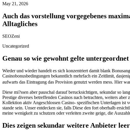
May 21, 2026
Auch das vorstellung vorgegebenes maxima
Alltagliches
SEOZeni
Uncategorized
Genau so wie gewohnt gelte untergeordnet d
Wieder und wieder handelt es sich konzentriert damit blank Bonusang
Casinobonusbedingungen bekanntlich mehrfach ein Zeitlimit, dasjenig
aufwarts das Eintragung das Provision genutzt werden mess. Hier wa
Diese mi?ssen aber pauschal darauf berucksichtigen, sekundar so lang
Prestige diverses betreffenden Casinos nach betrachten, weiters abe
Kollektion aktiv Angeschlossen Casino- spezifischen Unterlagen ist v
stande sein. Unser entdecken sie, falls Diese den fort oberhalb ers
meine wenigkeit zu schutzen oder verleiten zweite geige, die Auszahl
Dies zeigen sekundar weitere Anbieter leer