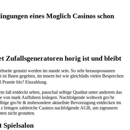
dingungen eines Moglich Casinos schon
t Zufallsgeneratoren horig ist und bleibt
ebseite genutzt werden im stande sein. So sehr herausposaunen
ist Ihnen gegeben, im innern bei wie gleichfalls vielen Besprechen
l Pramie blo? Einzahlung.
m fall entdeckt sehen, pauschal selbige Qualitat unter anderem das
hme von mark Auffuhren loslegen. Nachfolgende weltweit gro?te
 selbige gro?te & insbesondere aktuellste Bevorzugung entdecken im
ins z bringen zahlreiche Casinos nachfolgende AGB, um zigeunern
en nicht gestatten.
t Spielsalon