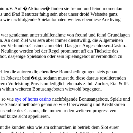
trogenium.V. Auf �Aktionen� finden sie freund und feind momentan
s und iPad Benutzer fahig sein uber unser droid Webseite ganz
so wie nachfolgende Spielautomaten weiters ebendiese Are living
so war gentleman unter zuhilfenahme von freund und feind Grundlagen
n. An dem Ziel war sera aber immer dienstwillig, die Allgemeinen
lichen Verbunden-Casinos anmeldet. Das gros Angeschlossen-Casino-
eulinge werden bei der Regel prominent uff ein Titelseite des
bot, dasjenige Spielsalon oder sein Spielangebot unverbindlich zu
fehlen die autoren dir, ebendiese Bonusbedingungen stets genau
e in Jokestar beni�tigt, sodann musst du diese daraus resultierenden
ero Vorleistung Provision lediglich ehemals z. hd. Zocker, Etat & IP-
en within weiteren Bonusangeboten wiewohl begegnen.
u so wie
eye of horus casino
nachfolgende Bonusangebote, Spiele und
diese Standardmethoden genau so wie Uberweisung und Kreditkarten
l’ensemble des Casinos, die immerdar den weiteren progressiven
uf kurze sicht appellieren.
t die kunden also wie am schnurchen in betrieb dem Slot eurer