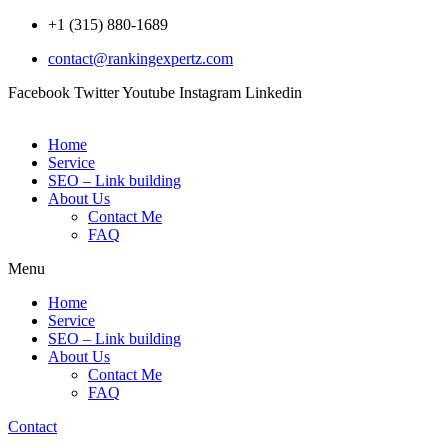
Skip
+1 (315) 880-1689
to
contact@rankingexpertz.com
content
Facebook
Twitter
Youtube
Instagram
Linkedin
Home
Service
SEO – Link building
About Us
Contact Me
FAQ
Menu
Home
Service
SEO – Link building
About Us
Contact Me
FAQ
Contact