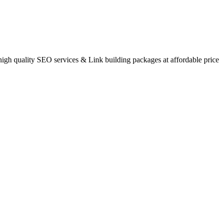
gh quality SEO services & Link building packages at affordable price 