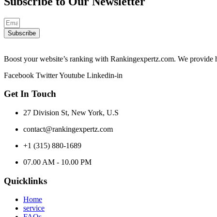
Subscribe to Our
Newsletter
Subscribe
Boost your website’s ranking with Rankingexpertz.com. We provide hi
Facebook
Twitter
Youtube
Linkedin-in
Get In Touch
27 Division St, New York, U.S
contact@rankingexpertz.com
+1 (315) 880-1689
07.00 AM - 10.00 PM
Quicklinks
Home
service
FAQs