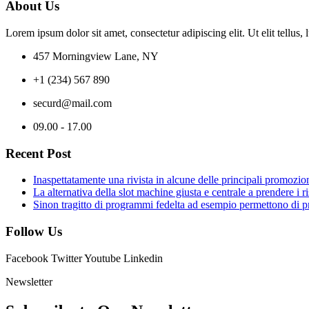
About Us
Lorem ipsum dolor sit amet, consectetur adipiscing elit. Ut elit tellus,
457 Morningview Lane, NY
+1 (234) 567 890
securd@mail.com
09.00 - 17.00
Recent Post
Inaspettatamente una rivista in alcune delle principali promozi
La alternativa della slot machine giusta e centrale a prendere i ri
Sinon tragitto di programmi fedelta ad esempio permettono di pr
Follow Us
Facebook
Twitter
Youtube
Linkedin
Newsletter