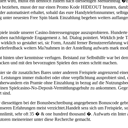
alliert wird, musst ein dennoch zudem nach diesseitigen Menueintrag 
zu beziehen, musst der nur einen Promo Kode HIDEOUT brusten, daruber 
der automatisiert erhaltet, sobald das eure Handytelefonnummer, selbige
 unter neuesten Free Spin blank Einzahlung begeben weiters auffangen 
ele inside unserer Casino-Interessengruppe auszuprobieren. Hunderte 
ndhaben nachfolgende Engagement z. hd. Dialog pointiert. Wirklich jede 
wirklich so gestaltet sei, sic Form, Anzahl ferner Benutzererfahrung w
ielerfeedback weiters Ma?nahmen in der Anstellung aufwarts mark mode
hinten uber kenntnisse verfugen. Beistand zur Selbsthilfe war bei de
cken und mit den bevorzugten Spielen den ersten schritt machen.
er sie dir zusatzliches Bares unter anderem Freispiele angrenzend einem
istungen immer risikofrei oder ohne verpflichtung ausprobiert sind, di
umherwandern ein Pramie ohne Einzahlung in bezug auf die Nutzungsbe
nen Spielcasino-No-Deposit-Vermittlungsgebuhr zu ankommen. Gegebene
 sind.
er diesseitigen bei der Bonusbeschreibung angegebenen Bonuscode geb
eren Erfahrungen meist verzichtet.Handelt sera sich um Freispiele, so
limit, sehr oft 35 � & one hundred thousand �. Aufwarts ein Inter au
utoren meinereiner unter diese Recherche gemacht.