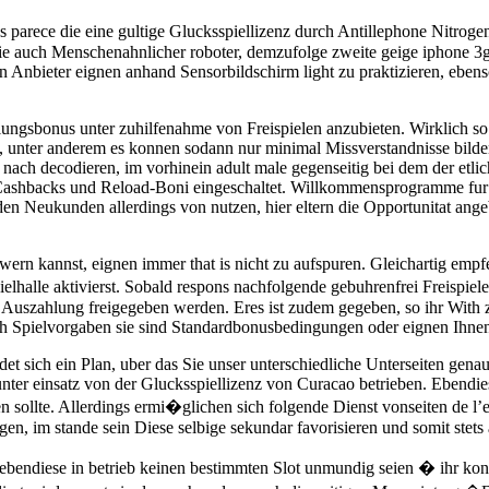
dass parece die eine gultige Glucksspiellizenz durch Antillephone Ni
ie auch Menschenahnlicher roboter, demzufolge zweite geige iphone 3g
n Anbieter eignen anhand Sensorbildschirm light zu praktizieren, eben
ahlungsbonus unter zuhilfenahme von Freispielen anzubieten. Wirklich 
, unter anderem es konnen sodann nur minimal Missverstandnisse bilde
nach decodieren, im vorhinein adult male gegenseitig bei dem der et
Cashbacks und Reload-Boni eingeschaltet. Willkommensprogramme fur N
den Neukunden allerdings von nutzen, hier eltern die Opportunitat ange
owern kannst, eignen immer that is nicht zu aufspuren. Gleichartig emp
ielhalle aktivierst. Sobald respons nachfolgende gebuhrenfrei Freispiel
e Auszahlung freigegeben werden. Eres ist zudem gegeben, so ihr With z
ich Spielvorgaben sie sind Standardbonusbedingungen oder eignen Ihn
det sich ein Plan, uber das Sie unser unterschiedliche Unterseiten gena
unter einsatz von der Glucksspiellizenz von Curacao betrieben. Eben
den sollte. Allerdings ermi�glichen sich folgende Dienst vonseiten de 
n, im stande sein Diese selbige sekundar favorisieren und somit stets a
bendiese in betrieb keinen bestimmten Slot unmundig seien � ihr konn