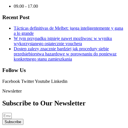
09.00 - 17.00
Recent Post
Tácticas definitivas de Melbet: juega inteligentemente y gana
a lo grande
W tym przypadku istnieje nawet mozliwosc w wyniku
wykorzystanego ostatecznie vouchera
Dostep zalezy znacznie bardziej jak procedury siebie
przedsiebiorstwa hazardowe w porownaniu do poniewaz
konkretnego stanu zamieszkania
Follow Us
Facebook
Twitter
Youtube
Linkedin
Newsletter
Subscribe to Our
Newsletter
Subscribe