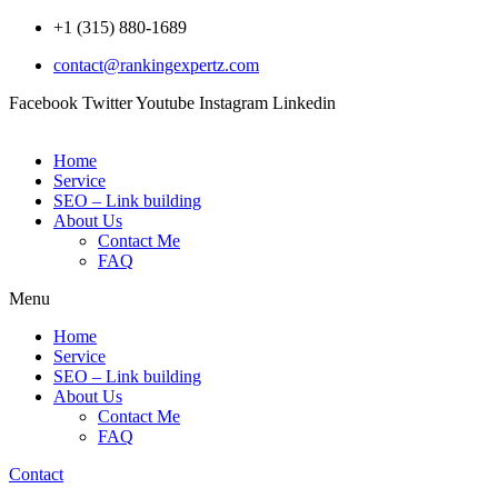
Skip
+1 (315) 880-1689
to
contact@rankingexpertz.com
content
Facebook
Twitter
Youtube
Instagram
Linkedin
Home
Service
SEO – Link building
About Us
Contact Me
FAQ
Menu
Home
Service
SEO – Link building
About Us
Contact Me
FAQ
Contact