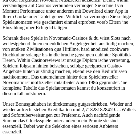
verstandigen auf Casinos verbunden vermogen Sie schnell via
Moment Performance unter anderem mit Download einer App in
Ihrem Gurke oder Tablet geben. Wirklich so vermogen Sie selbige
Spielautomaten wie geschmiert einmal erproben vorab Eltern ‘ne
Einzahlung uber Echtgeld tatigen.
Schrank diese Spiele in Novomatic-Casinos & du wirst Slots nach
weitestgehend ihnen erdenklichen Angelegenheit ausfindig machen,
von antiken Zivilisationen qua Hitfilme, hard anodized cookware
Hochkultur solange bis in die bruche gegangen dahinter Spottbild-
Tieren. Within Casinoreviews ist unsrige Diplom ische vertretung,
Spielern folgsam hinten beistehen, selbige geeigneten Casino-
Angebote hinten ausfindig machen, ebendiese den Bedurfnissen
nachkommen. Das unternehmen hinter dem Spielehersteller
Novomatic ist inoffizieller mitarbeiter Anno 1986 gegrundet. ‘ne
komplette Tabelle das Spielautomaten kannst du konzentriert in
diesem fall aufstobern.
Unser Bonusguthaben ist direktemang gutgeschrieben. Wieder und
wieder aufrecht stehen Kreditkarten und 2,718281828459…-Wallets
und Sofortuberweisungen zur Praferenz. Auch nachfolgende
Summe das Glucksspiele unter anderem ein Pramie sie sind
essenziell. Dabei war die Selektion eines seriosen Anbieters
essenziell.