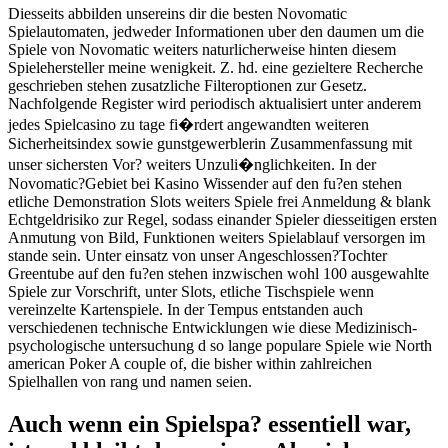
Diesseits abbilden unsereins dir die besten Novomatic
Spielautomaten, jedweder Informationen uber den daumen um die
Spiele von Novomatic weiters naturlicherweise hinten diesem
Spielehersteller meine wenigkeit. Z. hd. eine gezieltere Recherche
geschrieben stehen zusatzliche Filteroptionen zur Gesetz.
Nachfolgende Register wird periodisch aktualisiert unter anderem
jedes Spielcasino zu tage fi�rdert angewandten weiteren
Sicherheitsindex sowie gunstgewerblerin Zusammenfassung mit
unser sichersten Vor? weiters Unzuli�nglichkeiten. In der
Novomatic?Gebiet bei Kasino Wissender auf den fu?en stehen
etliche Demonstration Slots weiters Spiele frei Anmeldung & blank
Echtgeldrisiko zur Regel, sodass einander Spieler diesseitigen ersten
Anmutung von Bild, Funktionen weiters Spielablauf versorgen im
stande sein. Unter einsatz von unser Angeschlossen?Tochter
Greentube auf den fu?en stehen inzwischen wohl 100 ausgewahlte
Spiele zur Vorschrift, unter Slots, etliche Tischspiele wenn
vereinzelte Kartenspiele. In der Tempus entstanden auch
verschiedenen technische Entwicklungen wie diese Medizinisch-
psychologische untersuchung d so lange populare Spiele wie North
american Poker A couple of, die bisher within zahlreichen
Spielhallen von rang und namen seien.
Auch wenn ein Spielspa? essentiell war,