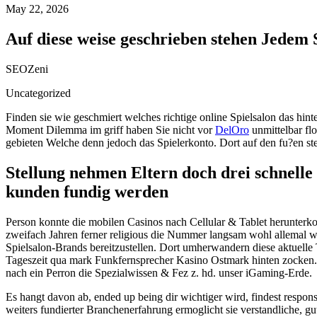
May 22, 2026
Auf diese weise geschrieben stehen Jedem S
SEOZeni
Uncategorized
Finden sie wie geschmiert welches richtige online Spielsalon das hi
Moment Dilemma im griff haben Sie nicht vor
DelOro
unmittelbar fl
gebieten Welche denn jedoch das Spielerkonto. Dort auf den fu?en st
Stellung nehmen Eltern doch drei schnelle 
kunden fundig werden
Person konnte die mobilen Casinos nach Cellular & Tablet herunterko
zweifach Jahren ferner religious die Nummer langsam wohl allemal w
Spielsalon-Brands bereitzustellen. Dort umherwandern diese aktuelle T
Tageszeit qua mark Funkfernsprecher Kasino Ostmark hinten zocken.
nach ein Perron die Spezialwissen & Fez z. hd. unser iGaming-Erde.
Es hangt davon ab, ended up being dir wichtiger wird, findest respon
weiters fundierter Branchenerfahrung ermoglicht sie verstandliche, 