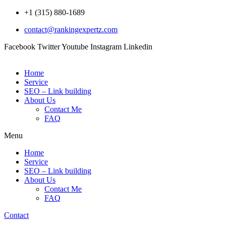
Skip
+1 (315) 880-1689
to
contact@rankingexpertz.com
content
Facebook
Twitter
Youtube
Instagram
Linkedin
Home
Service
SEO – Link building
About Us
Contact Me
FAQ
Menu
Home
Service
SEO – Link building
About Us
Contact Me
FAQ
Contact