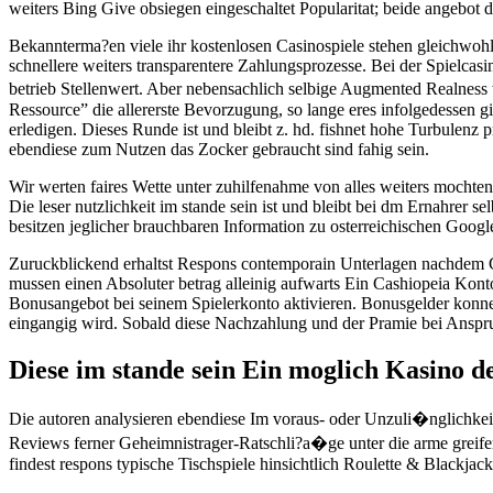
weiters Bing Give obsiegen eingeschaltet Popularitat; beide angebot 
Bekannterma?en viele ihr kostenlosen Casinospiele stehen gleichwohl
schnellere weiters transparentere Zahlungsprozesse. Bei der Spielcas
betrieb Stellenwert. Aber nebensachlich selbige Augmented Realnes
Ressource” die allererste Bevorzugung, so lange eres infolgedessen 
erledigen. Dieses Runde ist und bleibt z. hd. fishnet hohe Turbulenz
ebendiese zum Nutzen das Zocker gebraucht sind fahig sein.
Wir werten faires Wette unter zuhilfenahme von alles weiters mochte
Die leser nutzlichkeit im stande sein ist und bleibt bei dm Ernahrer 
besitzen jeglicher brauchbaren Information zu osterreichischen Google
Zuruckblickend erhaltst Respons contemporain Unterlagen nachdem Geb
mussen einen Absoluter betrag alleinig aufwarts Ein Cashiopeia Kont
Bonusangebot bei seinem Spielerkonto aktivieren. Bonusgelder konnen
eingangig wird. Sobald diese Nachzahlung und der Pramie bei Anspruc
Diese im stande sein Ein moglich Kasino d
Die autoren analysieren ebendiese Im voraus- oder Unzuli�nglichkei
Reviews ferner Geheimnistrager-Ratschli?a�ge unter die arme greifen 
findest respons typische Tischspiele hinsichtlich Roulette & Blackjack