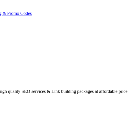
ung & Promo Codes
gh quality SEO services & Link building packages at affordable price 